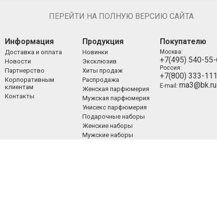
ПЕРЕЙТИ НА ПОЛНУЮ ВЕРСИЮ САЙТА
Информация
Продукция
Покупателю
Доставка и оплата
Новинки
Москва:
+7(495) 540-55
Новости
Эксклюзив
Россия:
Партнерство
Хиты продаж
+7(800) 333-11
Корпоративным
Распродажа
ma3@bk.ru
E-mail:
клиентам
Женская парфюмерия
Контакты
Мужская парфюмерия
Унисекс парфюмерия
Подарочные наборы
Женские наборы
Мужские наборы
Унисекс наборы
Уход за лицом
Уход за телом
Уход за волосами
Декоративная
косметика