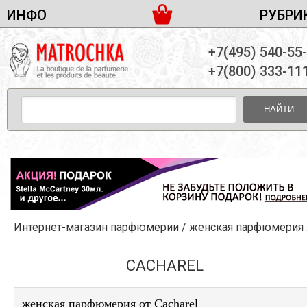
ИНФО
РУБРИ
ЖЕНСКАЯ ПАРФЮМЕРИЯ
ДОСТАВКА И ОПЛАТА
+7(495) 540-55
МУЖСКАЯ ПАРФЮМЕРИЯ
НОВОСТИ
+7(800) 333-11
ПАРТНЕРСТВО
УНИСЕКС ПАРФЮМЕРИЯ
ОПТ ОТ 10 ЕДИНИЦ
НАЙТИ
ПОДАРОЧНЫЕ НАБОРЫ
КОНТАКТЫ
ЖЕНСКИЕ НАБОРЫ
МУЖСКИЕ НАБОРЫ
УНИСЕКС НАБОРЫ
УХОД ЗА ЛИЦОМ
УХОД ЗА ТЕЛОМ
Интернет-магазин парфюмерии
/
женская парфюмерия
/
УХОД ЗА ВОЛОСАМИ
ДЕКОРАТИВНАЯ КОСМЕТИКА
CACHAREL
женская парфюмерия от Cacharel