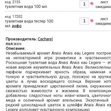
лист
код: 2155
туалетная вода 100 мл.
ожидани
код: 17202
лист
туалетная вода тестер 100
ожидани
мл.
инфо
Производитель:
Cacharel
пол:
жен
Описание:
Незабываемый аромат Anais Anais eau Legere постро
на неповторимой игре романтики и чувственности
Роскошная туалетная вода Anais Anais eau Legere — э
новая версия изумительных Anais Anais. Великолепн
парфюм подчеркивает яркость образа, намекая н
тонкую и чувствительную душу, похожую на хрупки
цветы в лучах восходящего солнца. Верхние нот
аромата принадлежат царственной лилии, окруженно
свежестью жимолости и жасмина. В композици
добавлены сладостные ноты иланг-иланга, цветочно
меда и солнечный аромат апельсина. Экзотичный 
редкий шоколадный цветок в шлейфе Anais Anais ea
Legere дополняет чувственную композицию.