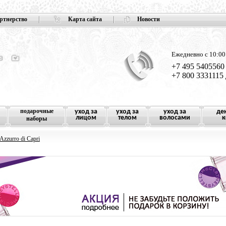
ртнерство
Карта сайта
Новости
Ежедневно с 10:00
+7 495 5405560
+7 800 3331115
подарочные
уход за
уход за
уход за
де
лицом
телом
волосами
к
наборы
Azzurro di Capri