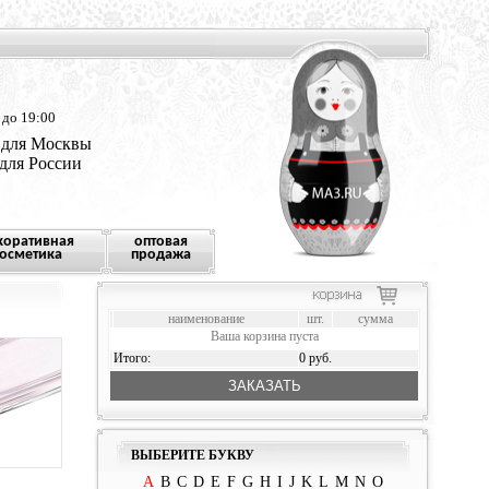
 до 19:00
 для Москвы
 для России
коративная
оптовая
осметика
продажа
наименование
шт.
сумма
Ваша корзина пуста
Итого:
0 руб.
ЗАКАЗАТЬ
ВЫБЕРИТЕ БУКВУ
A
B
C
D
E
F
G
H
I
J
K
L
M
N
O