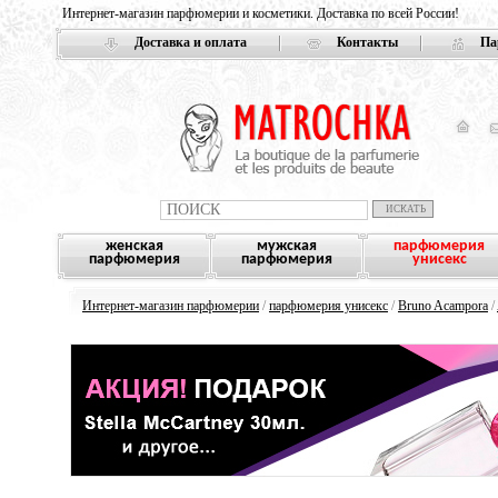
Интернет-магазин парфюмерии и косметики. Доставка по всей России!
Доставка и оплата
Контакты
Па
женская
мужская
парфюмерия
парфюмерия
парфюмерия
унисекс
Интернет-магазин парфюмерии
/
парфюмерия унисекс
/
Bruno Acampora
/