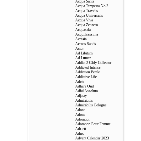
Acqua Santa
Acqua Tempesta No.3
Acqua Travelis
Acqua Universalis
Acqua Viva
Acqua Zenzero
Acquasala
Acquiilssssima
Acrasia
Across Sands
Actor
Ad Libitum
Ad Lumen
Addict 2 Girly Collector
Addicted Intense
Addiction Petale
Addictive Life
Adele
Adhara Oud
Adhil Assoluto
Adjatay
Admirabilis
Admirabilis Cologne
Adone
Adone
Adoration
Adoration Pour Femme
Adr-ett
Adux
Advent Calendar 2023