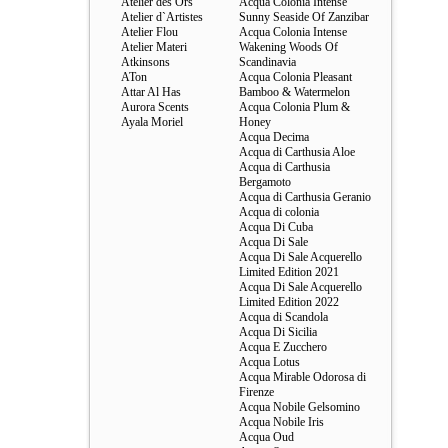
Atelier des Ors
Acqua Colonia Intense
Atelier d`Artistes
Sunny Seaside Of Zanzibar
Atelier Flou
Acqua Colonia Intense
Atelier Materi
Wakening Woods Of
Atkinsons
Scandinavia
ATon
Acqua Colonia Pleasant
Attar Al Has
Bamboo & Watermelon
Aurora Scents
Acqua Colonia Plum &
Ayala Moriel
Honey
Acqua Decima
Acqua di Carthusia Aloe
Acqua di Carthusia
Bergamoto
Acqua di Carthusia Geranio
Acqua di colonia
Acqua Di Cuba
Acqua Di Sale
Acqua Di Sale Acquerello
Limited Edition 2021
Acqua Di Sale Acquerello
Limited Edition 2022
Acqua di Scandola
Acqua Di Sicilia
Acqua E Zucchero
Acqua Lotus
Acqua Mirable Odorosa di
Firenze
Acqua Nobile Gelsomino
Acqua Nobile Iris
Acqua Oud