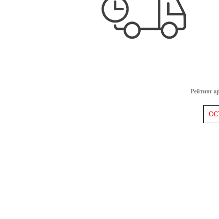
Рейтинг а
ОС