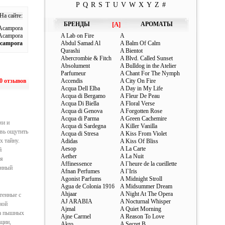
P
Q
R
S
T
U
V
W
X
Y
Z
#
На сайте:
БРЕНДЫ
[A]
АРОМАТЫ
Acampora
Acampora
A Lab on Fire
A
Acampora
Abdul Samad Al
A Balm Of Calm
Qurashi
A Bientot
Abercrombie & Fitch
A Blvd. Called Sunset
Absolument
A Bulldog in the Atelier
Parfumeur
A Chant For The Nymph
0 отзывов
Accendis
A City On Fire
Acqua Dell Elba
A Day in My Life
Acqua di Bergamo
A Fleur De Peau
Acqua Di Biella
A Floral Verse
Acqua di Genova
A Forgotten Rose
Acqua di Parma
A Green Cachemire
ми и
Acqua di Sardegna
A Killer Vanilla
вь ощутить
Acqua di Stresa
A Kiss From Violet
х тайну.
Adidas
A Kiss Of Bliss
Aesop
A La Carte
й
Aether
A La Nuit
тя
Affinessence
A l`heure de la cueillette
енный
Afnan Perfumes
A l`Iris
Agonist Parfums
A Midnight Stroll
Agua de Colonia 1916
A Midsummer Dream
Ahjaar
A Night At The Opera
тенные с
AJ ARABIA
A Nocturnal Whisper
ной
Ajmal
A Quiet Morning
на пышных
Ajne Carmel
A Reason To Love
ации,
Akro
A Secret B