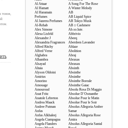
Al Attaar
A Song For The Rose
Al Hamatt
A Winter Melody
Al Haramain
AB
 тонов,
Perfumes
AB Liquid Spice
ой
Al Jazeera Perfumes
AB Tokyo Musk
ютом.
Al-Rehab
AB ± Cashmere
Alex Simone
Ab.so.lute.
Alexa Lixfeld
Abbrivio
Alexandre J
Abeeq
Alexandria Fragrances
Aberdeen Lavander
Alfred Ritchy
Ablaze
Alfred Verne
Abolition
Alghabra
Abraj
ИТЬ
Alhambra
Abraxas
Alsayad
Abraxax
Altaia
Absinth
Alyson Oldoini
Absinthe
Amirius
Absinthe
Amorino
Absinthe Boreale
Amouage
Absinthe Gaiac
Amouroud
Absolu Rosa Di Maggio
Anat Fritz
Absolue D`Osmanthe
Anatole Lebreton
Absolue Pour le Matin
Andrea Maack
Absolue Pour le Soir
Andree Putman
Absolus Allegoria Ambre
Anfas
Samar
Anfas Alkhaleej
Absolus Allegoria Rose
Angela Ciampagna
Amira
Angela Flanders
Absolus Allegoria Santal