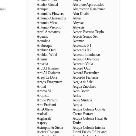
Anima Mundi
Royal
Annick Goutal
Absolute Aphrodisiac
ации
Antique
Abstraction Raisonnee
Antonia`s Flowers
Abu Dhabi
Antonio Alessandria
Abyat
Antonio Miro
Abysse
Antonio Visconti
Abyssis
April Aromatics
Acacia Estratto Triplo
Aqualis
Acacia Soaps Set
Aquolina
Acamar
Arabesque
Accendis 0.1
Arabian Oud
Accendis 0.2
Arabian Wind
Accento Luminoso
Aramis
Accento Overdose
Arcadia
Accento Viola
Ard Al Khaleej
Accord Oud
Ard Al Zaafaran
Accord Particulier
Areej Le Dore
Accordo Fantasia
Argos Fragrances
Acgua di Sale
Armaf
Acgua Zucchero
Aroma M
Acid Bomb
Arquiste
Aclus
Art de Parfum
Acne Studios
Arte Profumi
Acqua
ArteOlfatto
Acqua Colonia Goji &
Asdaaf
Cactus Extract
Asgharali
Acqua Colonia Hazel &
Asprey
Tonka
Astrophil & Stella
Acqua Colonia Intense
Atelier Cologne
Floral Fields Of Ireland