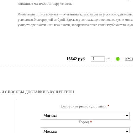
навеянное магическим окружением.
Финальный штрих аромата — элегантная композиция из мускусно-древесных
усиленная благородной амброй. Здесь звучит насыщенное послевкусие мягк
умиротворенности и изысканности, завораживающее своей глубокостью и у
16642 руб.
шт.
КУП
 И СПОСОБЫ ДОСТАВКИ В ВАШ РЕГИОН
Выберите регион доставки
*
Город
*