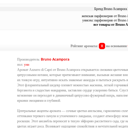
Бренд Bruno Acampora 
женская парфюмерия от Bruno 
унисекс парфюмерия от Bruno 
все товары от Bruno 
Рейтинг аромата:
0
на основании
Производитель:
Bruno Acampora
пол:
уни
Аромат Azzurro di Capri от Bruno Acampora открывается свежими цветочны
цитрусовыми нотами, которые притягивают внимание, вызывая желание вно
их тонкую игру, интуитивно искать знакомые аккорды и пытаться раскрыть и
Этот флориентальный шедевр пленяет нежностью жасмина, легкой горчинко
бергамота и сладостью мандарина, заставляя сердце ускоренно биться. Спус
мгновение он переходит в динамичный цитрусово-фужерный вихрь, наполн
яркими эмоциями и глубиной.
Центральные акценты аромата — сочные цветки апельсина, гармонично спле
оттенками терпкого пачули и утонченного ландыша, создают атмосферу неж
роскоши. Этот ансамбль переносит в тихую эйфорию рассветного сада, где 
цветах играет роса. Возникает ощущение спокойствия и мечтательной медит