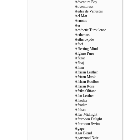
Adventure Bay
Adventuress
Aedes de Venustas
Ael Mat
Aenotus
Aer
Aesthetic Turbulence
Aethereus
Aetheroxyde
Afeef
Affecting Mind
Afgano Puro
Afkaar
Aflaaj
Afnan
African Leather
African Musk
African Rooibos
African Rose
Afrika Olifant
Afro Leather
Afrodite
Afrodite
Afshan
After Midnight
Afternoon Delight
Afternoon Swim
Agape
Agar Blend
Agarwood Noir