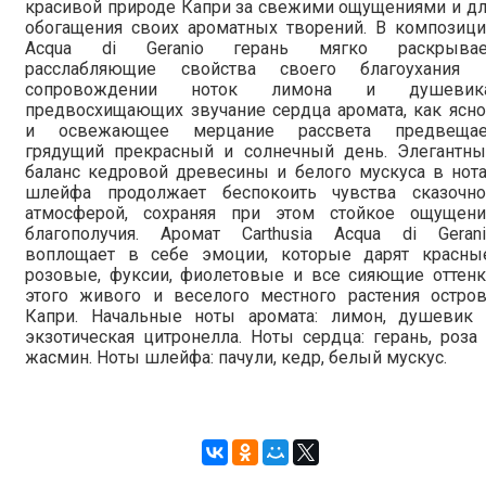
красивой природе Капри за свежими ощущениями и д
обогащения своих ароматных творений. В композици
Acqua di Geranio герань мягко раскрывае
расслабляющие свойства своего благоухания 
сопровождении ноток лимона и душевика
предвосхищающих звучание сердца аромата, как ясн
и освежающее мерцание рассвета предвещае
грядущий прекрасный и солнечный день. Элегантны
баланс кедровой древесины и белого мускуса в нот
шлейфа продолжает беспокоить чувства сказочно
атмосферой, сохраняя при этом стойкое ощущени
благополучия. Аромат Carthusia Acqua di Gerani
воплощает в себе эмоции, которые дарят красные
розовые, фуксии, фиолетовые и все сияющие оттенк
этого живого и веселого местного растения остров
Капри. Начальные ноты аромата: лимон, душевик 
экзотическая цитронелла. Ноты сердца: герань, роза
жасмин. Ноты шлейфа: пачули, кедр, белый мускус.