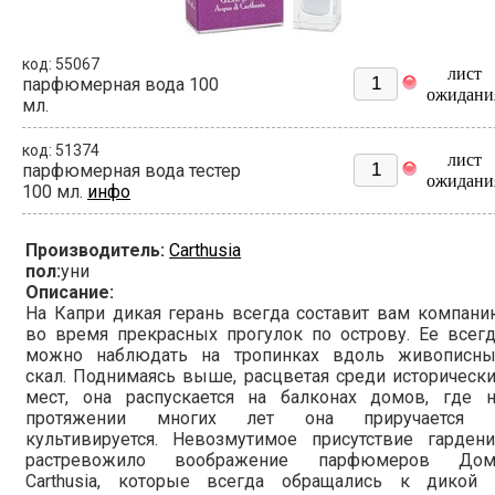
код: 55067
лист
парфюмерная вода 100
ожидани
мл.
код: 51374
лист
парфюмерная вода тестер
ожидани
100 мл.
инфо
Производитель:
Carthusia
пол:
уни
Описание:
На Капри дикая герань всегда составит вам компан
во время прекрасных прогулок по острову. Ее всег
можно наблюдать на тропинках вдоль живописны
скал. Поднимаясь выше, расцветая среди историческ
мест, она распускается на балконах домов, где н
протяжении многих лет она приручается 
культивируется. Невозмутимое присутствие гардени
растревожило воображение парфюмеров Дом
Carthusia, которые всегда обращались к дикой 