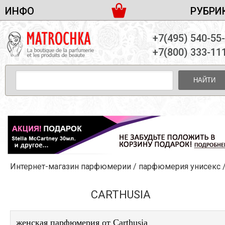
ИНФО
РУБРИ
ЖЕНСКАЯ ПАРФЮМЕРИЯ
ДОСТАВКА И ОПЛАТА
+7(495) 540-55
МУЖСКАЯ ПАРФЮМЕРИЯ
НОВОСТИ
+7(800) 333-11
ПАРТНЕРСТВО
УНИСЕКС ПАРФЮМЕРИЯ
ОПТ ОТ 10 ЕДИНИЦ
НАЙТИ
ПОДАРОЧНЫЕ НАБОРЫ
КОНТАКТЫ
ЖЕНСКИЕ НАБОРЫ
МУЖСКИЕ НАБОРЫ
УНИСЕКС НАБОРЫ
УХОД ЗА ЛИЦОМ
УХОД ЗА ТЕЛОМ
Интернет-магазин парфюмерии
/
парфюмерия унисекс
УХОД ЗА ВОЛОСАМИ
ДЕКОРАТИВНАЯ КОСМЕТИКА
CARTHUSIA
женская парфюмерия от Carthusia