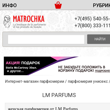
ИНФО
РУБРИ
ЖЕНСКАЯ ПАРФЮМЕРИЯ
ДОСТАВКА И ОПЛАТА
+7(495) 540-55
МУЖСКАЯ ПАРФЮМЕРИЯ
НОВОСТИ
+7(800) 333-11
ПАРТНЕРСТВО
УНИСЕКС ПАРФЮМЕРИЯ
ОПТ ОТ 10 ЕДИНИЦ
НАЙТИ
ПОДАРОЧНЫЕ НАБОРЫ
КОНТАКТЫ
ЖЕНСКИЕ НАБОРЫ
МУЖСКИЕ НАБОРЫ
УНИСЕКС НАБОРЫ
УХОД ЗА ЛИЦОМ
УХОД ЗА ТЕЛОМ
Интернет-магазин парфюмерии
/
парфюмерия унисекс
УХОД ЗА ВОЛОСАМИ
ДЕКОРАТИВНАЯ КОСМЕТИКА
LM PARFUMS
женская парфюмерия от LM Parfums