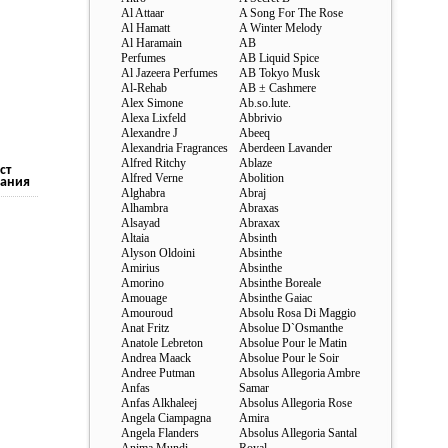
Al Attaar
A Song For The Rose
Al Hamatt
A Winter Melody
Al Haramain
AB
Perfumes
AB Liquid Spice
Al Jazeera Perfumes
AB Tokyo Musk
Al-Rehab
AB ± Cashmere
Alex Simone
Ab.so.lute.
Alexa Lixfeld
Abbrivio
Alexandre J
Abeeq
Alexandria Fragrances
Aberdeen Lavander
Alfred Ritchy
Ablaze
ст
Alfred Verne
Abolition
ания
Alghabra
Abraj
Alhambra
Abraxas
Alsayad
Abraxax
Altaia
Absinth
Alyson Oldoini
Absinthe
Amirius
Absinthe
Amorino
Absinthe Boreale
Amouage
Absinthe Gaiac
Amouroud
Absolu Rosa Di Maggio
Anat Fritz
Absolue D`Osmanthe
Anatole Lebreton
Absolue Pour le Matin
Andrea Maack
Absolue Pour le Soir
Andree Putman
Absolus Allegoria Ambre
Anfas
Samar
Anfas Alkhaleej
Absolus Allegoria Rose
Angela Ciampagna
Amira
Angela Flanders
Absolus Allegoria Santal