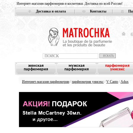
Интернет-магазин парфюмерии и косметики. Доставка по всей России!
Доставка и оплата
Контакты
Па
женская
мужская
парфюмерия
парфюмерия
парфюмерия
унисекс
Интернет-магазин парфюмерии
/
парфюмерия унисекс
/
V Canto
/
Adux