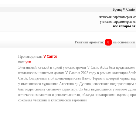
Бренд V Canto 
женская парфюмерия от
унисекс парфюмерия от
все товары от
Рейтинг аромата:
0
на основании
Производитель:
V Canto
пол:
уни
Элегантный, свежий и яркий унисекс аромат V Canto Adux был представлен
итальянским нишевым домом V Canto в 2023 году в рамках коллекции Soul
Castle. Создателем этой композиции стал Паоло Терензи, который черпал вд
у итальянского художника Агостино ди Дуччио, известного под прозвищем
благодаря своему сильному характеру. Он был выдающимся учеником Дона
отличался смелостью и решительностью, обладал новаторскими идеями, при
сохраняя уважение к классической гармонии.