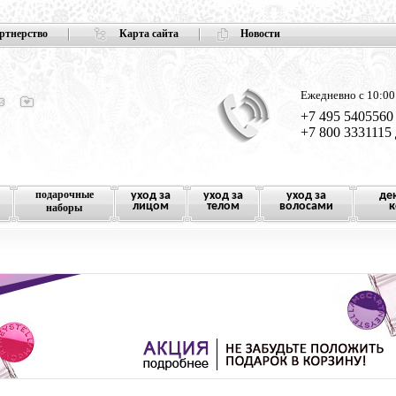
ртнерство
Карта сайта
Новости
Ежедневно с 10:00
+7 495 5405560
+7 800 3331115
подарочные
уход за
уход за
уход за
де
лицом
телом
волосами
к
наборы