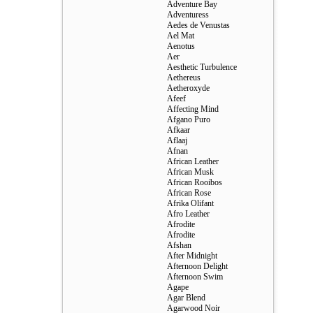
Adventure Bay
Adventuress
Aedes de Venustas
Ael Mat
Aenotus
Aer
Aesthetic Turbulence
Aethereus
Aetheroxyde
Afeef
Affecting Mind
Afgano Puro
Afkaar
Aflaaj
Afnan
African Leather
African Musk
African Rooibos
African Rose
Afrika Olifant
Afro Leather
Afrodite
Afrodite
Afshan
After Midnight
Afternoon Delight
Afternoon Swim
Agape
Agar Blend
Agarwood Noir