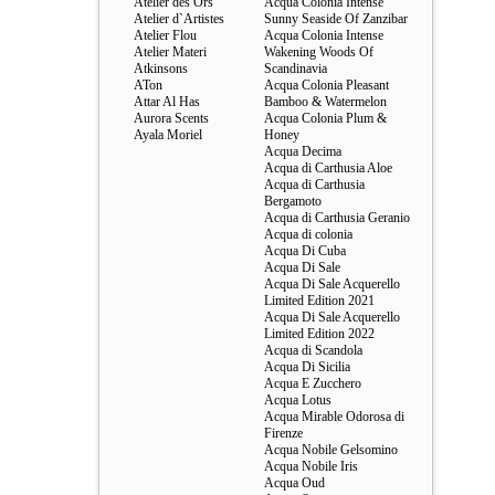
Atelier des Ors
Acqua Colonia Intense
Atelier d`Artistes
Sunny Seaside Of Zanzibar
Atelier Flou
Acqua Colonia Intense
Atelier Materi
Wakening Woods Of
Atkinsons
Scandinavia
ATon
Acqua Colonia Pleasant
Attar Al Has
Bamboo & Watermelon
Aurora Scents
Acqua Colonia Plum &
Ayala Moriel
Honey
Acqua Decima
Acqua di Carthusia Aloe
Acqua di Carthusia
Bergamoto
Acqua di Carthusia Geranio
Acqua di colonia
Acqua Di Cuba
Acqua Di Sale
Acqua Di Sale Acquerello
Limited Edition 2021
Acqua Di Sale Acquerello
Limited Edition 2022
Acqua di Scandola
Acqua Di Sicilia
Acqua E Zucchero
Acqua Lotus
Acqua Mirable Odorosa di
Firenze
Acqua Nobile Gelsomino
Acqua Nobile Iris
Acqua Oud