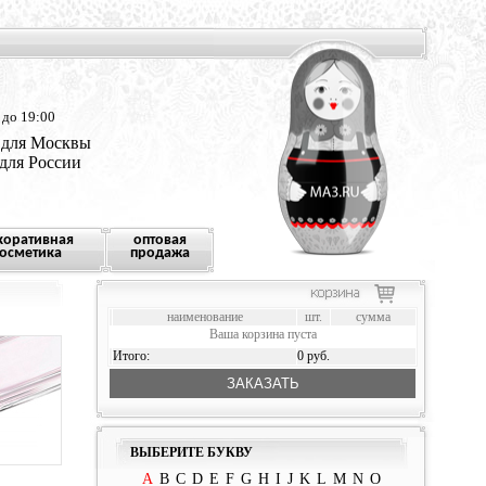
 до 19:00
 для Москвы
 для России
коративная
оптовая
осметика
продажа
наименование
шт.
сумма
Ваша корзина пуста
Итого:
0 руб.
ЗАКАЗАТЬ
ВЫБЕРИТЕ БУКВУ
A
B
C
D
E
F
G
H
I
J
K
L
M
N
O