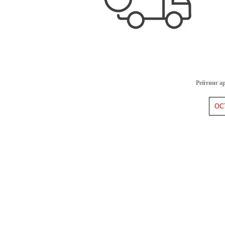
Рейтинг а
ОС