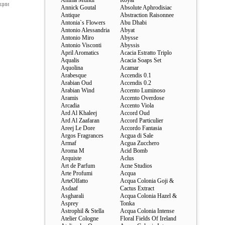
Anima Mundi
Royal
ации
Annick Goutal
Absolute Aphrodisiac
Antique
Abstraction Raisonnee
Antonia`s Flowers
Abu Dhabi
Antonio Alessandria
Abyat
Antonio Miro
Abysse
Antonio Visconti
Abyssis
April Aromatics
Acacia Estratto Triplo
Aqualis
Acacia Soaps Set
Aquolina
Acamar
Arabesque
Accendis 0.1
Arabian Oud
Accendis 0.2
Arabian Wind
Accento Luminoso
Aramis
Accento Overdose
Arcadia
Accento Viola
Ard Al Khaleej
Accord Oud
Ard Al Zaafaran
Accord Particulier
Areej Le Dore
Accordo Fantasia
Argos Fragrances
Acgua di Sale
Armaf
Acgua Zucchero
Aroma M
Acid Bomb
Arquiste
Aclus
Art de Parfum
Acne Studios
Arte Profumi
Acqua
ArteOlfatto
Acqua Colonia Goji &
Asdaaf
Cactus Extract
Asgharali
Acqua Colonia Hazel &
Asprey
Tonka
Astrophil & Stella
Acqua Colonia Intense
Atelier Cologne
Floral Fields Of Ireland