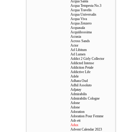
Acqua Santa
Acqua Tempesta No.3
Acqua Travelis
Acqua Universalis
Acqua Viva
Acqua Zenzero
Acquasala
Acquiilssssima
Acrasia
Across Sands
Actor
Ad Libitum
Ad Lumen
Addict 2 Girly Collector
Addicted Intense
Addiction Petale
Addictive Life
Adele
Adhara Oud
Adhil Assoluto
Adjatay
Admirabilis
Admirabilis Cologne
Adone
Adone
Adoration
Adoration Pour Femme
Adr-ett
Adux
Advent Calendar 2023