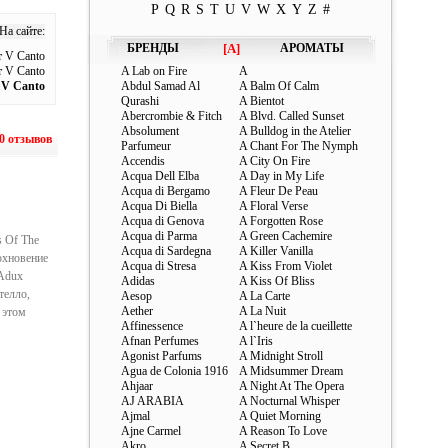
P
Q
R
S
T
U
V
W
X
Y
Z
#
На сайте:
БРЕНДЫ
[A]
АРОМАТЫ
 V Canto
 V Canto
A Lab on Fire
A
 V Canto
Abdul Samad Al
A Balm Of Calm
Qurashi
A Bientot
Abercrombie & Fitch
A Blvd. Called Sunset
Absolument
A Bulldog in the Atelier
0 отзывов
Parfumeur
A Chant For The Nymph
Accendis
A City On Fire
Acqua Dell Elba
A Day in My Life
Acqua di Bergamo
A Fleur De Peau
Acqua Di Biella
A Floral Verse
Acqua di Genova
A Forgotten Rose
Acqua di Parma
A Green Cachemire
s Of The
Acqua di Sardegna
A Killer Vanilla
охновение
Acqua di Stresa
A Kiss From Violet
 Adux
Adidas
A Kiss Of Bliss
телло,
Aesop
A La Carte
Aether
A La Nuit
 этом
Affinessence
A l`heure de la cueillette
Afnan Perfumes
A l`Iris
Agonist Parfums
A Midnight Stroll
Agua de Colonia 1916
A Midsummer Dream
Ahjaar
A Night At The Opera
AJ ARABIA
A Nocturnal Whisper
Ajmal
A Quiet Morning
Ajne Carmel
A Reason To Love
Akro
A Secret B