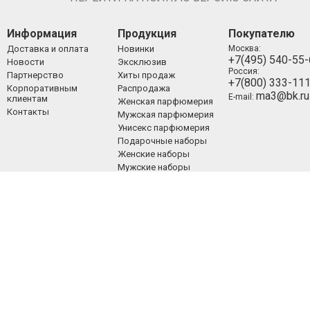
Информация
Продукция
Покупателю
Доставка и оплата
Новинки
Москва:
+7(495) 540-55
Новости
Эксклюзив
Россия:
Партнерство
Хиты продаж
+7(800) 333-11
Корпоративным
Распродажа
ma3@bk.ru
E-mail:
клиентам
Женская парфюмерия
Контакты
Мужская парфюмерия
Унисекс парфюмерия
Подарочные наборы
Женские наборы
Мужские наборы
Унисекс наборы
Уход за лицом
Уход за телом
Уход за волосами
Декоративная
косметика
ООО «Люкспарфюм» 2008-2021.
Все права защищены.