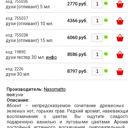
код: 755036
2770 руб.
духи (отливант) 5 мл.
код: 755037
4366 руб.
духи (отливант) 10 мл.
код: 755038
6060 руб.
духи (отливант) 15 мл.
код: 19890
8586 руб.
духи тестер 30 мл.
инфо
код: 2226
8797 руб.
духи 30 мл.
Производитель:
Nasomatto
пол:
уни
Описание:
Абсент – непредсказуемое сочетание древесных 
зеленых нот, горьких трав. Редкий аромат, навевающ
воспоминания о цветах. Вы ощутите сладость
подаренную ванилью и луговыми цветами. Аромат
достойный истинного восхищения, очаровательный 