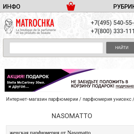
ИНФО
РУБРИ
ЖЕНСКАЯ ПАРФЮМЕРИЯ
ДОСТАВКА И ОПЛАТА
+7(495) 540-55
МУЖСКАЯ ПАРФЮМЕРИЯ
НОВОСТИ
+7(800) 333-11
ПАРТНЕРСТВО
УНИСЕКС ПАРФЮМЕРИЯ
ОПТ ОТ 10 ЕДИНИЦ
НАЙТИ
ПОДАРОЧНЫЕ НАБОРЫ
КОНТАКТЫ
ЖЕНСКИЕ НАБОРЫ
МУЖСКИЕ НАБОРЫ
УНИСЕКС НАБОРЫ
УХОД ЗА ЛИЦОМ
УХОД ЗА ТЕЛОМ
Интернет-магазин парфюмерии
/
парфюмерия унисекс
УХОД ЗА ВОЛОСАМИ
ДЕКОРАТИВНАЯ КОСМЕТИКА
NASOMATTO
женская парфюмерия от Nasomatto