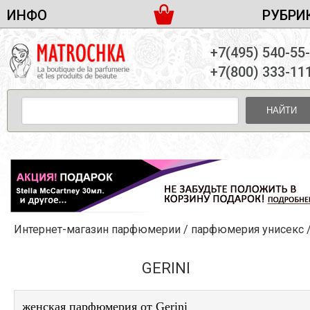
ИНФО
РУБРИ
ЖЕНСКАЯ ПАРФЮМЕРИЯ
ДОСТАВКА И ОПЛАТА
+7(495) 540-55
МУЖСКАЯ ПАРФЮМЕРИЯ
НОВОСТИ
+7(800) 333-11
ПАРТНЕРСТВО
УНИСЕКС ПАРФЮМЕРИЯ
ОПТ ОТ 10 ЕДИНИЦ
НАЙТИ
ПОДАРОЧНЫЕ НАБОРЫ
КОНТАКТЫ
ЖЕНСКИЕ НАБОРЫ
МУЖСКИЕ НАБОРЫ
УНИСЕКС НАБОРЫ
УХОД ЗА ЛИЦОМ
УХОД ЗА ТЕЛОМ
Интернет-магазин парфюмерии
/
парфюмерия унисекс
УХОД ЗА ВОЛОСАМИ
ДЕКОРАТИВНАЯ КОСМЕТИКА
GERINI
женская парфюмерия от Gerini