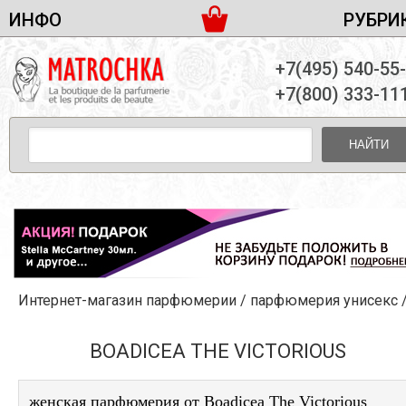
ИНФО
РУБРИ
ЖЕНСКАЯ ПАРФЮМЕРИЯ
ДОСТАВКА И ОПЛАТА
+7(495) 540-55
МУЖСКАЯ ПАРФЮМЕРИЯ
НОВОСТИ
+7(800) 333-11
ПАРТНЕРСТВО
УНИСЕКС ПАРФЮМЕРИЯ
ОПТ ОТ 10 ЕДИНИЦ
НАЙТИ
ПОДАРОЧНЫЕ НАБОРЫ
КОНТАКТЫ
ЖЕНСКИЕ НАБОРЫ
МУЖСКИЕ НАБОРЫ
УНИСЕКС НАБОРЫ
УХОД ЗА ЛИЦОМ
УХОД ЗА ТЕЛОМ
Интернет-магазин парфюмерии
/
парфюмерия унисекс
УХОД ЗА ВОЛОСАМИ
ДЕКОРАТИВНАЯ КОСМЕТИКА
BOADICEA THE VICTORIOUS
женская парфюмерия от Boadicea The Victorious