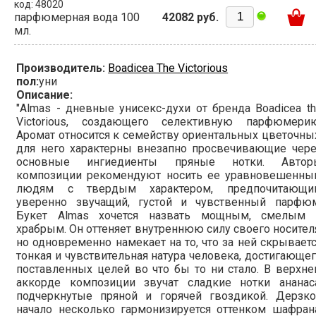
код: 48020
парфюмерная вода 100
42082 руб.
мл.
Производитель:
Boadicea The Victorious
пол:
уни
Описание:
"Almas - дневные унисекс-духи от бренда Boadicea t
Victorious, создающего селективную парфюмерию
Аромат относится к семейству ориентальных цветочны
для него характерны внезапно просвечивающие чере
основные ингиедиенты пряные нотки. Автор
композиции рекомендуют носить ее уравновешенны
людям с твердым характером, предпочитающи
уверенно звучащий, густой и чувственный парфюм
Букет Almas хочется назвать мощным, смелым 
храбрым. Он оттеняет внутреннюю силу своего носител
но одновременно намекает на то, что за ней скрывает
тонкая и чувствительная натура человека, достигающе
поставленных целей во что бы то ни стало. В верхн
аккорде композиции звучат сладкие нотки ананаса
подчеркнутые пряной и горячей гвоздикой. Дерзко
начало несколько гармонизируется оттенком шафран