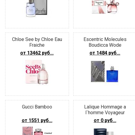
Chloe See by Chloe Eau
Escentric Molecules
Fraiche
Boudicca Wode
от 13462 руб...
от 1484 руб...
Gucci Bamboo
Lalique Hommage a
l`homme Voyageur
от 1551 руб...
от 0 руб...