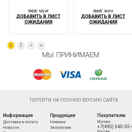
пол:
муж
пол:
жен
ДОБАВИТЬ В ЛИСТ
ДОБАВИТЬ В ЛИСТ
ОЖИДАНИЯ
ОЖИДАНИЯ
2
>
»
1
МЫ ПРИНИМАЕМ
ПЕРЕЙТИ НА ПОЛНУЮ ВЕРСИЮ САЙТА
Информация
Продукция
Покупателю
Доставка и оплата
Новинки
Москва:
+7(495) 540-55
Новости
Эксклюзив
Россия: