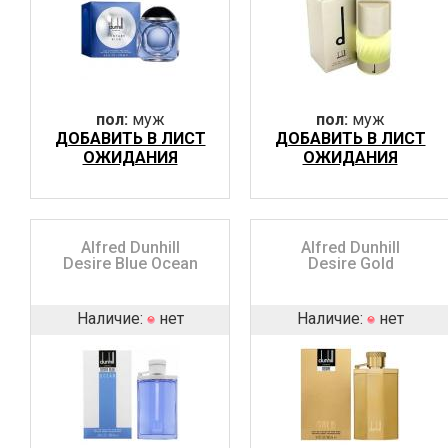
пол:
муж
пол:
муж
ДОБАВИТЬ В ЛИСТ
ДОБАВИТЬ В ЛИСТ
ОЖИДАНИЯ
ОЖИДАНИЯ
Alfred Dunhill
Alfred Dunhill
Desire Blue Ocean
Desire Gold
Наличие:
нет
Наличие:
нет