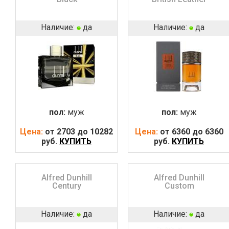
Наличие:
да
Наличие:
да
пол:
муж
пол:
муж
Цена:
от 2703 до 10282
Цена:
от 6360 до 6360
руб.
КУПИТЬ
руб.
КУПИТЬ
Alfred Dunhill
Alfred Dunhill
Century
Custom
Наличие:
да
Наличие:
да