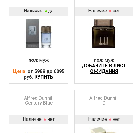
Наличие:
да
Наличие:
нет
пол:
муж
пол:
муж
ДОБАВИТЬ В ЛИСТ
Цена:
от 5989 до 6095
ОЖИДАНИЯ
руб.
КУПИТЬ
Alfred Dunhill
Alfred Dunhill
Century Blue
D
Наличие:
нет
Наличие:
нет