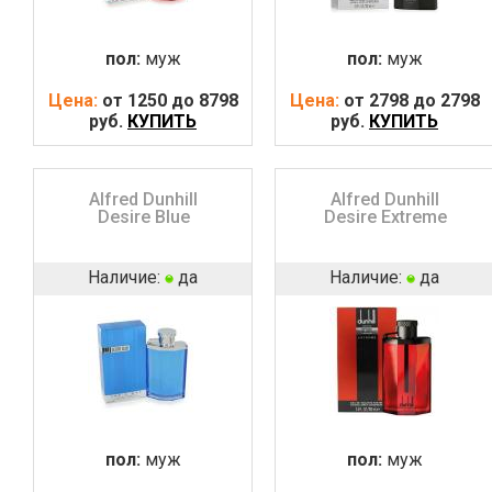
пол:
муж
пол:
муж
Цена:
от 1250 до 8798
Цена:
от 2798 до 2798
руб.
КУПИТЬ
руб.
КУПИТЬ
Alfred Dunhill
Alfred Dunhill
Desire Blue
Desire Extreme
Наличие:
да
Наличие:
да
пол:
муж
пол:
муж