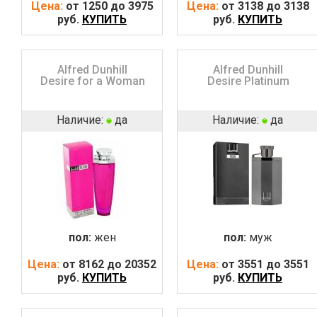
Цена:
от 1250 до 3975
Цена:
от 3138 до 3138
руб.
КУПИТЬ
руб.
КУПИТЬ
Alfred Dunhill
Alfred Dunhill
Desire for a Woman
Desire Platinum
Наличие:
да
Наличие:
да
пол:
жен
пол:
муж
Цена:
от 8162 до 20352
Цена:
от 3551 до 3551
руб.
КУПИТЬ
руб.
КУПИТЬ