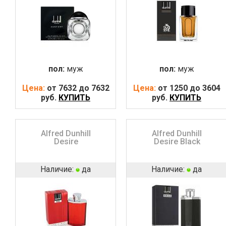
пол:
муж
пол:
муж
Цена:
от 7632 до 7632
Цена:
от 1250 до 3604
руб.
КУПИТЬ
руб.
КУПИТЬ
Alfred Dunhill
Alfred Dunhill
Desire
Desire Black
Наличие:
да
Наличие:
да