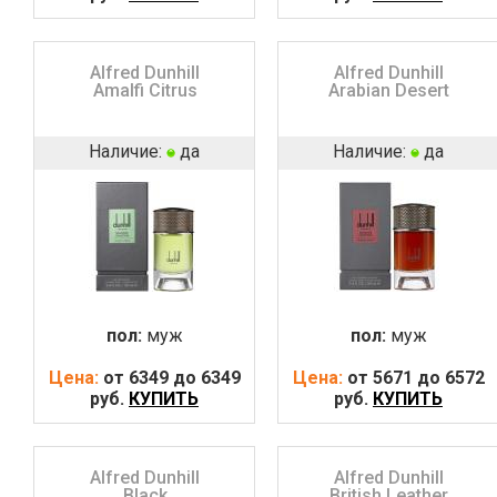
Alfred Dunhill
Alfred Dunhill
Amalfi Citrus
Arabian Desert
Наличие:
да
Наличие:
да
пол:
муж
пол:
муж
Цена:
от 6349 до 6349
Цена:
от 5671 до 6572
руб.
КУПИТЬ
руб.
КУПИТЬ
Alfred Dunhill
Alfred Dunhill
Black
British Leather