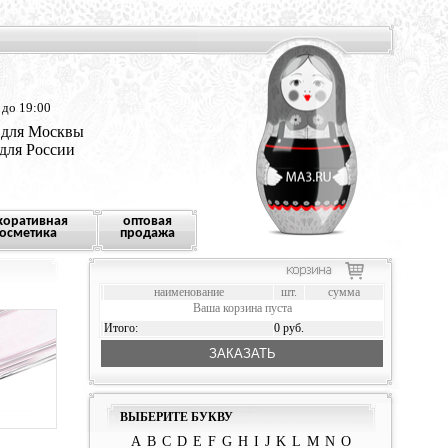
 до 19:00
 для Москвы
 для России
коративная
оптовая
осметика
продажа
наименование
шт.
сумма
Ваша корзина пуста
Итого:
0 руб.
ЗАКАЗАТЬ
ВЫБЕРИТЕ БУКВУ
A
B
C
D
E
F
G
H
I
J
K
L
M
N
O