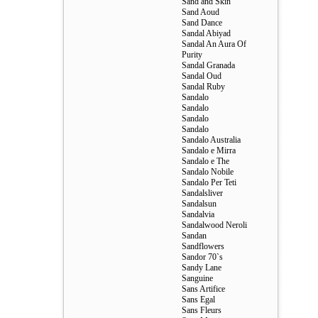
Sand and Skin
Sand Aoud
Sand Dance
Sandal Abiyad
Sandal An Aura Of
Purity
Sandal Granada
Sandal Oud
Sandal Ruby
Sandalo
Sandalo
Sandalo
Sandalo
Sandalo Australia
Sandalo e Mirra
Sandalo e The
Sandalo Nobile
Sandalo Per Teti
Sandalsliver
Sandalsun
Sandalvia
Sandalwood Neroli
Sandan
Sandflowers
Sandor 70`s
Sandy Lane
Sanguine
Sans Artifice
Sans Egal
Sans Fleurs