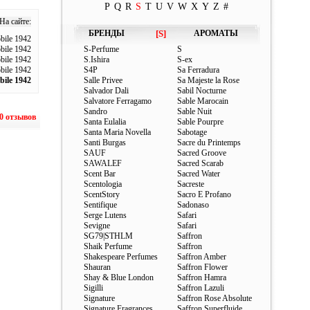
P
Q
R
S
T
U
V
W
X
Y
Z
#
На сайте:
БРЕНДЫ
[S]
АРОМАТЫ
bile 1942
ile 1942
S-Perfume
S
bile 1942
S.Ishira
S-ex
bile 1942
S4P
Sa Ferradura
bile 1942
Salle Privee
Sa Majeste la Rose
Salvador Dali
Sabil Nocturne
Salvatore Ferragamo
Sable Marocain
Sandro
Sable Nuit
0 отзывов
Santa Eulalia
Sable Pourpre
Santa Maria Novella
Sabotage
Santi Burgas
Sacre du Printemps
SAUF
Sacred Groove
SAWALEF
Sacred Scarab
Scent Bar
Sacred Water
Scentologia
Sacreste
ScentStory
Sacro E Profano
Sentifique
Sadonaso
Serge Lutens
Safari
Sevigne
Safari
SG79|STHLM
Saffron
Shaik Perfume
Saffron
Shakespeare Perfumes
Saffron Amber
Shauran
Saffron Flower
Shay & Blue London
Saffron Hamra
Sigilli
Saffron Lazuli
Signature
Saffron Rose Absolute
Signature Fragrances
Saffron Superfluide