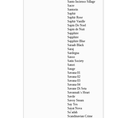
Santo Incienso Sillage
Sacre
Santorin
Saphir
Saphir Rose
Saphir Vanille
Sapin De Noel
Sapin de Nuit
Sapphire
Sapphire
Sapphire Blue
Saraab Black
Saraj
Sardegna
Sasso
Satin Society
Satori
Sauge
Savana 01
Savana 02
Savana 03
Savana 04
Savane Di Seta
Savannah`s Heart
Savile
Savoy Steam
Say Yes
Sayat Nova
Sa`adah
Scandinavian Crime