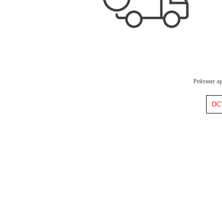
Рейтинг а
ОС