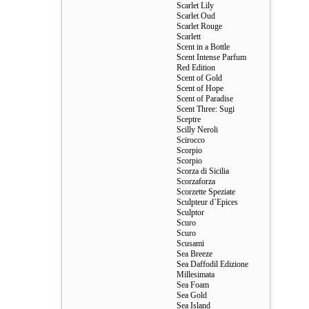
Scarlet Lily
Scarlet Oud
Scarlet Rouge
Scarlett
Scent in a Bottle
Scent Intense Parfum
Red Edition
Scent of Gold
Scent of Hope
Scent of Paradise
Scent Three: Sugi
Sceptre
Scilly Neroli
Scirocco
Scorpio
Scorpio
Scorza di Sicilia
Scorzaforza
Scorzette Speziate
Sculpteur d`Epices
Sculptor
Scuro
Scuro
Scusami
Sea Breeze
Sea Daffodil Edizione
Millesimata
Sea Foam
Sea Gold
Sea Island