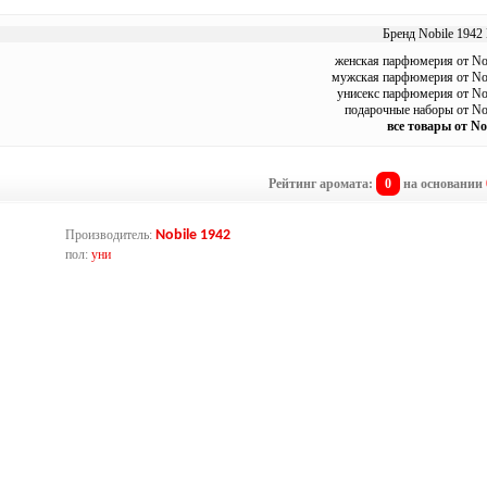
Бренд Nobile 1942 
женская парфюмерия от No
мужская парфюмерия от Nob
унисекс парфюмерия от No
подарочные наборы от No
все товары от No
Рейтинг аромата:
0
на основании
Производитель:
Nobile 1942
пол:
уни