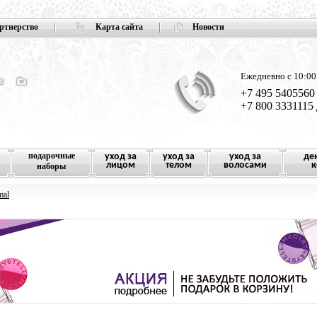
ртнерство
Карта сайта
Новости
Ежедневно с 10:00
+7 495 5405560
+7 800 3331115
подарочные
уход за
уход за
уход за
де
лицом
телом
волосами
к
наборы
mal