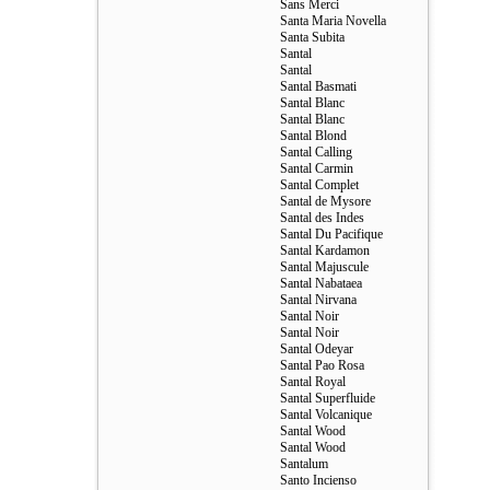
Sans Merci
Santa Maria Novella
Santa Subita
Santal
Santal
Santal Basmati
Santal Blanc
Santal Blanc
Santal Blond
Santal Calling
Santal Carmin
Santal Complet
Santal de Mysore
Santal des Indes
Santal Du Pacifique
Santal Kardamon
Santal Majuscule
Santal Nabataea
Santal Nirvana
Santal Noir
Santal Noir
Santal Odeyar
Santal Pao Rosa
Santal Royal
Santal Superfluide
Santal Volcanique
Santal Wood
Santal Wood
Santalum
Santo Incienso