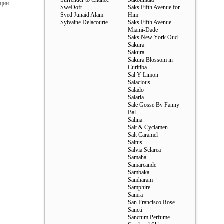
Surrender to Chance
Sakountala
ации
SweDoft
Saks Fifth Avenue for
Syed Junaid Alam
Him
Sylvaine Delacourte
Saks Fifth Avenue
Miami-Dade
Saks New York Oud
Sakura
Sakura
Sakura Blossom in
Curitiba
Sal Y Limon
Salacious
Salado
Salaria
Sale Gosse By Fanny
Bal
Salina
Salt & Cyclamen
Salt Caramel
Saltus
Salvia Sclarea
Samaha
Samarcande
Sambaka
Samharam
Samphire
Samra
San Francisco Rose
Sancti
Sanctum Perfume