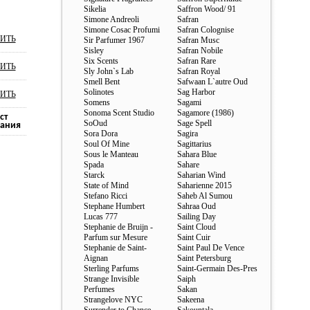
Sikelia
Saffron Wood/ 91
Simone Andreoli
Safran
Simone Cosac Profumi
Safran Colognise
ИТЬ
Sir Parfumer 1967
Safran Musc
Sisley
Safran Nobile
Six Scents
Safran Rare
ИТЬ
Sly John`s Lab
Safran Royal
Smell Bent
Safwaan L`autre Oud
Solinotes
Sag Harbor
ИТЬ
Somens
Sagami
Sonoma Scent Studio
Sagamore (1986)
ст
SoOud
Sage Spell
ания
Sora Dora
Sagira
Soul Of Mine
Sagittarius
Sous le Manteau
Sahara Blue
Spada
Sahare
Starck
Saharian Wind
State of Mind
Saharienne 2015
Stefano Ricci
Saheb Al Sumou
Stephane Humbert
Sahraa Oud
Lucas 777
Sailing Day
Stephanie de Bruijn -
Saint Cloud
Parfum sur Mesure
Saint Cuir
Stephanie de Saint-
Saint Paul De Vence
Aignan
Saint Petersburg
Sterling Parfums
Saint-Germain Des-Pres
Strange Invisible
Saiph
Perfumes
Sakan
Strangelove NYC
Sakeena