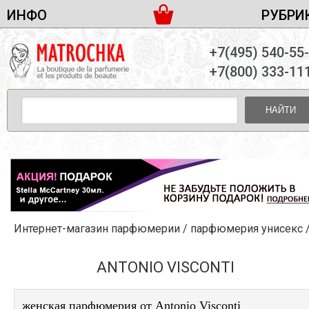
ИНФО
РУБРИ
ЖЕНСКАЯ ПАРФЮМЕРИЯ
ДОСТАВКА И ОПЛАТА
+7(495) 540-55
МУЖСКАЯ ПАРФЮМЕРИЯ
НОВОСТИ
+7(800) 333-11
ПАРТНЕРСТВО
УНИСЕКС ПАРФЮМЕРИЯ
ОПТ ОТ 10 ЕДИНИЦ
НАЙТИ
ПОДАРОЧНЫЕ НАБОРЫ
КОНТАКТЫ
ЖЕНСКИЕ НАБОРЫ
МУЖСКИЕ НАБОРЫ
УНИСЕКС НАБОРЫ
УХОД ЗА ЛИЦОМ
УХОД ЗА ТЕЛОМ
Интернет-магазин парфюмерии
/
парфюмерия унисекс
УХОД ЗА ВОЛОСАМИ
ДЕКОРАТИВНАЯ КОСМЕТИКА
ANTONIO VISCONTI
женская парфюмерия от Antonio Visconti