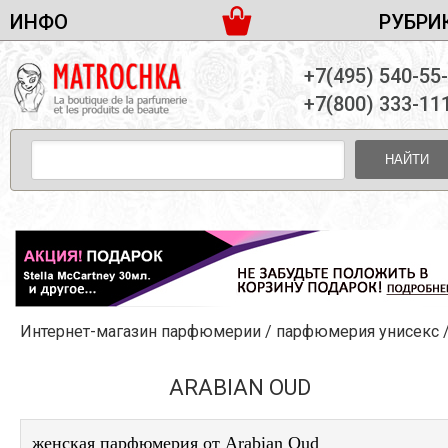
ИНФО
РУБРИ
ЖЕНСКАЯ ПАРФЮМЕРИЯ
ДОСТАВКА И ОПЛАТА
+7(495) 540-55
МУЖСКАЯ ПАРФЮМЕРИЯ
НОВОСТИ
+7(800) 333-11
ПАРТНЕРСТВО
УНИСЕКС ПАРФЮМЕРИЯ
ОПТ ОТ 10 ЕДИНИЦ
НАЙТИ
ПОДАРОЧНЫЕ НАБОРЫ
КОНТАКТЫ
ЖЕНСКИЕ НАБОРЫ
МУЖСКИЕ НАБОРЫ
УНИСЕКС НАБОРЫ
УХОД ЗА ЛИЦОМ
УХОД ЗА ТЕЛОМ
Интернет-магазин парфюмерии
/
парфюмерия унисекс
УХОД ЗА ВОЛОСАМИ
ДЕКОРАТИВНАЯ КОСМЕТИКА
ARABIAN OUD
женская парфюмерия от Arabian Oud