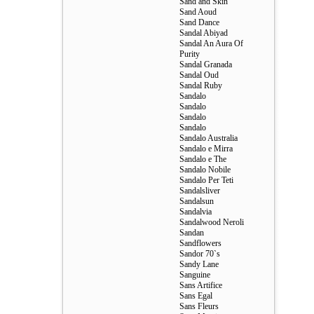
Sand and Skin
Sand Aoud
Sand Dance
Sandal Abiyad
Sandal An Aura Of
Purity
Sandal Granada
Sandal Oud
Sandal Ruby
Sandalo
Sandalo
Sandalo
Sandalo
Sandalo Australia
Sandalo e Mirra
Sandalo e The
Sandalo Nobile
Sandalo Per Teti
Sandalsliver
Sandalsun
Sandalvia
Sandalwood Neroli
Sandan
Sandflowers
Sandor 70`s
Sandy Lane
Sanguine
Sans Artifice
Sans Egal
Sans Fleurs