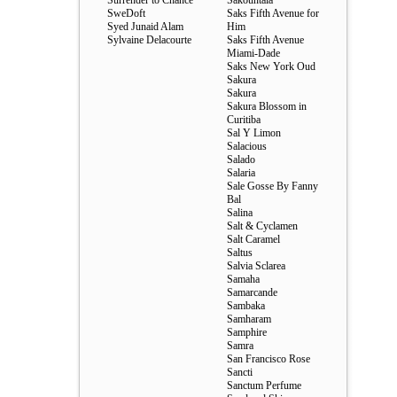
Surrender to Chance
Sakountala
SweDoft
Saks Fifth Avenue for
Syed Junaid Alam
Him
Sylvaine Delacourte
Saks Fifth Avenue
Miami-Dade
Saks New York Oud
Sakura
Sakura
Sakura Blossom in
Curitiba
Sal Y Limon
Salacious
Salado
Salaria
Sale Gosse By Fanny
Bal
Salina
Salt & Cyclamen
Salt Caramel
Saltus
Salvia Sclarea
Samaha
Samarcande
Sambaka
Samharam
Samphire
Samra
San Francisco Rose
Sancti
Sanctum Perfume