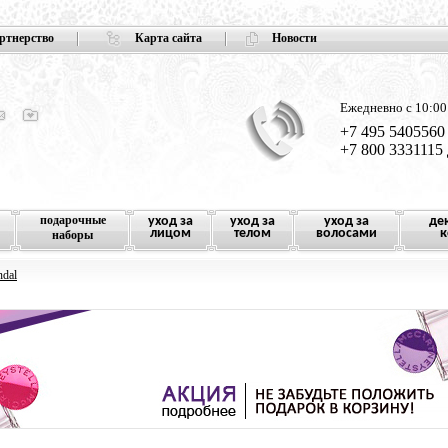
ртнерство
Карта сайта
Новости
Ежедневно с 10:00
+7 495 5405560
+7 800 3331115
подарочные
уход за
уход за
уход за
де
лицом
телом
волосами
к
наборы
ndal