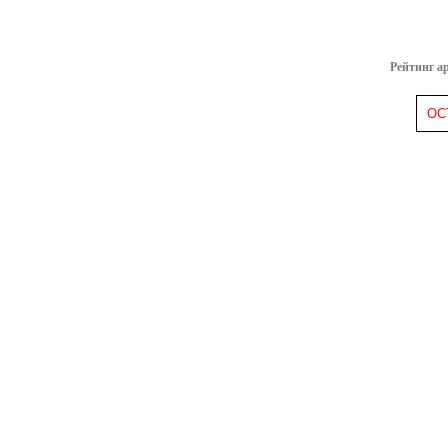
Рейтинг а
ОС