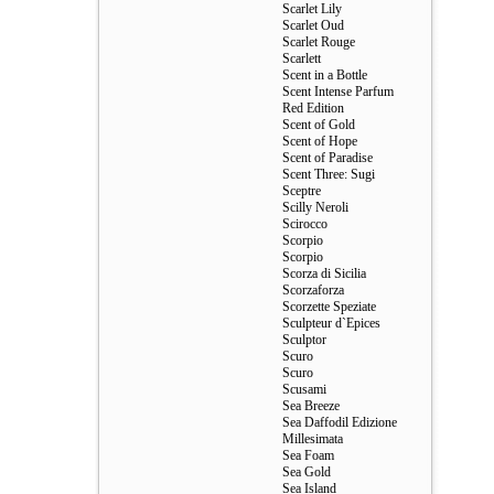
Scarlet Lily
Scarlet Oud
Scarlet Rouge
Scarlett
Scent in a Bottle
Scent Intense Parfum
Red Edition
Scent of Gold
Scent of Hope
Scent of Paradise
Scent Three: Sugi
Sceptre
Scilly Neroli
Scirocco
Scorpio
Scorpio
Scorza di Sicilia
Scorzaforza
Scorzette Speziate
Sculpteur d`Epices
Sculptor
Scuro
Scuro
Scusami
Sea Breeze
Sea Daffodil Edizione
Millesimata
Sea Foam
Sea Gold
Sea Island