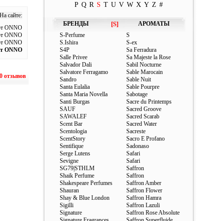
P
Q
R
S
T
U
V
W
X
Y
Z
#
а сайте:
БРЕНДЫ
[S]
АРОМАТЫ
 от ONNO
 от ONNO
S-Perfume
S
 от ONNO
S.Ishira
S-ex
 от ONNO
S4P
Sa Ferradura
Salle Privee
Sa Majeste la Rose
Salvador Dali
Sabil Nocturne
Salvatore Ferragamo
Sable Marocain
0 отзывов
Sandro
Sable Nuit
Santa Eulalia
Sable Pourpre
Santa Maria Novella
Sabotage
Santi Burgas
Sacre du Printemps
SAUF
Sacred Groove
SAWALEF
Sacred Scarab
Scent Bar
Sacred Water
Scentologia
Sacreste
ScentStory
Sacro E Profano
Sentifique
Sadonaso
Serge Lutens
Safari
Sevigne
Safari
SG79|STHLM
Saffron
Shaik Perfume
Saffron
Shakespeare Perfumes
Saffron Amber
Shauran
Saffron Flower
Shay & Blue London
Saffron Hamra
Sigilli
Saffron Lazuli
Signature
Saffron Rose Absolute
Signature Fragrances
Saffron Superfluide