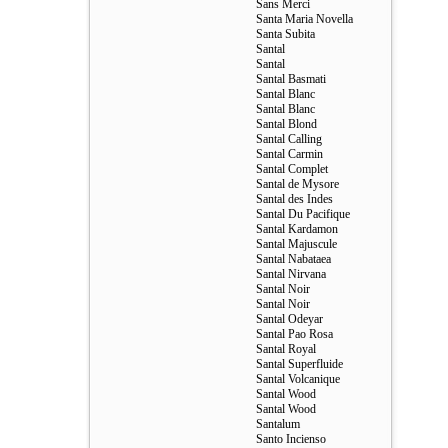
Sans Merci
Santa Maria Novella
Santa Subita
Santal
Santal
Santal Basmati
Santal Blanc
Santal Blanc
Santal Blond
Santal Calling
Santal Carmin
Santal Complet
Santal de Mysore
Santal des Indes
Santal Du Pacifique
Santal Kardamon
Santal Majuscule
Santal Nabataea
Santal Nirvana
Santal Noir
Santal Noir
Santal Odeyar
Santal Pao Rosa
Santal Royal
Santal Superfluide
Santal Volcanique
Santal Wood
Santal Wood
Santalum
Santo Incienso