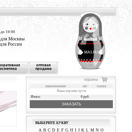
 до 19:00
 для Москвы
 для России
коративная
оптовая
осметика
продажа
наименование
шт.
сумма
Ваша корзина пуста
Итого:
0 руб.
ЗАКАЗАТЬ
ВЫБЕРИТЕ БУКВУ
A
B
C
D
E
F
G
H
I
J
K
L
M
N
O