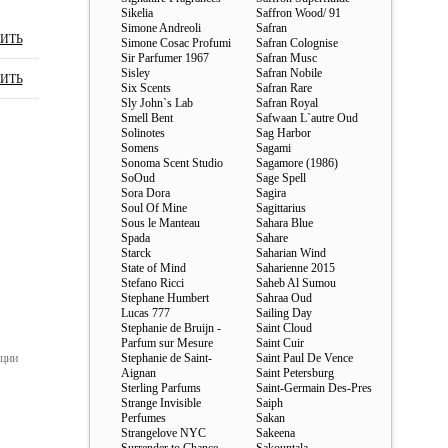
Sikelia
Saffron Wood/ 91
Simone Andreoli
Safran
ИТЬ
Simone Cosac Profumi
Safran Colognise
Sir Parfumer 1967
Safran Musc
Sisley
Safran Nobile
ИТЬ
Six Scents
Safran Rare
Sly John`s Lab
Safran Royal
Smell Bent
Safwaan L`autre Oud
Solinotes
Sag Harbor
Somens
Sagami
Sonoma Scent Studio
Sagamore (1986)
SoOud
Sage Spell
Sora Dora
Sagira
Soul Of Mine
Sagittarius
Sous le Manteau
Sahara Blue
Spada
Sahare
Starck
Saharian Wind
State of Mind
Saharienne 2015
Stefano Ricci
Saheb Al Sumou
Stephane Humbert
Sahraa Oud
Lucas 777
Sailing Day
Stephanie de Bruijn -
Saint Cloud
Parfum sur Mesure
Saint Cuir
ации
Stephanie de Saint-
Saint Paul De Vence
Aignan
Saint Petersburg
Sterling Parfums
Saint-Germain Des-Pres
Strange Invisible
Saiph
Perfumes
Sakan
Strangelove NYC
Sakeena