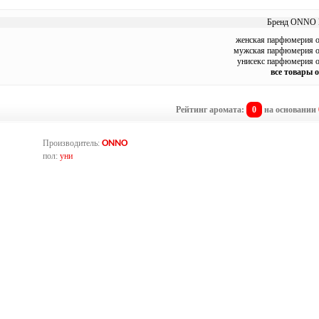
Бренд ONNO Н
женская парфюмерия
мужская парфюмерия
унисекс парфюмерия
все товары
Рейтинг аромата:
0
на основании
Производитель:
ONNO
пол:
уни