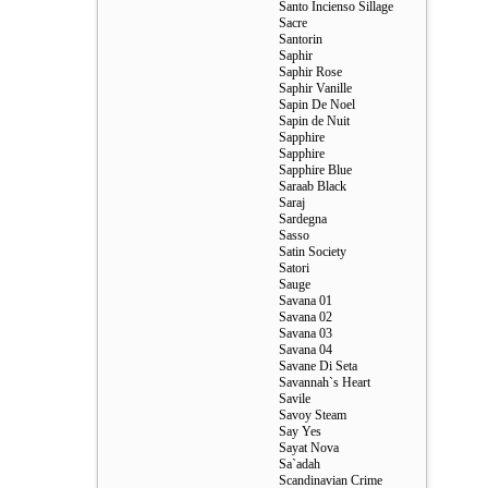
Santo Incienso Sillage
Sacre
Santorin
Saphir
Saphir Rose
Saphir Vanille
Sapin De Noel
Sapin de Nuit
Sapphire
Sapphire
Sapphire Blue
Saraab Black
Saraj
Sardegna
Sasso
Satin Society
Satori
Sauge
Savana 01
Savana 02
Savana 03
Savana 04
Savane Di Seta
Savannah`s Heart
Savile
Savoy Steam
Say Yes
Sayat Nova
Sa`adah
Scandinavian Crime