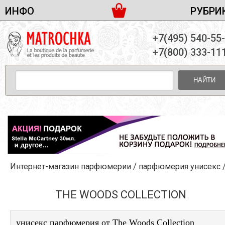
ИНФО
РУБРИ
ЖЕНСКАЯ ПАРФЮМЕРИЯ
ДОСТАВКА И ОПЛАТА
+7(495) 540-55
МУЖСКАЯ ПАРФЮМЕРИЯ
НОВОСТИ
+7(800) 333-11
ПАРТНЕРСТВО
УНИСЕКС ПАРФЮМЕРИЯ
ОПТ ОТ 10 ЕДИНИЦ
НАЙТИ
ПОДАРОЧНЫЕ НАБОРЫ
КОНТАКТЫ
ЖЕНСКИЕ НАБОРЫ
МУЖСКИЕ НАБОРЫ
УНИСЕКС НАБОРЫ
УХОД ЗА ЛИЦОМ
УХОД ЗА ТЕЛОМ
Интернет-магазин парфюмерии
/
парфюмерия унисекс
УХОД ЗА ВОЛОСАМИ
ДЕКОРАТИВНАЯ КОСМЕТИКА
THE WOODS COLLECTION
унисекс парфюмерия от The Woods Collection