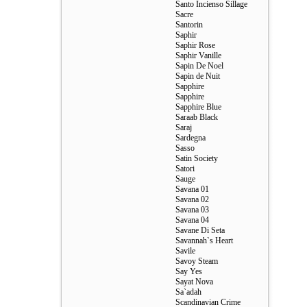
Santo Incienso Sillage
Sacre
Santorin
Saphir
Saphir Rose
Saphir Vanille
Sapin De Noel
Sapin de Nuit
Sapphire
Sapphire
Sapphire Blue
Saraab Black
Saraj
Sardegna
Sasso
Satin Society
Satori
Sauge
Savana 01
Savana 02
Savana 03
Savana 04
Savane Di Seta
Savannah`s Heart
Savile
Savoy Steam
Say Yes
Sayat Nova
Sa`adah
Scandinavian Crime