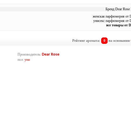
Бренд Dear Rose 
женская парфюмерия от D
унисекс парфюмерия от 
все товары от D
Рейтинг аромата:
0
на основании
Производитель:
Dear Rose
пол:
уни