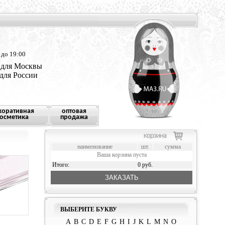
 до 19:00
 для Москвы
 для России
коративная
оптовая
осметика
продажа
наименование
шт.
сумма
Ваша корзина пуста
Итого:
0 руб.
ЗАКАЗАТЬ
ВЫБЕРИТЕ БУКВУ
A
B
C
D
E
F
G
H
I
J
K
L
M
N
O