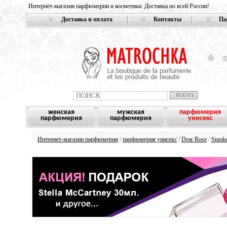
Интернет-магазин парфюмерии и косметики. Доставка по всей России!
Доставка и оплата
Контакты
Па
женская
мужская
парфюмерия
парфюмерия
парфюмерия
унисекс
Интернет-магазин парфюмерии
/
парфюмерия унисекс
/
Dear Rose
/
Smoke