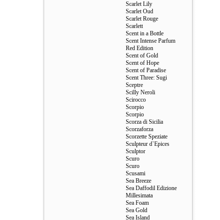
Scarlet Lily
Scarlet Oud
Scarlet Rouge
Scarlett
Scent in a Bottle
Scent Intense Parfum
Red Edition
Scent of Gold
Scent of Hope
Scent of Paradise
Scent Three: Sugi
Sceptre
Scilly Neroli
Scirocco
Scorpio
Scorpio
Scorza di Sicilia
Scorzaforza
Scorzette Speziate
Sculpteur d`Epices
Sculptor
Scuro
Scuro
Scusami
Sea Breeze
Sea Daffodil Edizione
Millesimata
Sea Foam
Sea Gold
Sea Island