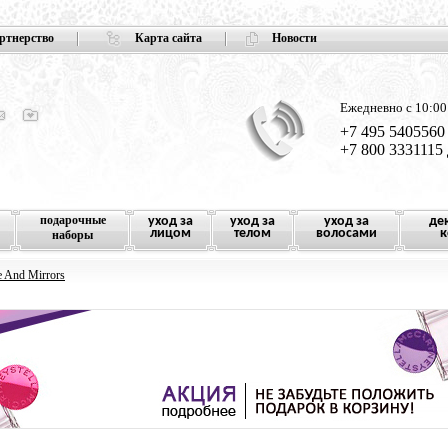
ртнерство
Карта сайта
Новости
Ежедневно с 10:00
+7 495 5405560
+7 800 3331115
подарочные
уход за
уход за
уход за
де
лицом
телом
волосами
к
наборы
 And Mirrors