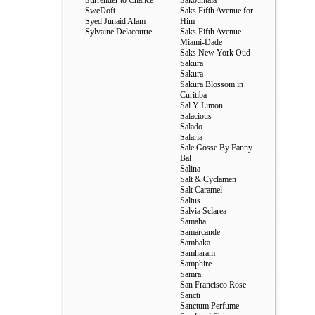
Surrender to Chance
Sakountala
SweDoft
Saks Fifth Avenue for
Syed Junaid Alam
Him
Sylvaine Delacourte
Saks Fifth Avenue
Miami-Dade
Saks New York Oud
Sakura
Sakura
Sakura Blossom in
Curitiba
Sal Y Limon
Salacious
Salado
Salaria
Sale Gosse By Fanny
Bal
Salina
Salt & Cyclamen
Salt Caramel
Saltus
Salvia Sclarea
Samaha
Samarcande
Sambaka
Samharam
Samphire
Samra
San Francisco Rose
Sancti
Sanctum Perfume