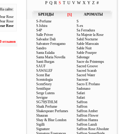
P
Q
R
S
T
U
V
W
X
Y
Z
#
На сайте:
БРЕНДЫ
[S]
АРОМАТЫ
ear Rose
Dear Rose
S-Perfume
S
ear Rose
S.Ishira
S-ex
S4P
Sa Ferradura
Salle Privee
Sa Majeste la Rose
Salvador Dali
Sabil Nocturne
0 отзывов
Salvatore Ferragamo
Sable Marocain
Sandro
Sable Nuit
Santa Eulalia
Sable Pourpre
Santa Maria Novella
Sabotage
Santi Burgas
Sacre du Printemps
SAUF
Sacred Groove
SAWALEF
Sacred Scarab
Scent Bar
Sacred Water
Scentologia
Sacreste
ScentStory
Sacro E Profano
Sentifique
Sadonaso
Serge Lutens
Safari
Sevigne
Safari
SG79|STHLM
Saffron
Shaik Perfume
Saffron
Shakespeare Perfumes
Saffron Amber
Shauran
Saffron Flower
Shay & Blue London
Saffron Hamra
Sigilli
Saffron Lazuli
Signature
Saffron Rose Absolute
Signature Fragrances
Saffron Superfluide