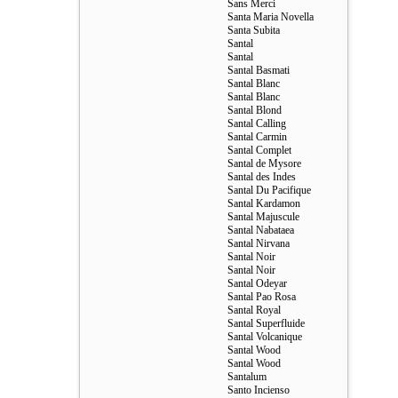
Sans Merci
Santa Maria Novella
Santa Subita
Santal
Santal
Santal Basmati
Santal Blanc
Santal Blanc
Santal Blond
Santal Calling
Santal Carmin
Santal Complet
Santal de Mysore
Santal des Indes
Santal Du Pacifique
Santal Kardamon
Santal Majuscule
Santal Nabataea
Santal Nirvana
Santal Noir
Santal Noir
Santal Odeyar
Santal Pao Rosa
Santal Royal
Santal Superfluide
Santal Volcanique
Santal Wood
Santal Wood
Santalum
Santo Incienso