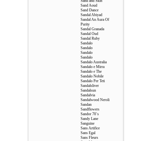
Sand and Skin
Sand Aoud
Sand Dance
Sandal Abiyad
Sandal An Aura Of
Purity
Sandal Granada
Sandal Oud
Sandal Ruby
Sandalo
Sandalo
Sandalo
Sandalo
Sandalo Australia
Sandalo e Mirra
Sandalo e The
Sandalo Nobile
Sandalo Per Teti
Sandalsliver
Sandalsun
Sandalvia
Sandalwood Neroli
Sandan
Sandflowers
Sandor 70`s
Sandy Lane
Sanguine
Sans Artifice
Sans Egal
Sans Fleurs