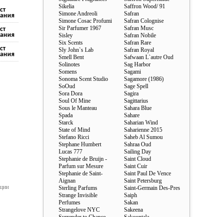
Sikelia
Saffron Wood/ 91
ст
Simone Andreoli
Safran
ания
Simone Cosac Profumi
Safran Colognise
Sir Parfumer 1967
Safran Musc
ст
ания
Sisley
Safran Nobile
Six Scents
Safran Rare
ст
Sly John`s Lab
Safran Royal
ания
Smell Bent
Safwaan L`autre Oud
Solinotes
Sag Harbor
Somens
Sagami
Sonoma Scent Studio
Sagamore (1986)
SoOud
Sage Spell
Sora Dora
Sagira
Soul Of Mine
Sagittarius
Sous le Manteau
Sahara Blue
Spada
Sahare
Starck
Saharian Wind
State of Mind
Saharienne 2015
Stefano Ricci
Saheb Al Sumou
Stephane Humbert
Sahraa Oud
Lucas 777
Sailing Day
Stephanie de Bruijn -
Saint Cloud
Parfum sur Mesure
Saint Cuir
Stephanie de Saint-
Saint Paul De Vence
Aignan
Saint Petersburg
ации
Sterling Parfums
Saint-Germain Des-Pres
Strange Invisible
Saiph
Perfumes
Sakan
Strangelove NYC
Sakeena