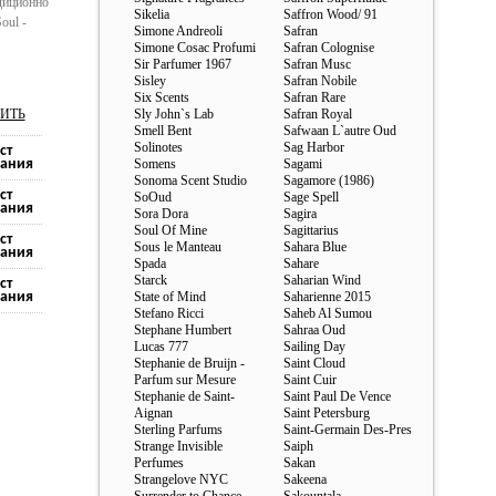
адиционно
Sikelia
Saffron Wood/ 91
oul -
Simone Andreoli
Safran
Simone Cosac Profumi
Safran Colognise
Sir Parfumer 1967
Safran Musc
Sisley
Safran Nobile
Six Scents
Safran Rare
ИТЬ
Sly John`s Lab
Safran Royal
Smell Bent
Safwaan L`autre Oud
Solinotes
Sag Harbor
ст
ания
Somens
Sagami
Sonoma Scent Studio
Sagamore (1986)
ст
SoOud
Sage Spell
ания
Sora Dora
Sagira
Soul Of Mine
Sagittarius
ст
Sous le Manteau
Sahara Blue
ания
Spada
Sahare
Starck
Saharian Wind
ст
ания
State of Mind
Saharienne 2015
Stefano Ricci
Saheb Al Sumou
Stephane Humbert
Sahraa Oud
Lucas 777
Sailing Day
Stephanie de Bruijn -
Saint Cloud
Parfum sur Mesure
Saint Cuir
Stephanie de Saint-
Saint Paul De Vence
Aignan
Saint Petersburg
Sterling Parfums
Saint-Germain Des-Pres
Strange Invisible
Saiph
Perfumes
Sakan
Strangelove NYC
Sakeena