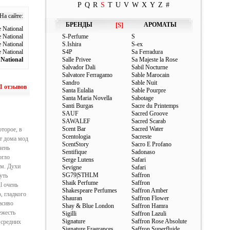
P
Q
R
S
T
U
V
W
X
Y
Z
#
На сайте:
БРЕНДЫ
[S]
АРОМАТЫ
 National
National
S-Perfume
S
 National
S.Ishira
S-ex
 National
S4P
Sa Ferradura
National
Salle Privee
Sa Majeste la Rose
Salvador Dali
Sabil Nocturne
Salvatore Ferragamo
Sable Marocain
Sandro
Sable Nuit
1 отзывов
Santa Eulalia
Sable Pourpre
Santa Maria Novella
Sabotage
Santi Burgas
Sacre du Printemps
SAUF
Sacred Groove
SAWALEF
Sacred Scarab
Scent Bar
Sacred Water
оторое, в
Scentologia
Sacreste
от дома мод
ScentStory
Sacro E Profano
чень
Sentifique
Sadonaso
огло
Serge Lutens
Safari
юм. Духи
Sevigne
Safari
SG79|STHLM
Saffron
уть
Shaik Perfume
Saffron
l очень
Shakespeare Perfumes
Saffron Amber
, гладкого
Shauran
Saffron Flower
асиво
Shay & Blue London
Saffron Hamra
ежесть
Sigilli
Saffron Lazuli
Signature
Saffron Rose Absolute
 средних
Signature Fragrances
Saffron Superfluide