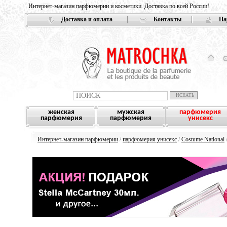
Интернет-магазин парфюмерии и косметики. Доставка по всей России!
Доставка и оплата
Контакты
Па
женская
мужская
парфюмерия
парфюмерия
парфюмерия
унисекс
Интернет-магазин парфюмерии
/
парфюмерия унисекс
/
Costume National