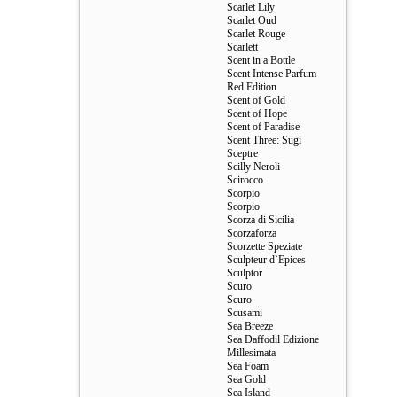
Scarlet Lily
Scarlet Oud
Scarlet Rouge
Scarlett
Scent in a Bottle
Scent Intense Parfum
Red Edition
Scent of Gold
Scent of Hope
Scent of Paradise
Scent Three: Sugi
Sceptre
Scilly Neroli
Scirocco
Scorpio
Scorpio
Scorza di Sicilia
Scorzaforza
Scorzette Speziate
Sculpteur d`Epices
Sculptor
Scuro
Scuro
Scusami
Sea Breeze
Sea Daffodil Edizione
Millesimata
Sea Foam
Sea Gold
Sea Island