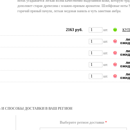
нотах угадывается легкая волна качественно выделанной кожи, которую тр
дополняет старая древесина с влажно-пряным ароматом. Шлейфовые ноты S
горячий пряный пачули, легкая медовая ваниль и чуть заметная амбра.
2163 руб.
шт.
КУП
ли
шт.
ожид
ли
шт.
ожид
ли
шт.
ожид
ли
шт.
ожид
 И СПОСОБЫ ДОСТАВКИ В ВАШ РЕГИОН
Выберите регион доставки
*