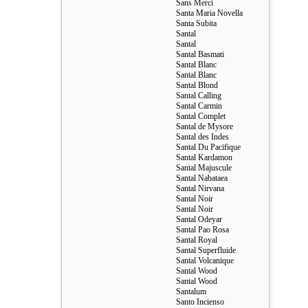
Sans Merci
Santa Maria Novella
Santa Subita
Santal
Santal
Santal Basmati
Santal Blanc
Santal Blanc
Santal Blond
Santal Calling
Santal Carmin
Santal Complet
Santal de Mysore
Santal des Indes
Santal Du Pacifique
Santal Kardamon
Santal Majuscule
Santal Nabataea
Santal Nirvana
Santal Noir
Santal Noir
Santal Odeyar
Santal Pao Rosa
Santal Royal
Santal Superfluide
Santal Volcanique
Santal Wood
Santal Wood
Santalum
Santo Incienso