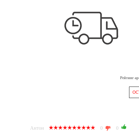
Рейтинг а
ОС
Антон
0
0