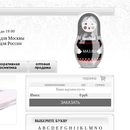
 до 19:00
 для Москвы
 для России
коративная
оптовая
осметика
продажа
наименование
шт.
сумма
Ваша корзина пуста
Итого:
0 руб.
ЗАКАЗАТЬ
ВЫБЕРИТЕ БУКВУ
A
B
C
D
E
F
G
H
I
J
K
L
M
N
O