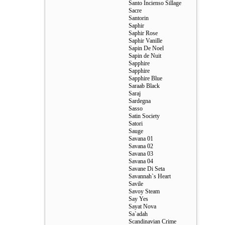
Santo Incienso Sillage
Sacre
Santorin
Saphir
Saphir Rose
Saphir Vanille
Sapin De Noel
Sapin de Nuit
Sapphire
Sapphire
Sapphire Blue
Saraab Black
Saraj
Sardegna
Sasso
Satin Society
Satori
Sauge
Savana 01
Savana 02
Savana 03
Savana 04
Savane Di Seta
Savannah`s Heart
Savile
Savoy Steam
Say Yes
Sayat Nova
Sa`adah
Scandinavian Crime