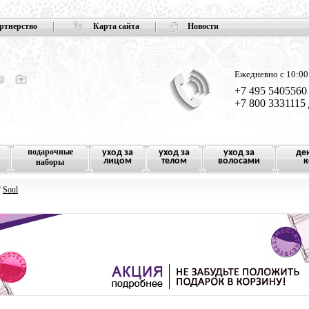
ртнерство
Карта сайта
Новости
Ежедневно с 10:00
+7 495 5405560
+7 800 3331115
подарочные
уход за
уход за
уход за
де
лицом
телом
волосами
к
наборы
/
Soul