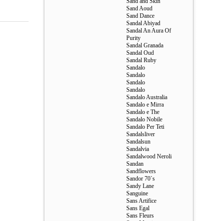
Sand and Skin
Sand Aoud
Sand Dance
Sandal Abiyad
Sandal An Aura Of
Purity
Sandal Granada
Sandal Oud
Sandal Ruby
Sandalo
Sandalo
Sandalo
Sandalo
Sandalo Australia
Sandalo e Mirra
Sandalo e The
Sandalo Nobile
Sandalo Per Teti
Sandalsliver
Sandalsun
Sandalvia
Sandalwood Neroli
Sandan
Sandflowers
Sandor 70`s
Sandy Lane
Sanguine
Sans Artifice
Sans Egal
Sans Fleurs