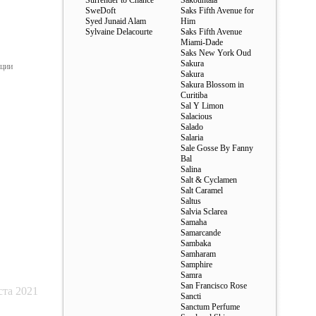
Surrender to Chance
Sakountala
SweDoft
Saks Fifth Avenue for
Syed Junaid Alam
Him
Sylvaine Delacourte
Saks Fifth Avenue
Miami-Dade
Saks New York Oud
Sakura
ации
Sakura
Sakura Blossom in
Curitiba
Sal Y Limon
Salacious
Salado
Salaria
Sale Gosse By Fanny
Bal
Salina
Salt & Cyclamen
Salt Caramel
Saltus
Salvia Sclarea
Samaha
Samarcande
Sambaka
Samharam
Samphire
Samra
San Francisco Rose
ста 2021
Sancti
Sanctum Perfume