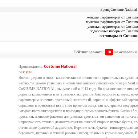
Бренд Costume National 
женская парфюмерия от Costume
мужская парфюмерия от Costume 
унисекс парфюмерия от Costume
подарочные наборы от Costume
все товары от Costume 
Рейтинг аромата:
10
на основании
Производитель:
Costume National
пол:
уни
Восток, дерево и кожа - классические сочетание нот в ориентальных духах, к
частности, можно услышать в новой итальянской унисекс-композиции Soul 
CoSTUME NATIONAL, выпущенной в 2015 году. Во флаконе живет микс о
дорогих компонентов и натуральных экстрактов, благородство которых пом
парфюмерам получить эротичный, элегантный, горячий и эффектный парф
окрашены в оранжевый цвет: этим приемом создатели постарались подчеркн
натуральность ингредиентов и природную гармоничность букета. Флакон Sou
прост, как и многие флаконы для унисекс-ароматов: он выполнен из толстого
и прозрачного стекла и демонстрирует на лицевой стороне черные буквы, кр
оттеняемые оранжевой жидкостью. Верхние ноты букета - тонизирующая св
бергамота, игривый и теплый розовый перец, пряный и горький кардамон. В