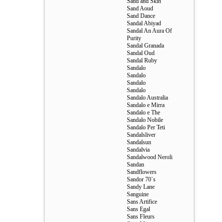
Sand and Skin
Sand Aoud
Sand Dance
Sandal Abiyad
Sandal An Aura Of
Purity
Sandal Granada
Sandal Oud
Sandal Ruby
Sandalo
Sandalo
Sandalo
Sandalo
Sandalo Australia
Sandalo e Mirra
Sandalo e The
Sandalo Nobile
Sandalo Per Teti
Sandalsliver
Sandalsun
Sandalvia
Sandalwood Neroli
Sandan
Sandflowers
Sandor 70`s
Sandy Lane
Sanguine
Sans Artifice
Sans Egal
Sans Fleurs