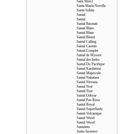
Sans Merci
Santa Maria Novella
Santa Subita
Santal
Santal
Santal Basmati
Santal Blanc
Santal Blanc
Santal Blond
Santal Calling
Santal Carmin
Santal Complet
Santal de Mysore
Santal des Indes
Santal Du Pacifique
Santal Kardamon
Santal Majuscule
Santal Nabataea
Santal Nirvana
Santal Noir
Santal Noir
Santal Odeyar
Santal Pao Rosa
Santal Royal
Santal Superfluide
Santal Volcanique
Santal Wood
Santal Wood
Santalum
Santo Incienso