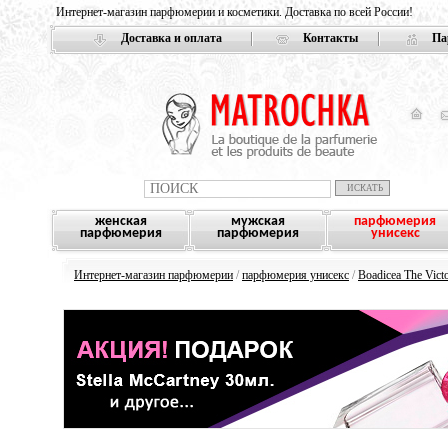
Интернет-магазин парфюмерии и косметики. Доставка по всей России!
Доставка и оплата
Контакты
Па
женская
мужская
парфюмерия
парфюмерия
парфюмерия
унисекс
Интернет-магазин парфюмерии
/
парфюмерия унисекс
/
Boadicea The Vict