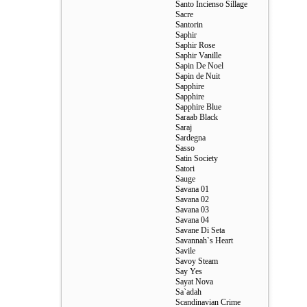
Santo Incienso Sillage
Sacre
Santorin
Saphir
Saphir Rose
Saphir Vanille
Sapin De Noel
Sapin de Nuit
Sapphire
Sapphire
Sapphire Blue
Saraab Black
Saraj
Sardegna
Sasso
Satin Society
Satori
Sauge
Savana 01
Savana 02
Savana 03
Savana 04
Savane Di Seta
Savannah`s Heart
Savile
Savoy Steam
Say Yes
Sayat Nova
Sa`adah
Scandinavian Crime