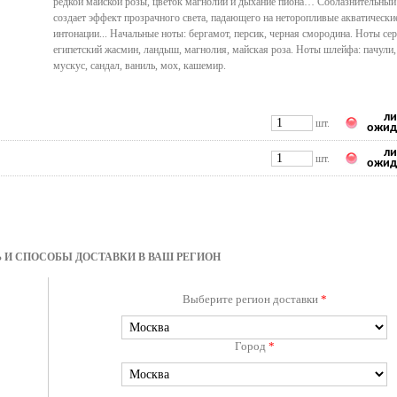
редкой майской розы, цветок магнолии и дыхание пиона… Соблазнительный
создает эффект прозрачного света, падающего на неторопливые акватически
интонации... Начальные ноты: бергамот, персик, черная смородина. Ноты сер
египетский жасмин, ландыш, магнолия, майская роза. Ноты шлейфа: пачули,
мускус, сандал, ваниль, мох, кашемир.
ли
шт.
ожид
ли
шт.
ожид
 И СПОСОБЫ ДОСТАВКИ В ВАШ РЕГИОН
Выберите регион доставки
*
Город
*