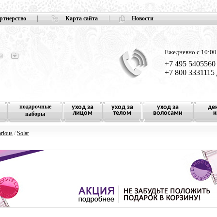
ртнерство
Карта сайта
Новости
Ежедневно с 10:00
+7 495 5405560
+7 800 3331115
подарочные
уход за
уход за
уход за
де
лицом
телом
волосами
к
наборы
orious
/
Solar