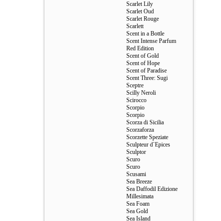
Scarlet Lily
Scarlet Oud
Scarlet Rouge
Scarlett
Scent in a Bottle
Scent Intense Parfum
Red Edition
Scent of Gold
Scent of Hope
Scent of Paradise
Scent Three: Sugi
Sceptre
Scilly Neroli
Scirocco
Scorpio
Scorpio
Scorza di Sicilia
Scorzaforza
Scorzette Speziate
Sculpteur d`Epices
Sculptor
Scuro
Scuro
Scusami
Sea Breeze
Sea Daffodil Edizione
Millesimata
Sea Foam
Sea Gold
Sea Island