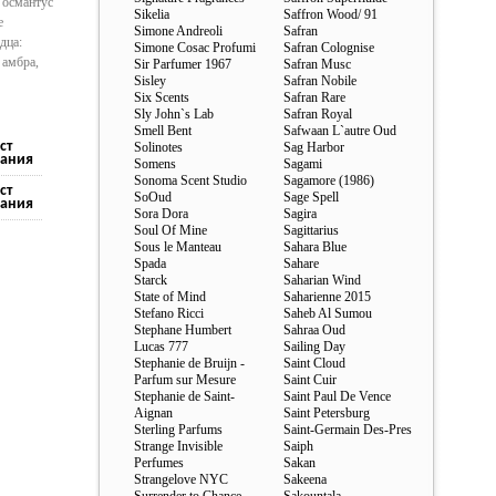
 османтус
Sikelia
Saffron Wood/ 91
е
Simone Andreoli
Safran
дца:
Simone Cosac Profumi
Safran Colognise
 амбра,
Sir Parfumer 1967
Safran Musc
Sisley
Safran Nobile
Six Scents
Safran Rare
Sly John`s Lab
Safran Royal
Smell Bent
Safwaan L`autre Oud
ст
Solinotes
Sag Harbor
ания
Somens
Sagami
Sonoma Scent Studio
Sagamore (1986)
ст
SoOud
Sage Spell
ания
Sora Dora
Sagira
Soul Of Mine
Sagittarius
Sous le Manteau
Sahara Blue
Spada
Sahare
Starck
Saharian Wind
State of Mind
Saharienne 2015
Stefano Ricci
Saheb Al Sumou
Stephane Humbert
Sahraa Oud
Lucas 777
Sailing Day
Stephanie de Bruijn -
Saint Cloud
Parfum sur Mesure
Saint Cuir
Stephanie de Saint-
Saint Paul De Vence
Aignan
Saint Petersburg
Sterling Parfums
Saint-Germain Des-Pres
Strange Invisible
Saiph
Perfumes
Sakan
Strangelove NYC
Sakeena