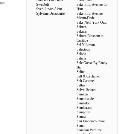
Surrender to Chance
Sakountala
ации
SweDoft
Saks Fifth Avenue for
Syed Junaid Alam
Him
Sylvaine Delacourte
Saks Fifth Avenue
Miami-Dade
Saks New York Oud
Sakura
Sakura
Sakura Blossom in
Curitiba
Sal Y Limon
Salacious
Salado
Salaria
Sale Gosse By Fanny
Bal
Salina
Salt & Cyclamen
Salt Caramel
Saltus
Salvia Sclarea
Samaha
Samarcande
Sambaka
Samharam
Samphire
Samra
San Francisco Rose
Sancti
Sanctum Perfume