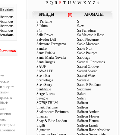
P
Q
R
S
T
U
V
W
X
Y
Z
#
На сайте:
БРЕНДЫ
[S]
АРОМАТЫ
ictorious
ictorious
S-Perfume
S
ictorious
S.Ishira
S-ex
ictorious
S4P
Sa Ferradura
ictorious
Salle Privee
Sa Majeste la Rose
Salvador Dali
Sabil Nocturne
Salvatore Ferragamo
Sable Marocain
Sandro
Sable Nuit
0 отзывов
Santa Eulalia
Sable Pourpre
Santa Maria Novella
Sabotage
Santi Burgas
Sacre du Printemps
SAUF
Sacred Groove
SAWALEF
Sacred Scarab
Scent Bar
Sacred Water
ают
Scentologia
Sacreste
усских
ScentStory
Sacro E Profano
 и рисуют
Sentifique
Sadonaso
тьмой,
Serge Lutens
Safari
приказ к
Sevigne
Safari
SG79|STHLM
Saffron
Black
Shaik Perfume
Saffron
омат
Shakespeare Perfumes
Saffron Amber
олнения.
Shauran
Saffron Flower
чных
Shay & Blue London
Saffron Hamra
еносящими
Sigilli
Saffron Lazuli
Signature
Saffron Rose Absolute
н, немного
Signature Fragrances
Saffron Superfluide