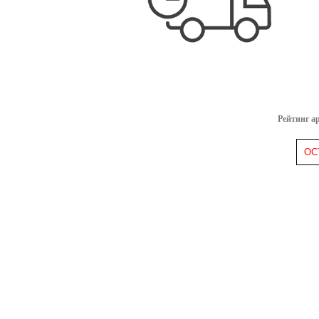
Рейтинг а
ОС