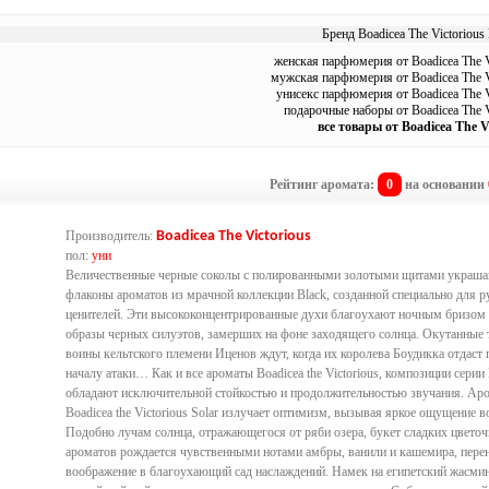
Бренд Boadicea The Victorious 
женская парфюмерия от Boadicea The V
мужская парфюмерия от Boadicea The V
унисекс парфюмерия от Boadicea The V
подарочные наборы от Boadicea The V
все товары от Boadicea The V
Рейтинг аромата:
0
на основании
Производитель:
Boadicea The Victorious
пол:
уни
Величественные черные соколы с полированными золотыми щитами украш
флаконы ароматов из мрачной коллекции Black, созданной специально для р
ценителей. Эти высококонцентрированные духи благоухают ночным бризом
образы черных силуэтов, замерших на фоне заходящего солнца. Окутанные 
воины кельтского племени Иценов ждут, когда их королева Боудикка отдаст 
началу атаки… Как и все ароматы Boadicea the Victorious, композиции серии 
обладают исключительной стойкостью и продолжительностью звучания. Ар
Boadicea the Victorious Solar излучает оптимизм, вызывая яркое ощущение в
Подобно лучам солнца, отражающегося от ряби озера, букет сладких цвето
ароматов рождается чувственными нотами амбры, ванили и кашемира, пер
воображение в благоухающий сад наслаждений. Намек на египетский жасми