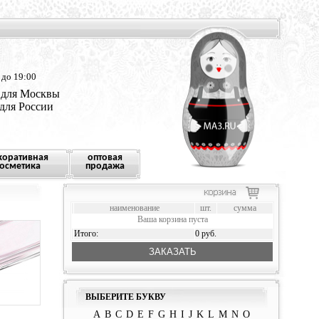
 до 19:00
 для Москвы
 для России
коративная
оптовая
осметика
продажа
наименование
шт.
сумма
Ваша корзина пуста
Итого:
0 руб.
ЗАКАЗАТЬ
ВЫБЕРИТЕ БУКВУ
A
B
C
D
E
F
G
H
I
J
K
L
M
N
O