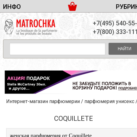
ИНФО
РУБРИ
ЖЕНСКАЯ ПАРФЮМЕРИЯ
ДОСТАВКА И ОПЛАТА
+7(495) 540-55
МУЖСКАЯ ПАРФЮМЕРИЯ
НОВОСТИ
+7(800) 333-11
ПАРТНЕРСТВО
УНИСЕКС ПАРФЮМЕРИЯ
ОПТ ОТ 10 ЕДИНИЦ
НАЙТИ
ПОДАРОЧНЫЕ НАБОРЫ
КОНТАКТЫ
ЖЕНСКИЕ НАБОРЫ
МУЖСКИЕ НАБОРЫ
УНИСЕКС НАБОРЫ
УХОД ЗА ЛИЦОМ
УХОД ЗА ТЕЛОМ
Интернет-магазин парфюмерии
/
парфюмерия унисекс
УХОД ЗА ВОЛОСАМИ
ДЕКОРАТИВНАЯ КОСМЕТИКА
COQUILLETE
женская парфюмерия от Coquillete