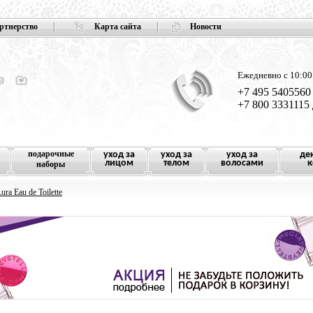
ртнерство
Карта сайта
Новости
Ежедневно с 10:00
+7 495 5405560
+7 800 3331115
подарочные
уход за
уход за
уход за
де
лицом
телом
волосами
к
наборы
ura Eau de Toilette