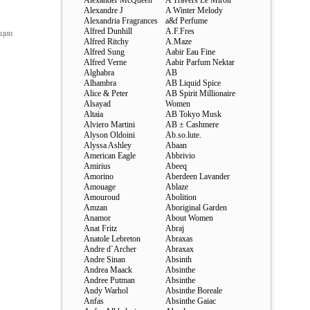
Alexander McQueen
A Travers Le Miroir
Alexandre J
A Winter Melody
Alexandria Fragrances
a&f Perfume
Alfred Dunhill
A.F.Fres
ации
Alfred Ritchy
A.Maze
Alfred Sung
Aabir Eau Fine
Alfred Verne
Aabir Parfum Nektar
Alghabra
AB
Alhambra
AB Liquid Spice
Alice & Peter
AB Spirit Millionaire
Alsayad
Women
Altaia
AB Tokyo Musk
Alviero Martini
AB ± Cashmere
Alyson Oldoini
Ab.so.lute.
Alyssa Ashley
Abaan
American Eagle
Abbrivio
Amirius
Abeeq
Amorino
Aberdeen Lavander
Amouage
Ablaze
Amouroud
Abolition
Amzan
Aboriginal Garden
Anamor
About Women
Anat Fritz
Abraj
Anatole Lebreton
Abraxas
Andre d`Archer
Abraxax
Andre Sinan
Absinth
Andrea Maack
Absinthe
Andree Putman
Absinthe
Andy Warhol
Absinthe Boreale
Anfas
Absinthe Gaiac