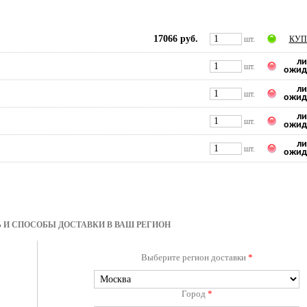
17066 руб.
шт.
КУП
ли
шт.
ожид
ли
шт.
ожид
ли
шт.
ожид
ли
шт.
ожид
 И СПОСОБЫ ДОСТАВКИ В ВАШ РЕГИОН
Выберите регион доставки
*
Город
*