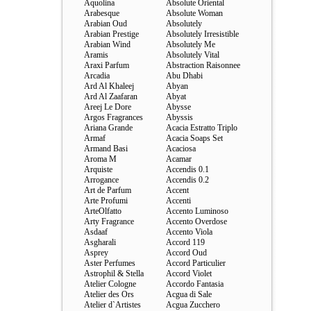
Aquolina
Absolute Oriental
Arabesque
Absolute Woman
Arabian Oud
Absolutely
Arabian Prestige
Absolutely Irresistible
Arabian Wind
Absolutely Me
Aramis
Absolutely Vital
Araxi Parfum
Abstraction Raisonnee
Arcadia
Abu Dhabi
Ard Al Khaleej
Abyan
Ard Al Zaafaran
Abyat
Areej Le Dore
Abysse
Argos Fragrances
Abyssis
Ariana Grande
Acacia Estratto Triplo
Armaf
Acacia Soaps Set
Armand Basi
Acaciosa
Aroma M
Acamar
Arquiste
Accendis 0.1
Arrogance
Accendis 0.2
Art de Parfum
Accent
Arte Profumi
Accenti
ArteOlfatto
Accento Luminoso
Arty Fragrance
Accento Overdose
Asdaaf
Accento Viola
Asgharali
Accord 119
Asprey
Accord Oud
Aster Perfumes
Accord Particulier
Astrophil & Stella
Accord Violet
Atelier Cologne
Accordo Fantasia
Atelier des Ors
Acgua di Sale
Atelier d`Artistes
Acgua Zucchero