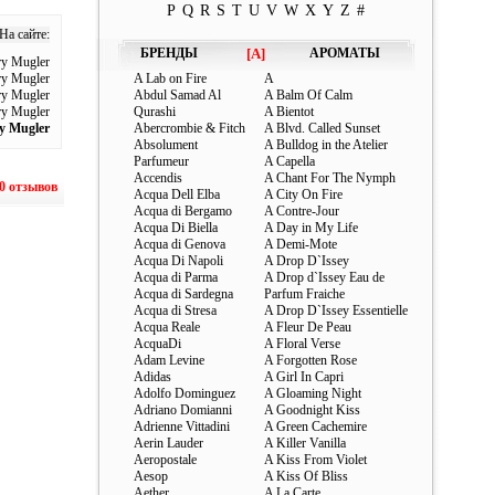
P
Q
R
S
T
U
V
W
X
Y
Z
#
На сайте:
БРЕНДЫ
[A]
АРОМАТЫ
ry Mugler
ry Mugler
A Lab on Fire
A
ry Mugler
Abdul Samad Al
A Balm Of Calm
ry Mugler
Qurashi
A Bientot
ry Mugler
Abercrombie & Fitch
A Blvd. Called Sunset
Absolument
A Bulldog in the Atelier
Parfumeur
A Capella
Accendis
A Chant For The Nymph
0 отзывов
Acqua Dell Elba
A City On Fire
Acqua di Bergamo
A Contre-Jour
Acqua Di Biella
A Day in My Life
Acqua di Genova
A Demi-Mote
Acqua Di Napoli
A Drop D`Issey
Acqua di Parma
A Drop d`Issey Eau de
Acqua di Sardegna
Parfum Fraiche
Acqua di Stresa
A Drop D`Issey Essentielle
Acqua Reale
A Fleur De Peau
AcquaDi
A Floral Verse
Adam Levine
A Forgotten Rose
Adidas
A Girl In Capri
Adolfo Dominguez
A Gloaming Night
Adriano Domianni
A Goodnight Kiss
Adrienne Vittadini
A Green Cachemire
Aerin Lauder
A Killer Vanilla
Aeropostale
A Kiss From Violet
Aesop
A Kiss Of Bliss
Aether
A La Carte