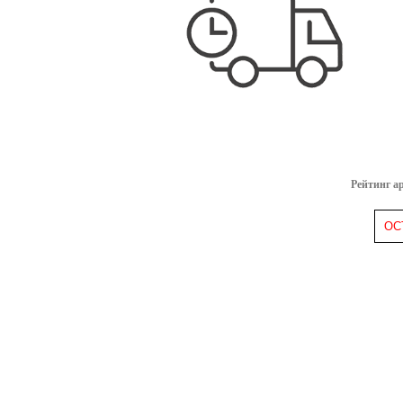
Рейтинг а
ОС