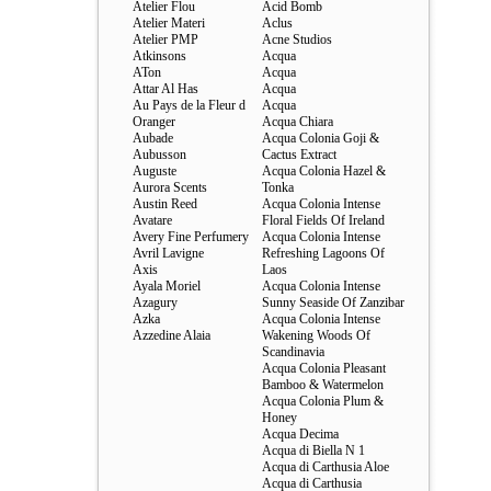
Atelier Flou
Acid Bomb
Atelier Materi
Aclus
Atelier PMP
Acne Studios
Atkinsons
Acqua
ATon
Acqua
Attar Al Has
Acqua
Au Pays de la Fleur d
Acqua
Oranger
Acqua Chiara
Aubade
Acqua Colonia Goji &
Aubusson
Cactus Extract
Auguste
Acqua Colonia Hazel &
Aurora Scents
Tonka
Austin Reed
Acqua Colonia Intense
Avatare
Floral Fields Of Ireland
Avery Fine Perfumery
Acqua Colonia Intense
Avril Lavigne
Refreshing Lagoons Of
Axis
Laos
Ayala Moriel
Acqua Colonia Intense
Azagury
Sunny Seaside Of Zanzibar
Azka
Acqua Colonia Intense
Azzedine Alaia
Wakening Woods Of
Scandinavia
Acqua Colonia Pleasant
Bamboo & Watermelon
Acqua Colonia Plum &
Honey
Acqua Decima
Acqua di Biella N 1
Acqua di Carthusia Aloe
Acqua di Carthusia