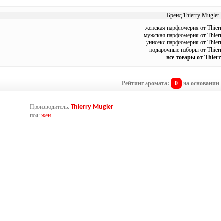
Бренд Thierry Mugler 
женская парфюмерия от Thier
мужская парфюмерия от Thier
унисекс парфюмерия от Thier
подарочные наборы от Thier
все товары от Thier
Рейтинг аромата:
0
на основании
Производитель:
Thierry Mugler
пол:
жен