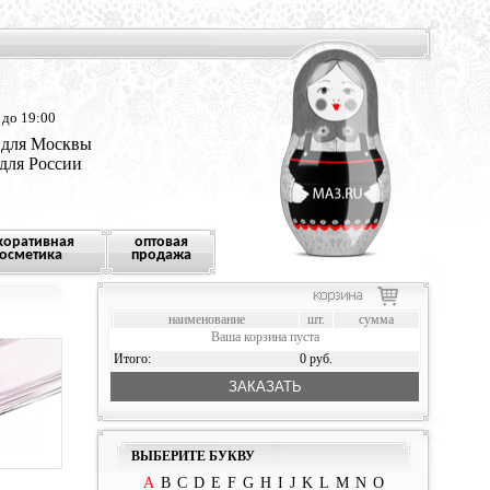
 до 19:00
 для Москвы
 для России
коративная
оптовая
осметика
продажа
наименование
шт.
сумма
Ваша корзина пуста
Итого:
0 руб.
ЗАКАЗАТЬ
ВЫБЕРИТЕ БУКВУ
A
B
C
D
E
F
G
H
I
J
K
L
M
N
O