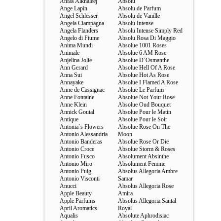
Anfas Alkhaleej
Absolu
Ange Lapin
Absolu de Parfum
Angel Schlesser
Absolu de Vanille
Angela Ciampagna
Absolu Intense
Angela Flanders
Absolu Intense Simply Red
Angelo di Fiume
Absolu Rosa Di Maggio
Anima Mundi
Absolue 1001 Roses
Animale
Absolue 6 AM Rose
Anjelina Jolie
Absolue D`Osmanthe
Ann Gerard
Absolue Hell Of A Rose
Anna Sui
Absolue Hot As Rose
Annayake
Absolue I Flamed A Rose
Anne de Cassignac
Absolue Le Parfum
Anne Fontaine
Absolue Not Your Rose
Anne Klein
Absolue Oud Bouquet
Annick Goutal
Absolue Pour le Matin
Antique
Absolue Pour le Soir
Antonia`s Flowers
Absolue Rose On The
Antonio Alessandria
Moon
Antonio Banderas
Absolue Rose Or Die
Antonio Croce
Absolue Storm & Roses
Antonio Fusco
Absolument Absinthe
Antonio Miro
Absolument Femme
Antonio Puig
Absolus Allegoria Ambre
Antonio Visconti
Samar
Anucci
Absolus Allegoria Rose
Apple Beauty
Amira
Apple Parfums
Absolus Allegoria Santal
April Aromatics
Royal
Aqualis
Absolute Aphrodisiac