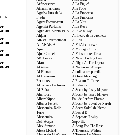
Affinessence
A La Figue!
Afnan Perfumes
A la Folie
Agatha Ruiz de la
A La Francaise
ИТЬ
Prada
A La Francaise
Agent Provocateur
A La Nuit
Agonist Parfums
A La Rose
ст
ания
Agua de Colonia 1916
A Lilac a Day
Ahjaar
A l`heure de la cueillette
ст
Air-Val International
A l`Iris
ания
AJ ARABIA
A Mi Aire Loewe
Ajmal
A Midnight Stroll
ст
Ajne Carmel
A Midsummer Dream
ания
AK France
A Never Ending Love
Akro
A Night At The Opera
ст
ания
Al Attaar
A Nocturnal Whisper
Al Hamatt
A nulle autre pareille
Al Haramain
A Quiet Morning
Perfumes
A Reason To Love
Al Jazeera Perfumes
A Rebours
Al-Rehab
A Scent by Issey Miyake
Alan Bray
A Scent by Issey Miyake
Albert Nipon
Eau de Parfum Florale
Alberta Ferretti
A Scent by Soleil de Neroli
Alessandro Della
A Scent Soleil de Neroli
Torre
A Secret B
Alessandro
A Separate Reality
Dell`Acqua
Soporific
Alex Simone
A Song For The Rose
Alexa Lixfeld
A Thousand Wishes