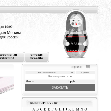
 до 19:00
 для Москвы
 для России
коративная
оптовая
осметика
продажа
наименование
шт.
сумма
Ваша корзина пуста
Итого:
0 руб.
ЗАКАЗАТЬ
ВЫБЕРИТЕ БУКВУ
A
B
C
D
E
F
G
H
I
J
K
L
M
N
O