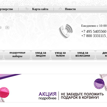
ртнерство
Карта сайта
Новости
Ежедневно с 10:00
+7 495 5405560
+7 800 3331115
подарочные
уход за
уход за
уход за
де
лицом
телом
волосами
к
наборы