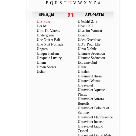
P
Q
R
S
T
U
V
W
X
Y
Z
#
БРЕНДЫ
[U]
АРОМАТЫ
U.S.Polo
U4eahh! 2.43
Uer Mi
Ubar 1992
Ulric De Varens
Ubar for Woman
Undergreen
Udaipur
Une Nuit A Bali
Uden Overdose
Une Nuit Nomade
UDV Pour Elle
Ungaro
Ulivo Nobile
Unique Parfum
Ultimate Seduction
Unique`e Luxury
Ultimate Seduction
Unum
Extreme Oud
Urban Scents
Ultrae
Usher
Ultrahot
Ultramar Artisan
Ultrared Woman
Ultraviolet
Ultraviolet Aquatic
Plastic
Ultraviolet Aurora
Borealis
Ultraviolet Colours of
Summer
Ultraviolet Fluoressence
Ultraviolet Intense
Ultraviolet Liquid
Crystal
Ultraviolet Liquid Metal