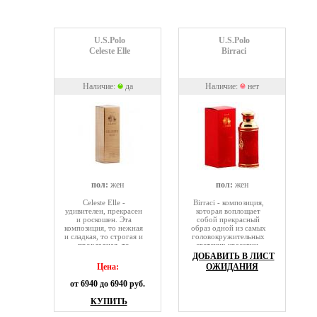
U.S.Polo
U.S.Polo
Celeste Elle
Birraci
Наличие:
да
Наличие:
нет
пол:
жен
пол:
жен
Celeste Elle -
Birraci - композиция,
удивителен, прекрасен
которая воплощает
и роскошен. Эта
собой прекрасный
композиция, то нежная
образ одной из самых
и сладкая, то строгая и
головокружительных
прохладная, то
светских красавиц,
страстная и загадочная
которую всегда
ДОБАВИТЬ В ЛИСТ
— она раскрывается
несложно узнать, по ее
Цена:
ОЖИДАНИЯ
самыми неожиданными
изящным, изысканным
нотами и оттенками, но
манерам одеваться,
от 6940 до 6940 руб.
при всем этом никогда
говорить и вести себя.
не изменяет себе.
Роскошное модное
КУПИТЬ
шелковое платье,
ажурные тонкие