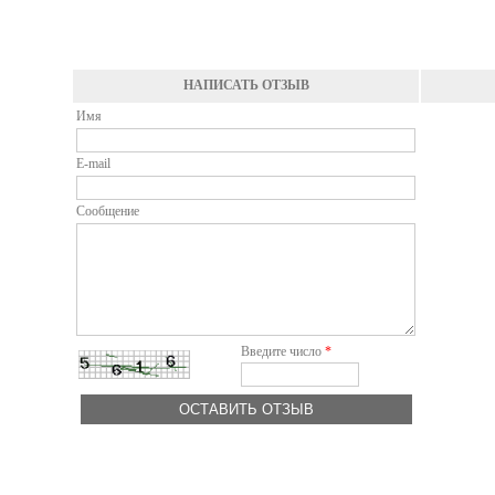
перчатки и
непременный и
обязательный
показатель вкуса и
безупречного стиля -
маленькая волнующая и
НАПИСАТЬ ОТЗЫВ
изящная шляпка.
Имя
E-mail
Сообщение
Введите число
*
ОСТАВИТЬ ОТЗЫВ