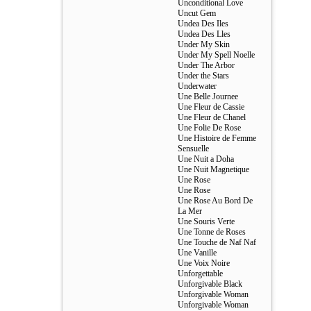
Unconditional Love
Uncut Gem
Undea Des Iles
Undea Des Lles
Under My Skin
Under My Spell Noelle
Under The Arbor
Under the Stars
Underwater
Une Belle Journee
Une Fleur de Cassie
Une Fleur de Chanel
Une Folie De Rose
Une Histoire de Femme
Sensuelle
Une Nuit a Doha
Une Nuit Magnetique
Une Rose
Une Rose
Une Rose Au Bord De
La Mer
Une Souris Verte
Une Tonne de Roses
Une Touche de Naf Naf
Une Vanille
Une Voix Noire
Unforgettable
Unforgivable Black
Unforgivable Woman
Unforgivable Woman