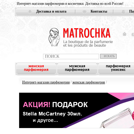
Интернет-магазин парфюмерии и косметики. Доставка по всей России!
Доставка и оплата
Контакты
Па
женская
мужская
парфюмерия
парфюмерия
парфюмерия
унисекс
Интернет-магазин парфюмерии
/
женская парфюмерия
/