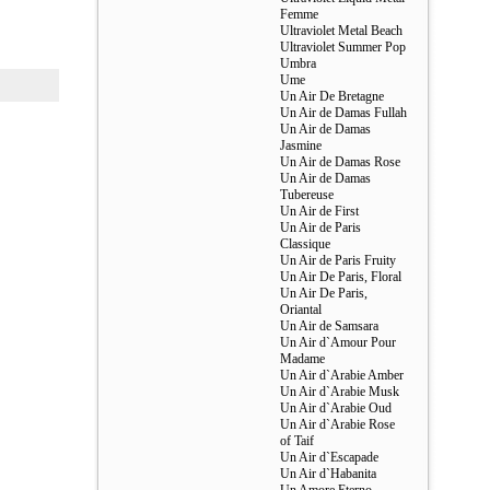
Femme
Ultraviolet Metal Beach
Ultraviolet Summer Pop
Umbra
Ume
Un Air De Bretagne
Un Air de Damas Fullah
Un Air de Damas
Jasmine
Un Air de Damas Rose
Un Air de Damas
Tubereuse
Un Air de First
Un Air de Paris
Classique
Un Air de Paris Fruity
Un Air De Paris, Floral
Un Air De Paris,
Oriantal
Un Air de Samsara
Un Air d`Amour Pour
Madame
Un Air d`Arabie Amber
Un Air d`Arabie Musk
Un Air d`Arabie Oud
Un Air d`Arabie Rose
of Taif
Un Air d`Escapade
Un Air d`Habanita