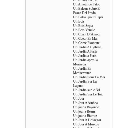
Un Amore Eterno
Un Amour de Patou
Un Balcon Sobre El
Paseo Del Prado
Un Bateau pour Capri
Un Bois
Un Bois Sepia
Un Bois Vanille
Un Chant D`Amour
Un Coeur En Mai
Un Crime Exotique
Un Jardin A Cythere
Un Jardin A Paris
Un Jardin a Paris
Un Jardin apres la
Mousson
Un Jardin En
Mediterranee
Un Jardin Sous La Mer
Un Jardin Sur La
Lagune
Un Jardin sur le Nil
Un Jardin Sur Le Toit
Un Jour
Un Jour A Ainhoa
Un jour a Bayonne
Un jour a Bearn
Un jour a Biarritz
Un Jour A Hossegor
Un Jour A Moscou