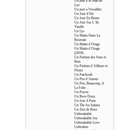
Un jour a St Jean de
Luz
Un jour a Versailles
Un Jour d`Ete
Un Jour En Bearn
Un Jour Sur L`Ile
Vanille
Un Lys
Un Matin Dans La
Roseraie
Un Matin d`Orage
Un Matin d`Orage
(2018)
Un Parfum des Sens et
Bois
Un Parfum d`Ailleurs et
Fleurs
Un Patchouli
Un Peu d`Amour
Un Peu, Beaucoup, A
La Folie…
Un Poivre
Un Reve Doux
Un Soir A Paris
Un The Au Sahara
Un Zest de Rose
Unbreakable
Unbreakable Joy
Unbreakable Love
Unbroken