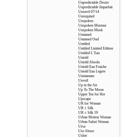
Unpredictable Desire
Unpredictable Imparfait
Unravel 07/14
Unrequited
Unspoken
Unspoken Murmur
Unspoken Musk
Untamed
Untamed Oud
Untitled
Untitled Limited Edition
Untitled L`Eau
Untold
Untold Absolu
Untold Eau Fraiche
Untold Eau Legere
Unutamam
Unveil
Up in the Air
Up To The Moon
Upper Ten for Her
Upscape
UR for Woman
UR ± Silk
UR ± Silk 19
Urban Motion Woman
Urban Safari Woman
Ursa
Use Abuse
Usher