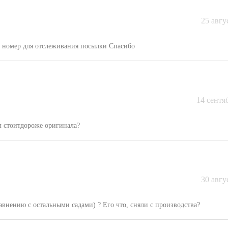
25 авгу
к номер для отслеживания посылки Спасибо
14 сентя
мл стоитдороже оригинала?
30 авгу
авнению с остальными садами) ? Его что, сняли с производства?