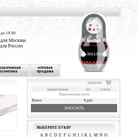
 до 19:00
 для Москвы
 для России
коративная
оптовая
осметика
продажа
наименование
шт.
сумма
Ваша корзина пуста
Итого:
0 руб.
ЗАКАЗАТЬ
ВЫБЕРИТЕ БУКВУ
A
B
C
D
E
F
G
H
I
J
K
L
M
N
O