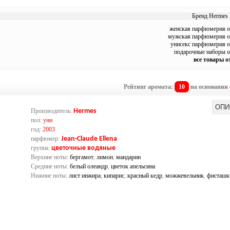
Бренд Hermes 
женская парфюмерия о
мужская парфюмерия о
унисекс парфюмерия о
подарочные наборы о
все товары о
Рейтинг аромата:
10
на основании
ОПИ
Производитель:
Hermes
пол:
уни
год:
2003
парфюмер:
Jean-Claude Ellena
группа:
цветочные водяные
Верхние ноты:
бергамот
,
лимон
,
мандарин
Средние ноты:
белый олеандр
,
цветок апельсина
Нижние ноты:
лист инжира
,
кипарис
,
красный кедр
,
можжевельник
,
фисташк