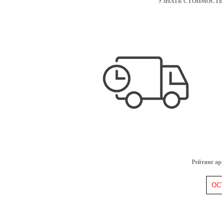
УЗНАТЬ СТОИМОСТЬ
туалетная вода 15 мл.
код: 7309
гель д/душа 200 мл.
код: 22757
лосьон д/тела 200 мл.
код: 46216
туалетная вода 50 мл.
код: 7306
туалетная вода 100 мл. (некондиция)
код: 21863
инфо
туалетная вода 50 мл. (некондиция)
код: 25176
инфо
д/тела лосьон тестер 200 мл.
код: 40115
инфо
туалетная вода тестер 50 мл.
код: 7308
инфо
Рейтинг а
ОС