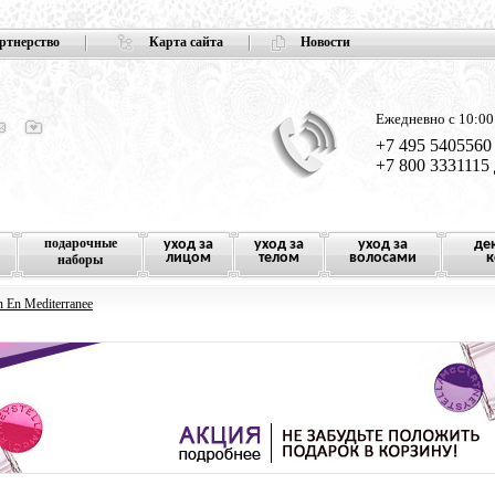
ртнерство
Карта сайта
Новости
Ежедневно с 10:00
+7 495 5405560
+7 800 3331115
подарочные
уход за
уход за
уход за
де
лицом
телом
волосами
к
наборы
n En Mediterranee