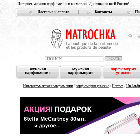
Интернет-магазин парфюмерии и косметики. Доставка по всей России!
Доставка и оплата
Контакты
Па
женская
мужская
парфюмерия
парфюмерия
парфюмерия
унисекс
Интернет-магазин парфюмерии
/
парфюмерия унисекс
/
Hermes
/
Un Jardi