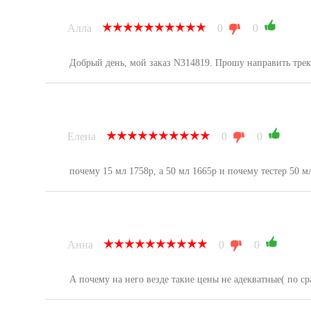
Алла
0
0
Добрый день, мой заказ N314819. Прошу направить тре
Елена
0
0
почему 15 мл 1758р, а 50 мл 1665р и почему тестер 50 
Анна
0
0
А почему на него везде такие цены не адекватные( по ср