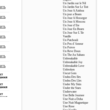
Un Jardin sur le Nil
Un Jardin Sur Le Toit
ИТЬ
Un Jour A Ainhoa
Un jour a Bearn
ИТЬ
Un Jour A Hossegor
Un Jour A Moscou
Un Jour d`Ete
ИТЬ
Un Jour En Bearn
Un Jour Sur L`Ile
Vanille
ИТЬ
Un Patchouli
Un Peu d`Amour
ИТЬ
Un Poivre
Un Reve Doux
Un The Au Sahara
ИТЬ
Unbreakable
Unbreakable Joy
Unbreakable Love
ИТЬ
Unbroken
Uncut Gem
ст
Undea Des Iles
ания
Undea Des Lles
ст
Under My Skin
ания
Under the Stars
Underwater
ст
Une Belle Journee
ания
Une Nuit a Doha
Une Nuit Magnetique
ст
Une Rose
ания