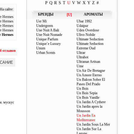
P
Q
R
S
T
U
V
W
X
Y
Z
#
На сайте:
БРЕНДЫ
[U]
АРОМАТЫ
т Hermes
т Hermes
Uer Mi
Ubar 1992
т Hermes
Undergreen
Udaipur
т Hermes
Une Nuit A Bali
Uden Overdose
т Hermes
Une Nuit Nomade
Ulivo Nobile
Unique Parfum
Ultimate Seduction
Unique`e Luxury
Ultimate Seduction
Unum
Extreme Oud
4 отзывов
Urban Scents
Ultrae
Ultrahot
Ultramar Artisan
САНИЕ
Ume
Un Air De Bretagne
Un Amore Eterno
Un Balcon Sobre El
Paseo Del Prado
Un Bois
Un Bois Sepia
Un Bois Vanille
Un Jardin A Cythere
и
,
мускус
Un Jardin apres la
Mousson
Un Jardin En
Mediterranee
Un Jardin Sous La Mer
Un Jardin Sur La
Lagune