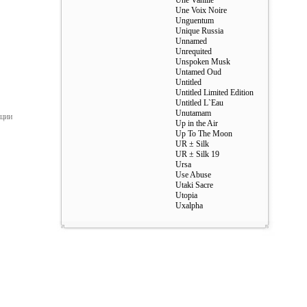
Une Vanille
ст
Une Voix Noire
ания
Unguentum
Unique Russia
ст
Unnamed
ания
Unrequited
Unspoken Musk
ст
Untamed Oud
ания
Untitled
ст
Untitled Limited Edition
ания
Untitled L`Eau
Unutamam
ации
ст
Up in the Air
ания
Up To The Moon
UR ± Silk
ст
UR ± Silk 19
ания
Ursa
ст
Use Abuse
ания
Utaki Sacre
Utopia
ст
Uxalpha
ания