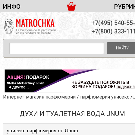
ИНФО
РУБРИ
ЖЕНСКАЯ ПАРФЮМЕРИЯ
ДОСТАВКА И ОПЛАТА
+7(495) 540-55
МУЖСКАЯ ПАРФЮМЕРИЯ
НОВОСТИ
+7(800) 333-11
ПАРТНЕРСТВО
УНИСЕКС ПАРФЮМЕРИЯ
ОПТ ОТ 10 ЕДИНИЦ
НАЙТИ
ПОДАРОЧНЫЕ НАБОРЫ
КОНТАКТЫ
ЖЕНСКИЕ НАБОРЫ
МУЖСКИЕ НАБОРЫ
УНИСЕКС НАБОРЫ
УХОД ЗА ЛИЦОМ
УХОД ЗА ТЕЛОМ
Интернет-магазин парфюмерии
/
парфюмерия унисекс
/Un
УХОД ЗА ВОЛОСАМИ
ДУХИ И ТУАЛЕТНАЯ ВОДА UNUM
ДЕКОРАТИВНАЯ КОСМЕТИКА
унисекс парфюмерия от Unum