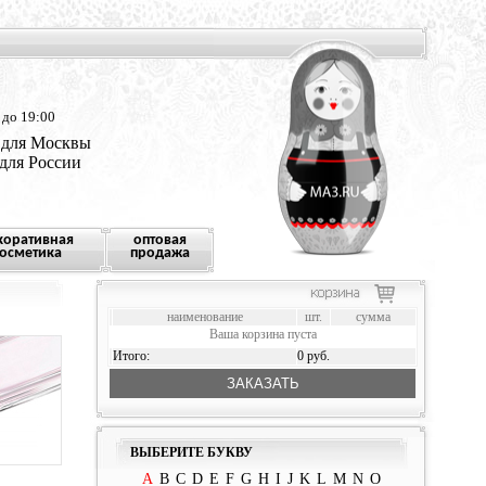
 до 19:00
 для Москвы
 для России
коративная
оптовая
осметика
продажа
наименование
шт.
сумма
Ваша корзина пуста
Итого:
0 руб.
ЗАКАЗАТЬ
ВЫБЕРИТЕ БУКВУ
A
B
C
D
E
F
G
H
I
J
K
L
M
N
O