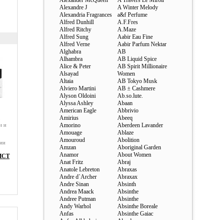
Alexander McQueen
A Travers Le Miroir
Alexandre J
A Winter Melody
Alexandria Fragrances
a&f Perfume
Alfred Dunhill
A.F.Fres
Alfred Ritchy
A.Maze
Alfred Sung
Aabir Eau Fine
Alfred Verne
Aabir Parfum Nektar
Alghabra
AB
Alhambra
AB Liquid Spice
Alice & Peter
AB Spirit Millionaire
Alsayad
Women
Altaia
AB Tokyo Musk
Alviero Martini
AB ± Cashmere
Alyson Oldoini
Ab.so.lute.
Alyssa Ashley
Abaan
American Eagle
Abbrivio
Amirius
Abeeq
о
и и
Amorino
Aberdeen Lavander
Amouage
Ablaze
Amouroud
Abolition
ии
Amzan
Aboriginal Garden
ым
Anamor
About Women
ИСТ
e.
Anat Fritz
Abraj
Anatole Lebreton
Abraxas
Andre d`Archer
Abraxax
о-
,
Andre Sinan
Absinth
ет
Andrea Maack
Absinthe
Andree Putman
Absinthe
Andy Warhol
Absinthe Boreale
Anfas
Absinthe Gaiac