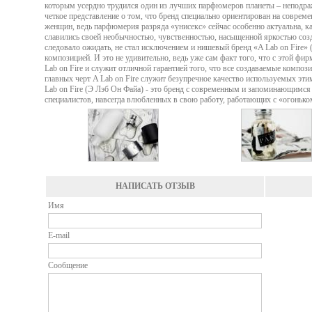
которым усердно трудился один из лучших парфюмеров планеты – неподража
четкое представление о том, что бренд специально ориентирован на совре
женщин, ведь парфюмерия разряда «унисекс» сейчас особенно актуальна, 
славились своей необычностью, чувственностью, насыщенной яркостью соз
следовало ожидать, не стал исключением и нишевый бренд «A Lab on Fire» 
композицией. И это не удивительно, ведь уже сам факт того, что с этой ф
Lab on Fire и служит отличной гарантией того, что все создаваемые ком
главных черт A Lab on Fire служит безупречное качество используемых эт
Lab on Fire (Э Лэб Он Файа) - это бренд с современным и запоминающимся
специалистов, навсегда влюбленных в свою работу, работающих с «огонько
НАПИСАТЬ ОТЗЫВ
Имя
E-mail
Сообщение