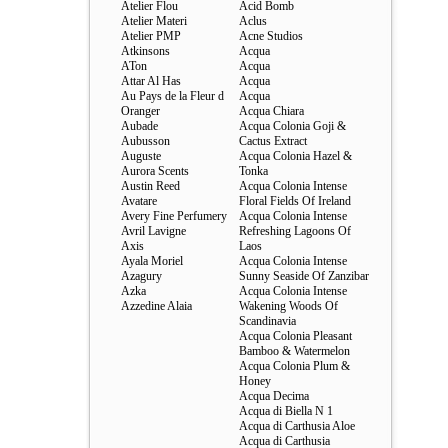
Atelier Flou
Acid Bomb
Atelier Materi
Aclus
Atelier PMP
Acne Studios
Atkinsons
Acqua
ATon
Acqua
Attar Al Has
Acqua
Au Pays de la Fleur d
Acqua
Oranger
Acqua Chiara
Aubade
Acqua Colonia Goji &
Aubusson
Cactus Extract
Auguste
Acqua Colonia Hazel &
Aurora Scents
Tonka
Austin Reed
Acqua Colonia Intense
Avatare
Floral Fields Of Ireland
Avery Fine Perfumery
Acqua Colonia Intense
Avril Lavigne
Refreshing Lagoons Of
Axis
Laos
Ayala Moriel
Acqua Colonia Intense
Azagury
Sunny Seaside Of Zanzibar
Azka
Acqua Colonia Intense
Azzedine Alaia
Wakening Woods Of
Scandinavia
Acqua Colonia Pleasant
Bamboo & Watermelon
Acqua Colonia Plum &
Honey
Acqua Decima
Acqua di Biella N 1
Acqua di Carthusia Aloe
Acqua di Carthusia