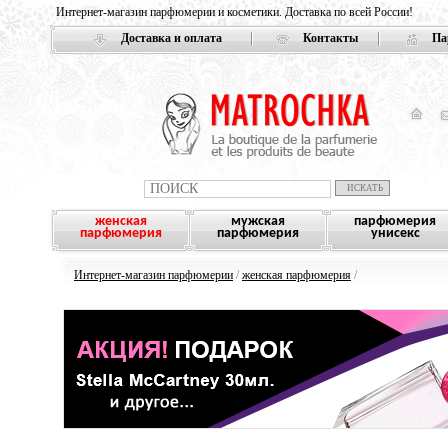
Интернет-магазин парфюмерии и косметики. Доставка по всей России!
Доставка и оплата
Контакты
Па
женская
мужская
парфюмерия
парфюмерия
парфюмерия
унисекс
Интернет-магазин парфюмерии
/
женская парфюмерия
/