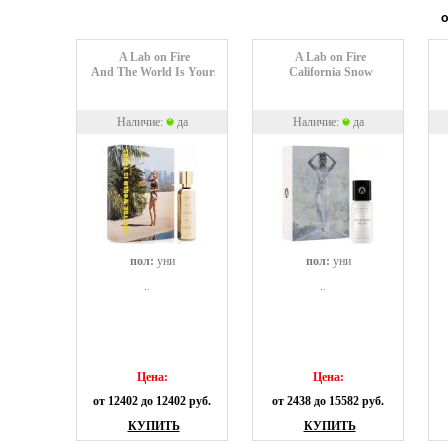
о
A Lab on Fire
A Lab on Fire
And The World Is Yours
California Snow
Наличие:
да
Наличие:
да
пол:
уни
пол:
уни
..
..
Цена:
Цена:
от 12402 до 12402 руб.
от 2438 до 15582 руб.
КУПИТЬ
КУПИТЬ