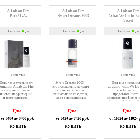
воспоминания о долгих
ночах там, где время
практически
A Lab on Fire
A Lab on Fire
A Lab on Fire
остановилось, о ночах,
Paris*L.A.
Sweet Dreams 2003
What We Do In Par
проведенных в
Secret
созерцании и
восхищении…
Композиция аромата
Наличие:
да
Наличие:
да
Наличие:
да
разработана Emilie
Coppermann.
пол:
уни
пол:
уни
пол:
уни
Пять лет деятельности
Sweet Dreams 2003 -
При виде названия
омпании A Lab On Fire
это посвящение лучшим
аромата What We Do
на мировом рынке
моментам жизни его
Paris Is Secret,
ишевой парфюмерии -
гениального создателя,
представленного
и коллекционеры
щедро наполненных
нишевым парфюмер
нестандартных
романтичным шумом
брендом A Lab on Fi
ароматов смогут
прибоя,
возникает ожидани
проникнуться новым
обволакивающим
некой эзотерическо
Цена:
Цена:
Цена:
букетом Paris*L.A.
теплом солнца,
композиции, способ
пронзительным криком
шокировать ваших
от 8480 до 8480 руб.
от 7420 до 7420 руб.
от 11024 до 11024 
чаек и чарующим
знакомых и коллег,
покоем
создать хаос и смяте
КУПИТЬ
КУПИТЬ
КУПИТЬ
Средиземноморья. Все
в умах случайных
эмоции, многогранные
прохожих. Но
размышления и теплые
реальность очень
воспоминания
далека от ожиданий