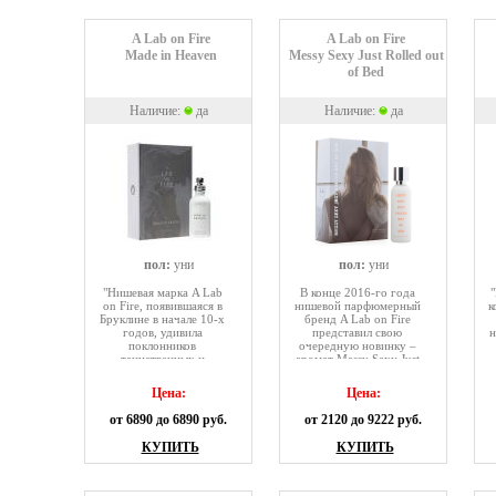
A Lab on Fire
A Lab on Fire
Made in Heaven
Messy Sexy Just Rolled out
of Bed
Наличие:
да
Наличие:
да
пол:
уни
пол:
уни
"Нишевая марка A Lab
В конце 2016-го года
"
on Fire, появившаяся в
нишевой парфюмерный
к
Бруклине в начале 10-х
бренд A Lab on Fire
годов, удивила
представил свою
н
поклонников
очередную новинку –
таинственных и
аромат Messy Sexy Just
неординарных
Rolled Out of Bed.
парфюмов унисекс-
Основатель и
Цена:
Цена:
композицией Made in
вдохновитель бренда
Heaven. Флакон
Карлос Куцубаяши,
от 6890 до 6890 руб.
от 2120 до 9222 руб.
парфюма - сама
вдохновившись
лаконичность: ее
фотографиями
КУПИТЬ
КУПИТЬ
индустриальный дизайн
Мэрилин Монро 1961-
и контрастирует с
го года, на которых
идеей ""ангельской
актриса запечатлена в
легкости"" аромата, и в
своей постели, пожелал