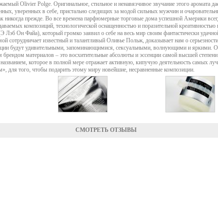
емый Olivier Polge. Оригинальное, стильное и ненавязчивое звучание этого аромата да
менных, уверенных в себе, пристально следящих за модой сильных мужчин и очарователь
как никогда прежде. Во все времена парфюмерные торговые дома успешной Америки всег
даваемых композиций, технологической оснащенностью и поразительной креативностью и
(Э Лэб Он Файа), который громко заявил о себе на весь мир своим фантастически удачн
ирмой сотрудничает известный и талантливый Оливье Польж, доказывает нам о серьезност
позиции будут удивительными, запоминающимися, сексуальными, волнующими и яркими. О
им брендом материалов – это восхитительные абсолюты и эссенции самой высшей степени
 названием, которое в полной мере отражает активную, кипучую деятельность самых лу
м», для того, чтобы подарить этому миру новейшие, несравненные композиции.
СМОТРЕТЬ ОТЗЫВЫ