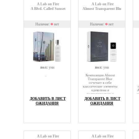
то же время дополняет
разработать такой
A Lab on Fire
A Lab on Fire
ее за счет ""невинного""
аромат, который смог
A Blvd. Called Sunset
Almost Transparent Blue
белого цвета и гладкой
бы передать ощущение
глянцевой поверхности.
пробуждения ярких
чувств после страстной
ночи.
Наличие:
нет
Наличие:
нет
пол:
уни
пол:
уни
..
Композиция Almost
Transparent Blue
сочетает в себе
классические элементы
одеколона и
A
подталкивает их к
и
созданию
ДОБАВИТЬ В ЛИСТ
ДОБАВИТЬ В ЛИСТ
футуристического
п
ОЖИДАНИЯ
ОЖИДАНИЯ
городского цитруса с
намеками на тротуар и
чернила. Юзу и лайм в
начале аромата
восхитительно
прозрачны, а
цитрусовые аккорды
остаются хрустящими и
искрящимися на
A Lab on Fire
A Lab on Fire
протяжении всего