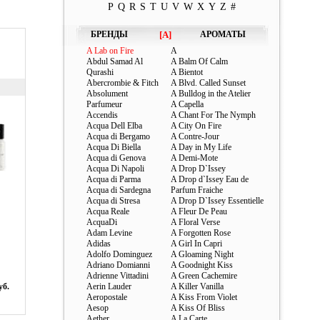
P
Q
R
S
T
U
V
W
X
Y
Z
#
БРЕНДЫ
[A]
АРОМАТЫ
A Lab on Fire
A
Abdul Samad Al
A Balm Of Calm
Qurashi
A Bientot
Abercrombie & Fitch
A Blvd. Called Sunset
Absolument
A Bulldog in the Atelier
Parfumeur
A Capella
Accendis
A Chant For The Nymph
Acqua Dell Elba
A City On Fire
Acqua di Bergamo
A Contre-Jour
Acqua Di Biella
A Day in My Life
Acqua di Genova
A Demi-Mote
Acqua Di Napoli
A Drop D`Issey
Acqua di Parma
A Drop d`Issey Eau de
Acqua di Sardegna
Parfum Fraiche
Acqua di Stresa
A Drop D`Issey Essentielle
Acqua Reale
A Fleur De Peau
AcquaDi
A Floral Verse
Adam Levine
A Forgotten Rose
Adidas
A Girl In Capri
Adolfo Dominguez
A Gloaming Night
Adriano Domianni
A Goodnight Kiss
Adrienne Vittadini
A Green Cachemire
уб.
Aerin Lauder
A Killer Vanilla
Aeropostale
A Kiss From Violet
Aesop
A Kiss Of Bliss
Aether
A La Carte