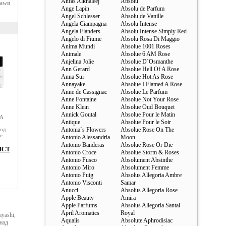
Anfas Alkhaleej
Absolu
pawn
Ange Lapin
Absolu de Parfum
Angel Schlesser
Absolu de Vanille
Angela Ciampagna
Absolu Intense
Angela Flanders
Absolu Intense Simply Red
Angelo di Fiume
Absolu Rosa Di Maggio
Anima Mundi
Absolue 1001 Roses
Animale
Absolue 6 AM Rose
Anjelina Jolie
Absolue D`Osmanthe
Ann Gerard
Absolue Hell Of A Rose
Anna Sui
Absolue Hot As Rose
Annayake
Absolue I Flamed A Rose
Anne de Cassignac
Absolue Le Parfum
Anne Fontaine
Absolue Not Your Rose
Anne Klein
Absolue Oud Bouquet
Annick Goutal
Absolue Pour le Matin
 A
Antique
Absolue Pour le Soir
ход
Antonia`s Flowers
Absolue Rose On The
e
Antonio Alessandria
Moon
на
Antonio Banderas
Absolue Rose Or Die
ИСТ
Antonio Croce
Absolue Storm & Roses
го
S-
Antonio Fusco
Absolument Absinthe
.
Antonio Miro
Absolument Femme
Antonio Puig
Absolus Allegoria Ambre
го
Antonio Visconti
Samar
Anucci
Absolus Allegoria Rose
в
Apple Beauty
Amira
Apple Parfums
Absolus Allegoria Santal
April Aromatics
Royal
yashi,
Aqualis
Absolute Aphrodisiac
над