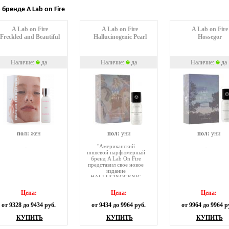
 бренде A Lab on Fire
A Lab on Fire
A Lab on Fire
A Lab on Fire
Freckled and Beautiful
Hallucinogenic Pearl
Hossegor
Наличие:
да
Наличие:
да
Наличие:
да
пол:
жен
пол:
уни
пол:
уни
..
"Американский
..
нишевой парфюмерный
бренд A Lab On Fire
представил свое новое
издание
HALLUCINOGENIC
PEARL. Выпущенный
на рынок в начале
Цена:
Цена:
Цена:
2018-го года, этот
интригующий аромат
от 9328 до 9434 руб.
от 9434 до 9964 руб.
от 9964 до 9964 р
анонсирован как
вызывающий,
КУПИТЬ
КУПИТЬ
КУПИТЬ
винтажный,
навевающий яркие