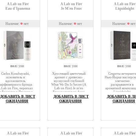
неподражаемого
A Lab on Fire
A Lab on Fire
A Lab on Fire
Тьерри в целости и
Eau d`Ipanema
Je M`en Fous
Liquidnight
сохранности сберегает
восхитительный
парфюмерный букет
Sweet Dreams 2003.
Наличие:
нет
Наличие:
нет
Наличие:
нет
пол:
уни
пол:
уни
пол:
уни
Carlos Kusubayashi,
Хрустящий цветочный
Секреты вечернег
основатель и
аромат с древесно-
Нью-Йорка мастерск
вдохновитель
мускусной глубиной
элегантно
парфюмерного бренда
What We Do Is Secret (A
раскрываются в
 Lab on Fire, переехал
Lab on Fire) Je m'en
ароматной композиц
з Бразилии в Японию в
Fous родился на фоне
Liquidnight,
раннем возрасте,
краткого путешествия в
выпущенной нишев
ДОБАВИТЬ В ЛИСТ
ДОБАВИТЬ В ЛИСТ
ДОБАВИТЬ В Л
оэтому у него не было
Санта-Монику. Там, где
брендом Lab On Fir
ОЖИДАНИЯ
ОЖИДАНИЯ
ОЖИДАНИЯ
особенных
всё оживлённо светом
Спокойный и
воспоминаний о
солнца и звучным
вкрадчивый,
Бразилии. Однако он
смехом.
украшенный древесн
всегда хранил свою
сладкими аспектами
детскую фотографию с
этот аромат извлека
отцом, сделанную на
на свет скрытые,
пляже Ипанема в Рио-
глубинные ночные
де-Жанейро.
тайны.
A Lab on Fire
A Lab on Fire
A Lab on Fire