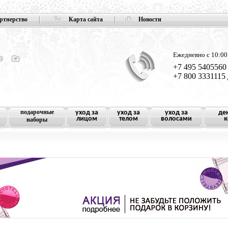
ртнерство
Карта сайта
Новости
Ежедневно с 10:00
+7 495 5405560
+7 800 3331115
подарочные
уход за
уход за
уход за
де
лицом
телом
волосами
к
наборы