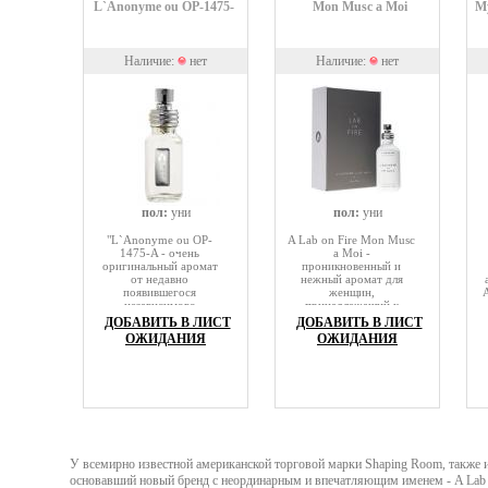
L`Anonyme ou OP-1475-A
Mon Musc a Moi
My
развития аромата.
Наличие:
нет
Наличие:
нет
пол:
уни
пол:
уни
"L`Anonyme ou OP-
A Lab on Fire Mon Musc
1475-A - очень
a Moi -
оригинальный аромат
проникновенный и
от недавно
нежный аромат для
появившегося
женщин,
A
независимого
принадлежащий к
парфюмерного бренда.
категории цветочных
ДОБАВИТЬ В ЛИСТ
ДОБАВИТЬ В ЛИСТ
Композицию открывают
запахов с изысканными
А
ОЖИДАНИЯ
ОЖИДАНИЯ
очень чистые мыльные
гурманскими нотками.
п
цитрусовые ноты,
Композиция была
которые в первый
издана в 2015 году
л
момент удивляют своей
парфюмером компании
стерильностью.
A Lab on Fire
с
Домиником
Ропинионом.
У всемирно известной американской торговой марки Shaping Room, также и
основавший новый бренд с неординарным и впечатляющим именем - A Lab o