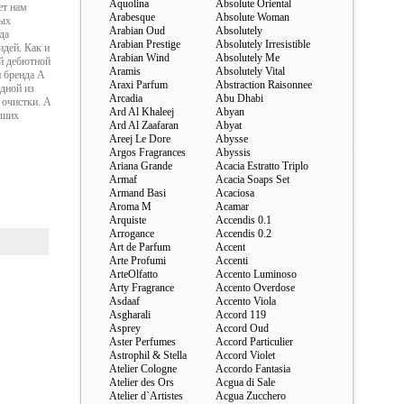
Aquolina
Absolute Oriental
ет нам
Arabesque
Absolute Woman
ных
Arabian Oud
Absolutely
да
Arabian Prestige
Absolutely Irresistible
дей. Как и
Arabian Wind
Absolutely Me
ой дебютной
Aramis
Absolutely Vital
и бренда A
Araxi Parfum
Abstraction Raisonnee
дной из
Arcadia
Abu Dhabi
 очистки. A
Ard Al Khaleej
Abyan
чших
Ard Al Zaafaran
Abyat
Areej Le Dore
Abysse
Argos Fragrances
Abyssis
Ariana Grande
Acacia Estratto Triplo
Armaf
Acacia Soaps Set
Armand Basi
Acaciosa
Aroma M
Acamar
Arquiste
Accendis 0.1
Arrogance
Accendis 0.2
Art de Parfum
Accent
Arte Profumi
Accenti
ArteOlfatto
Accento Luminoso
Arty Fragrance
Accento Overdose
Asdaaf
Accento Viola
Asgharali
Accord 119
Asprey
Accord Oud
Aster Perfumes
Accord Particulier
Astrophil & Stella
Accord Violet
Atelier Cologne
Accordo Fantasia
Atelier des Ors
Acgua di Sale
Atelier d`Artistes
Acgua Zucchero