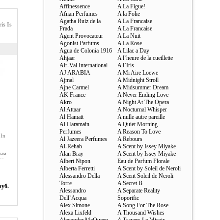
Affinessence
A La Figue!
Afnan Perfumes
A la Folie
Agatha Ruiz de la
A La Francaise
is Is
Prada
A La Francaise
Agent Provocateur
A La Nuit
Agonist Parfums
A La Rose
Agua de Colonia 1916
A Lilac a Day
Ahjaar
A l`heure de la cueillette
Air-Val International
A l`Iris
AJ ARABIA
A Mi Aire Loewe
Ajmal
A Midnight Stroll
Ajne Carmel
A Midsummer Dream
AK France
A Never Ending Love
Akro
A Night At The Opera
Al Attaar
A Nocturnal Whisper
Al Hamatt
A nulle autre pareille
Al Haramain
A Quiet Morning
Perfumes
A Reason To Love
 In
Al Jazeera Perfumes
A Rebours
Al-Rehab
A Scent by Issey Miyake
ным
Alan Bray
A Scent by Issey Miyake
re,
Albert Nipon
Eau de Parfum Florale
е
Alberta Ferretti
A Scent by Soleil de Neroli
й
Alessandro Della
A Scent Soleil de Neroli
ной
Torre
A Secret B
руб.
Alessandro
A Separate Reality
ние
Dell`Acqua
Soporific
Alex Simone
A Song For The Rose
Alexa Lixfeld
A Thousand Wishes
.