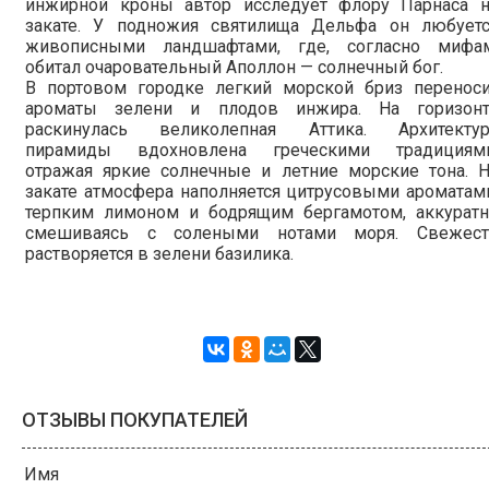
инжирной кроны автор исследует флору Парнаса н
закате. У подножия святилища Дельфа он любуетс
живописными ландшафтами, где, согласно мифам
обитал очаровательный Аполлон — солнечный бог.
В портовом городке легкий морской бриз переноси
ароматы зелени и плодов инжира. На горизонт
раскинулась великолепная Аттика. Архитектур
пирамиды вдохновлена греческими традициями
отражая яркие солнечные и летние морские тона. Н
закате атмосфера наполняется цитрусовыми ароматам
терпким лимоном и бодрящим бергамотом, аккуратн
смешиваясь с солеными нотами моря. Свежест
растворяется в зелени базилика.
ОТЗЫВЫ ПОКУПАТЕЛЕЙ
Имя