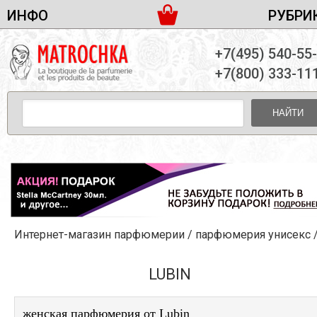
ИНФО
РУБРИ
ЖЕНСКАЯ ПАРФЮМЕРИЯ
ДОСТАВКА И ОПЛАТА
+7(495) 540-55
МУЖСКАЯ ПАРФЮМЕРИЯ
НОВОСТИ
+7(800) 333-11
ПАРТНЕРСТВО
УНИСЕКС ПАРФЮМЕРИЯ
ОПТ ОТ 10 ЕДИНИЦ
НАЙТИ
ПОДАРОЧНЫЕ НАБОРЫ
КОНТАКТЫ
ЖЕНСКИЕ НАБОРЫ
МУЖСКИЕ НАБОРЫ
УНИСЕКС НАБОРЫ
УХОД ЗА ЛИЦОМ
УХОД ЗА ТЕЛОМ
Интернет-магазин парфюмерии
/
парфюмерия унисекс
УХОД ЗА ВОЛОСАМИ
ДЕКОРАТИВНАЯ КОСМЕТИКА
LUBIN
женская парфюмерия от Lubin