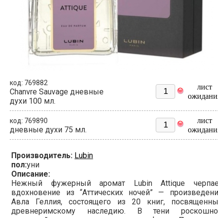
код: 769882
лист
Chanvre Sauvage дневные
ожидани
духи 100 мл.
лист
код: 769890
дневные духи 75 мл.
ожидани
Производитель:
Lubin
пол:
уни
Описание:
Нежный фужерный аромат Lubin Attique черпае
вдохновение из “Аттических ночей” — произведени
Авла Геллия, состоящего из 20 книг, посвященны
древнеримскому наследию. В тени роскошно