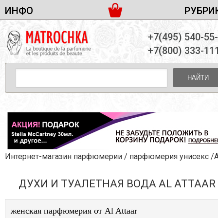
ИНФО
РУБРИ
ЖЕНСКАЯ ПАРФЮМЕРИЯ
ДОСТАВКА И ОПЛАТА
+7(495) 540-55
МУЖСКАЯ ПАРФЮМЕРИЯ
НОВОСТИ
+7(800) 333-11
ПАРТНЕРСТВО
УНИСЕКС ПАРФЮМЕРИЯ
ОПТ ОТ 10 ЕДИНИЦ
НАЙТИ
ПОДАРОЧНЫЕ НАБОРЫ
КОНТАКТЫ
ЖЕНСКИЕ НАБОРЫ
МУЖСКИЕ НАБОРЫ
УНИСЕКС НАБОРЫ
УХОД ЗА ЛИЦОМ
УХОД ЗА ТЕЛОМ
Интернет-магазин парфюмерии
/
парфюмерия унисекс
/Al At
УХОД ЗА ВОЛОСАМИ
ДУХИ И ТУАЛЕТНАЯ ВОДА AL ATTAAR
ДЕКОРАТИВНАЯ КОСМЕТИКА
женская парфюмерия от Al Attaar