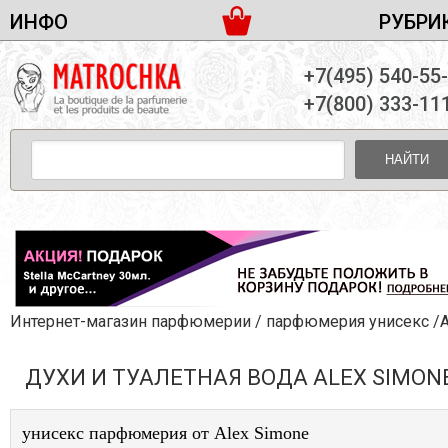
ИНФО
РУБРИ
ЖЕНСКАЯ ПАРФЮМЕРИЯ
ДОСТАВКА И ОПЛАТА
+7(495) 540-55
МУЖСКАЯ ПАРФЮМЕРИЯ
НОВОСТИ
+7(800) 333-11
ПАРТНЕРСТВО
УНИСЕКС ПАРФЮМЕРИЯ
ОПТ ОТ 10 ЕДИНИЦ
НАЙТИ
ПОДАРОЧНЫЕ НАБОРЫ
КОНТАКТЫ
ЖЕНСКИЕ НАБОРЫ
МУЖСКИЕ НАБОРЫ
УНИСЕКС НАБОРЫ
УХОД ЗА ЛИЦОМ
УХОД ЗА ТЕЛОМ
Интернет-магазин парфюмерии
/
парфюмерия унисекс
/Alex Sim
УХОД ЗА ВОЛОСАМИ
ДУХИ И ТУАЛЕТНАЯ ВОДА ALEX SIMON
ДЕКОРАТИВНАЯ КОСМЕТИКА
унисекс парфюмерия от Alex Simone