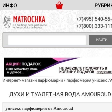
ИНФО
РУБРИ
ЖЕНСКАЯ ПАРФЮМЕРИЯ
ДОСТАВКА И ОПЛАТА
+7(495) 540-55
МУЖСКАЯ ПАРФЮМЕРИЯ
НОВОСТИ
+7(800) 333-11
ПАРТНЕРСТВО
УНИСЕКС ПАРФЮМЕРИЯ
ОПТ ОТ 10 ЕДИНИЦ
НАЙТИ
ПОДАРОЧНЫЕ НАБОРЫ
КОНТАКТЫ
ЖЕНСКИЕ НАБОРЫ
МУЖСКИЕ НАБОРЫ
УНИСЕКС НАБОРЫ
УХОД ЗА ЛИЦОМ
УХОД ЗА ТЕЛОМ
Интернет-магазин парфюмерии
/
парфюмерия унисекс
/Amourou
УХОД ЗА ВОЛОСАМИ
ДУХИ И ТУАЛЕТНАЯ ВОДА AMOUROUD
ДЕКОРАТИВНАЯ КОСМЕТИКА
унисекс парфюмерия от Amouroud