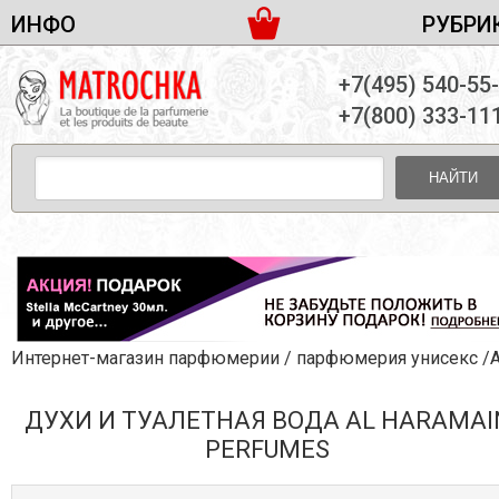
ИНФО
РУБРИ
ЖЕНСКАЯ ПАРФЮМЕРИЯ
ДОСТАВКА И ОПЛАТА
+7(495) 540-55
МУЖСКАЯ ПАРФЮМЕРИЯ
НОВОСТИ
+7(800) 333-11
ПАРТНЕРСТВО
УНИСЕКС ПАРФЮМЕРИЯ
ОПТ ОТ 10 ЕДИНИЦ
НАЙТИ
ПОДАРОЧНЫЕ НАБОРЫ
КОНТАКТЫ
ЖЕНСКИЕ НАБОРЫ
МУЖСКИЕ НАБОРЫ
УНИСЕКС НАБОРЫ
УХОД ЗА ЛИЦОМ
УХОД ЗА ТЕЛОМ
Интернет-магазин парфюмерии
/
парфюмерия унисекс
/Al Haramain 
УХОД ЗА ВОЛОСАМИ
ДУХИ И ТУАЛЕТНАЯ ВОДА AL HARAMAI
ДЕКОРАТИВНАЯ КОСМЕТИКА
PERFUMES