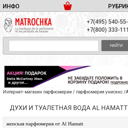
ИНФО
РУБРИ
ЖЕНСКАЯ ПАРФЮМЕРИЯ
ДОСТАВКА И ОПЛАТА
+7(495) 540-55
МУЖСКАЯ ПАРФЮМЕРИЯ
НОВОСТИ
+7(800) 333-11
ПАРТНЕРСТВО
УНИСЕКС ПАРФЮМЕРИЯ
ОПТ ОТ 10 ЕДИНИЦ
НАЙТИ
ПОДАРОЧНЫЕ НАБОРЫ
КОНТАКТЫ
ЖЕНСКИЕ НАБОРЫ
МУЖСКИЕ НАБОРЫ
УНИСЕКС НАБОРЫ
УХОД ЗА ЛИЦОМ
УХОД ЗА ТЕЛОМ
Интернет-магазин парфюмерии
/
парфюмерия унисекс
/Al Ha
УХОД ЗА ВОЛОСАМИ
ДУХИ И ТУАЛЕТНАЯ ВОДА AL HAMATT
ДЕКОРАТИВНАЯ КОСМЕТИКА
женская парфюмерия от Al Hamatt