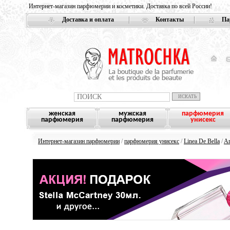
Интернет-магазин парфюмерии и косметики. Доставка по всей России!
Доставка и оплата
Контакты
Па
женская
мужская
парфюмерия
парфюмерия
парфюмерия
унисекс
Интернет-магазин парфюмерии
/
парфюмерия унисекс
/
Linea De Bella
/
Am