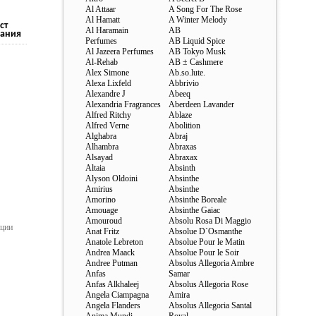
Al Attaar
A Song For The Rose
Al Hamatt
A Winter Melody
ст
Al Haramain
AB
ания
Perfumes
AB Liquid Spice
Al Jazeera Perfumes
AB Tokyo Musk
Al-Rehab
AB ± Cashmere
Alex Simone
Ab.so.lute.
Alexa Lixfeld
Abbrivio
Alexandre J
Abeeq
Alexandria Fragrances
Aberdeen Lavander
Alfred Ritchy
Ablaze
Alfred Verne
Abolition
Alghabra
Abraj
Alhambra
Abraxas
Alsayad
Abraxax
Altaia
Absinth
Alyson Oldoini
Absinthe
Amirius
Absinthe
Amorino
Absinthe Boreale
Amouage
Absinthe Gaiac
Amouroud
Absolu Rosa Di Maggio
ации
Anat Fritz
Absolue D`Osmanthe
Anatole Lebreton
Absolue Pour le Matin
Andrea Maack
Absolue Pour le Soir
Andree Putman
Absolus Allegoria Ambre
Anfas
Samar
Anfas Alkhaleej
Absolus Allegoria Rose
Angela Ciampagna
Amira
Angela Flanders
Absolus Allegoria Santal