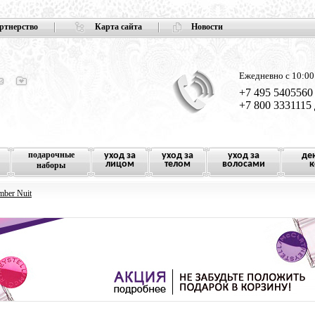
ртнерство
Карта сайта
Новости
Ежедневно с 10:00
+7 495 5405560
+7 800 3331115
подарочные
уход за
уход за
уход за
де
лицом
телом
волосами
к
наборы
ber Nuit