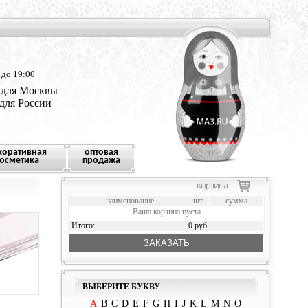
 до 19:00
 для Москвы
 для России
коративная
оптовая
осметика
продажа
наименование
шт.
сумма
Ваша корзина пуста
Итого:
0 руб.
ЗАКАЗАТЬ
ВЫБЕРИТЕ БУКВУ
A
B
C
D
E
F
G
H
I
J
K
L
M
N
O