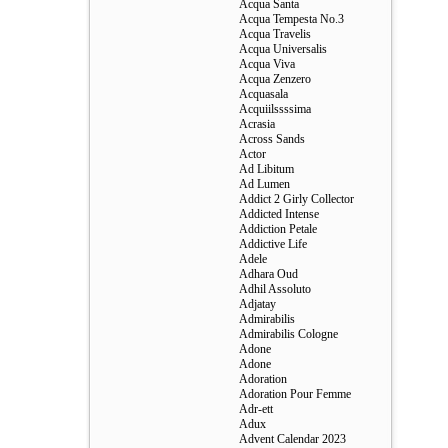
Acqua Santa
Acqua Tempesta No.3
Acqua Travelis
Acqua Universalis
Acqua Viva
Acqua Zenzero
Acquasala
Acquiilssssima
Acrasia
Across Sands
Actor
Ad Libitum
Ad Lumen
Addict 2 Girly Collector
Addicted Intense
Addiction Petale
Addictive Life
Adele
Adhara Oud
Adhil Assoluto
Adjatay
Admirabilis
Admirabilis Cologne
Adone
Adone
Adoration
Adoration Pour Femme
Adr-ett
Adux
Advent Calendar 2023