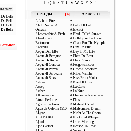
P
Q
R
S
T
U
V
W
X
Y
Z
#
На сайте:
БРЕНДЫ
[A]
АРОМАТЫ
 De Bella
 De Bella
A Lab on Fire
A
 De Bella
Abdul Samad Al
A Balm Of Calm
 De Bella
Qurashi
A Bientot
Abercrombie & Fitch
A Blvd. Called Sunset
Absolument
A Bulldog in the Atelier
Parfumeur
A Chant For The Nymph
0 отзывов
Accendis
A City On Fire
Acqua Dell Elba
A Day in My Life
Acqua di Bergamo
A Fleur De Peau
Acqua Di Biella
A Floral Verse
Acqua di Genova
A Forgotten Rose
Acqua di Parma
A Green Cachemire
Acqua di Sardegna
A Killer Vanilla
Acqua di Stresa
A Kiss From Violet
Adidas
A Kiss Of Bliss
Aesop
A La Carte
Aether
A La Nuit
Affinessence
A l`heure de la cueillette
Afnan Perfumes
A l`Iris
Agonist Parfums
A Midnight Stroll
Agua de Colonia 1916
A Midsummer Dream
Ahjaar
A Night At The Opera
AJ ARABIA
A Nocturnal Whisper
Ajmal
A Quiet Morning
Ajne Carmel
A Reason To Love
Akro
A Secret B