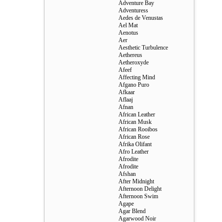
Adventure Bay
Adventuress
Aedes de Venustas
Ael Mat
Aenotus
Aer
Aesthetic Turbulence
Aethereus
Aetheroxyde
Afeef
Affecting Mind
Afgano Puro
Afkaar
Aflaaj
Afnan
African Leather
African Musk
African Rooibos
African Rose
Afrika Olifant
Afro Leather
Afrodite
Afrodite
Afshan
After Midnight
Afternoon Delight
Afternoon Swim
Agape
Agar Blend
Agarwood Noir