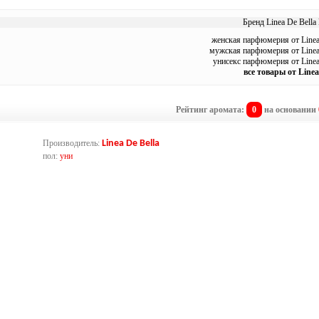
Бренд Linea De Bella 
женская парфюмерия от Linea
мужская парфюмерия от Linea
унисекс парфюмерия от Linea
все товары от Linea
Рейтинг аромата:
0
на основании
Производитель:
Linea De Bella
пол:
уни