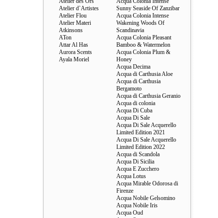
Atelier des Ors
Acqua Colonia Intense
Atelier d`Artistes
Sunny Seaside Of Zanzibar
Atelier Flou
Acqua Colonia Intense
Atelier Materi
Wakening Woods Of
Atkinsons
Scandinavia
ATon
Acqua Colonia Pleasant
Attar Al Has
Bamboo & Watermelon
Aurora Scents
Acqua Colonia Plum &
Ayala Moriel
Honey
Acqua Decima
Acqua di Carthusia Aloe
Acqua di Carthusia
Bergamoto
Acqua di Carthusia Geranio
Acqua di colonia
Acqua Di Cuba
Acqua Di Sale
Acqua Di Sale Acquerello
Limited Edition 2021
Acqua Di Sale Acquerello
Limited Edition 2022
Acqua di Scandola
Acqua Di Sicilia
Acqua E Zucchero
Acqua Lotus
Acqua Mirable Odorosa di
Firenze
Acqua Nobile Gelsomino
Acqua Nobile Iris
Acqua Oud