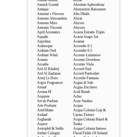
Anima Mundi
Royal
Annick Goutal
Absolute Aphrodisiac
Antique
Abstraction Raisonnee
Antonia`s Flowers
Abu Dhabi
Antonio Alessandria
Abyat
Antonio Miro
Abysse
Antonio Visconti
Abyssis
April Aromatics
Acacia Estratto Triplo
Aqualis
Acacia Soaps Set
Aquolina
Acamar
Arabesque
Accendis 0.1
Arabian Oud
Accendis 0.2
Arabian Wind
Accento Luminoso
Aramis
Accento Overdose
Arcadia
Accento Viola
Ard Al Khaleej
Accord Oud
Ard Al Zaafaran
Accord Particulier
Areej Le Dore
Accordo Fantasia
Argos Fragrances
Acgua di Sale
Armaf
Acgua Zucchero
Aroma M
Acid Bomb
Arquiste
Aclus
Art de Parfum
Acne Studios
Arte Profumi
Acqua
ArteOlfatto
Acqua Colonia Goji &
Asdaaf
Cactus Extract
Asgharali
Acqua Colonia Hazel &
Asprey
Tonka
Astrophil & Stella
Acqua Colonia Intense
Atelier Cologne
Floral Fields Of Ireland