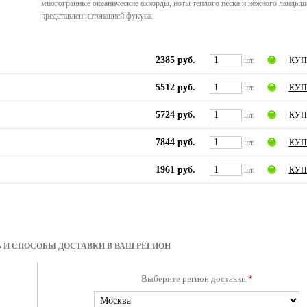
многогранные океанические аккорды, ноты теплого песка и нежного ланды
представлен интонацией фукуса.
2385 руб.
шт.
КУП
5512 руб.
шт.
КУП
5724 руб.
шт.
КУП
7844 руб.
шт.
КУП
1961 руб.
шт.
КУП
 И СПОСОБЫ ДОСТАВКИ В ВАШ РЕГИОН
Выберите регион доставки
*