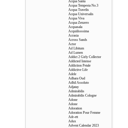
Acqua Santa
Acqua Tempesta No.3
Acqua Travelis
Acqua Universalis
Acqua Viva
Acqua Zenzero
Acquasala
Acquiilssssima
Acrasia
Across Sands
Actor
Ad Libitum
Ad Lumen
Addict 2 Girly Collector
Addicted Intense
Addiction Petale
Addictive Life
Adele
Adhara Oud
Adhil Assoluto
Adjatay
Admirabilis
Admirabilis Cologne
Adone
Adone
Adoration
Adoration Pour Femme
Adr-ett
Adux
Advent Calendar 2023