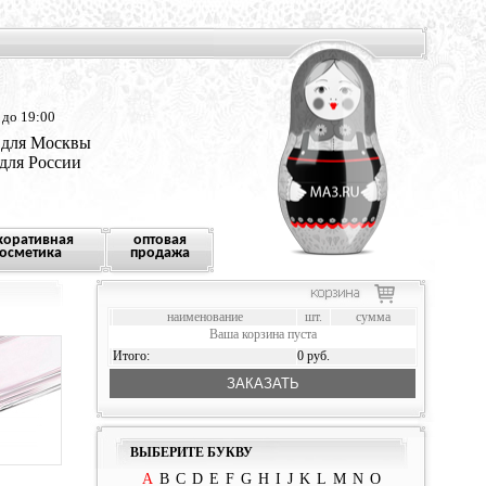
 до 19:00
 для Москвы
 для России
коративная
оптовая
осметика
продажа
наименование
шт.
сумма
Ваша корзина пуста
Итого:
0 руб.
ЗАКАЗАТЬ
ВЫБЕРИТЕ БУКВУ
A
B
C
D
E
F
G
H
I
J
K
L
M
N
O