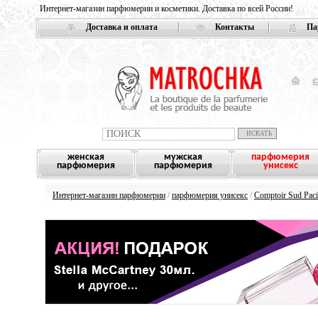
Интернет-магазин парфюмерии и косметики. Доставка по всей России!
Доставка и оплата
Контакты
Па
женская
мужская
парфюмерия
парфюмерия
парфюмерия
унисекс
Интернет-магазин парфюмерии
/
парфюмерия унисекс
/
Comptoir Sud Paci