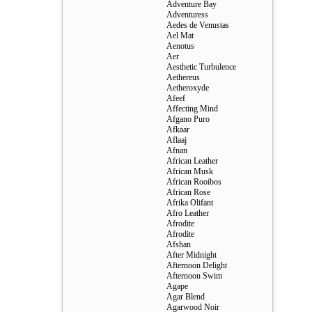
Adventure Bay
Adventuress
Aedes de Venustas
Ael Mat
Aenotus
Aer
Aesthetic Turbulence
Aethereus
Aetheroxyde
Afeef
Affecting Mind
Afgano Puro
Afkaar
Aflaaj
Afnan
African Leather
African Musk
African Rooibos
African Rose
Afrika Olifant
Afro Leather
Afrodite
Afrodite
Afshan
After Midnight
Afternoon Delight
Afternoon Swim
Agape
Agar Blend
Agarwood Noir