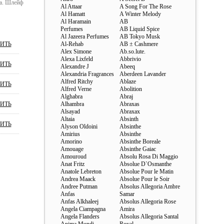
ша. Шлейф
Al Attaar
A Song For The Rose
Al Hamatt
A Winter Melody
Al Haramain
AB
Perfumes
AB Liquid Spice
Al Jazeera Perfumes
AB Tokyo Musk
ИТЬ
Al-Rehab
AB ± Cashmere
Alex Simone
Ab.so.lute.
Alexa Lixfeld
Abbrivio
ИТЬ
Alexandre J
Abeeq
Alexandria Fragrances
Aberdeen Lavander
Alfred Ritchy
Ablaze
ИТЬ
Alfred Verne
Abolition
Alghabra
Abraj
ИТЬ
Alhambra
Abraxas
Alsayad
Abraxax
Altaia
Absinth
ИТЬ
Alyson Oldoini
Absinthe
Amirius
Absinthe
Amorino
Absinthe Boreale
Amouage
Absinthe Gaiac
Amouroud
Absolu Rosa Di Maggio
Anat Fritz
Absolue D`Osmanthe
Anatole Lebreton
Absolue Pour le Matin
Andrea Maack
Absolue Pour le Soir
Andree Putman
Absolus Allegoria Ambre
Anfas
Samar
Anfas Alkhaleej
Absolus Allegoria Rose
Angela Ciampagna
Amira
Angela Flanders
Absolus Allegoria Santal