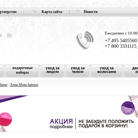
ртнерство
Карта сайта
Новости
Ежедневно с 10:00
+7 495 5405560
+7 800 3331115
подарочные
уход за
уход за
уход за
де
лицом
телом
волосами
к
наборы
fique
/
Aqua Motu Intense