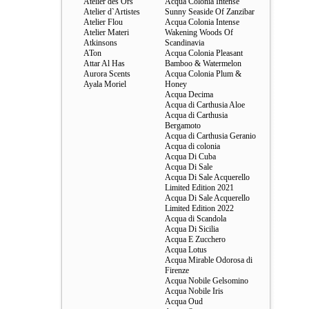
Atelier des Ors
Acqua Colonia Intense
Atelier d`Artistes
Sunny Seaside Of Zanzibar
Atelier Flou
Acqua Colonia Intense
Atelier Materi
Wakening Woods Of
Atkinsons
Scandinavia
ATon
Acqua Colonia Pleasant
Attar Al Has
Bamboo & Watermelon
Aurora Scents
Acqua Colonia Plum &
Ayala Moriel
Honey
Acqua Decima
Acqua di Carthusia Aloe
Acqua di Carthusia
Bergamoto
Acqua di Carthusia Geranio
Acqua di colonia
Acqua Di Cuba
Acqua Di Sale
Acqua Di Sale Acquerello
Limited Edition 2021
Acqua Di Sale Acquerello
Limited Edition 2022
Acqua di Scandola
Acqua Di Sicilia
Acqua E Zucchero
Acqua Lotus
Acqua Mirable Odorosa di
Firenze
Acqua Nobile Gelsomino
Acqua Nobile Iris
Acqua Oud