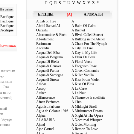
P
Q
R
S
T
U
V
W
X
Y
Z
#
На сайте:
БРЕНДЫ
[A]
АРОМАТЫ
Pacifique
Pacifique
A Lab on Fire
A
Pacifique
Abdul Samad Al
A Balm Of Calm
Pacifique
Qurashi
A Bientot
Abercrombie & Fitch
A Blvd. Called Sunset
Absolument
A Bulldog in the Atelier
Parfumeur
A Chant For The Nymph
0 отзывов
Accendis
A City On Fire
Acqua Dell Elba
A Day in My Life
Acqua di Bergamo
A Fleur De Peau
Acqua Di Biella
A Floral Verse
Acqua di Genova
A Forgotten Rose
Acqua di Parma
A Green Cachemire
я нишевым
Acqua di Sardegna
A Killer Vanilla
кую
Acqua di Stresa
A Kiss From Violet
кеанских
Adidas
A Kiss Of Bliss
.. Это
Aesop
A La Carte
 на то,
Aether
A La Nuit
Affinessence
A l`heure de la cueillette
зменной,
Afnan Perfumes
A l`Iris
Agonist Parfums
A Midnight Stroll
чивый
Agua de Colonia 1916
A Midsummer Dream
ак
Ahjaar
A Night At The Opera
e Voyage
AJ ARABIA
A Nocturnal Whisper
Ajmal
A Quiet Morning
озиции
Ajne Carmel
A Reason To Love
Akro
A Secret B