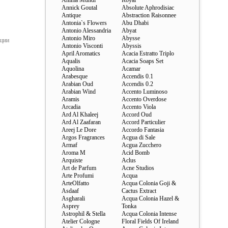
Anima Mundi
Royal
Annick Goutal
Absolute Aphrodisiac
Antique
Abstraction Raisonnee
Antonia`s Flowers
Abu Dhabi
Antonio Alessandria
Abyat
Antonio Miro
Abysse
ации
Antonio Visconti
Abyssis
April Aromatics
Acacia Estratto Triplo
Aqualis
Acacia Soaps Set
Aquolina
Acamar
Arabesque
Accendis 0.1
Arabian Oud
Accendis 0.2
Arabian Wind
Accento Luminoso
Aramis
Accento Overdose
Arcadia
Accento Viola
Ard Al Khaleej
Accord Oud
Ard Al Zaafaran
Accord Particulier
Areej Le Dore
Accordo Fantasia
Argos Fragrances
Acgua di Sale
Armaf
Acgua Zucchero
Aroma M
Acid Bomb
Arquiste
Aclus
Art de Parfum
Acne Studios
Arte Profumi
Acqua
ArteOlfatto
Acqua Colonia Goji &
Asdaaf
Cactus Extract
Asgharali
Acqua Colonia Hazel &
Asprey
Tonka
Astrophil & Stella
Acqua Colonia Intense
Atelier Cologne
Floral Fields Of Ireland