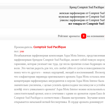
Бренд Comptoir Sud Pacifique 
женская парфюмерия от Comptoir Sud 
мужская парфюмерия от Comptoir Sud 
унисекс парфюмерия от Comptoir Sud 
все товары от Comptoir Sud 
Рейтинг аромата:
0
на основании
Производитель:
Comptoir Sud Pacifique
пол:
уни
Незабываемая парфюмерная композиция Aqua Motu Intense, представленна
парфюмерным брендом Comptoir Sud Pacifique, являет собой тонкую морс
гармонию, которая увлекает нас туда, где песок пропитан солью бодрящих о
волн. Это чистая радость для тех, кто любит уйти от суеты и повседневности.
поиск чего-то другого – новых ощущений, эмоций и воспоминаний. Несмотря
что ольфакторная пирамида оригинального аромата Aqua Motu осталась неи
концентрация парфюмерных ингредиентов в версии Aqua Motu Intense была
значительно увеличена, с целью усилить превосходное послевкусие и устой
шлейф этого уникального аромата! Aqua Motu Intense можно использовать к
самостоятельный аромат, или в сочетании с одним из ароматов серии Eaux d
Comptoir Sud Pacifique в соответствии с Вашим настроением. Звучание комп
открывается начальной ноткой бессмертника. В сердце аромата доминирует