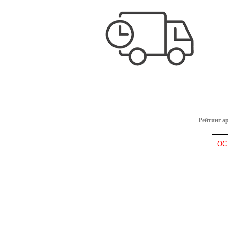
Рейтинг а
ОС