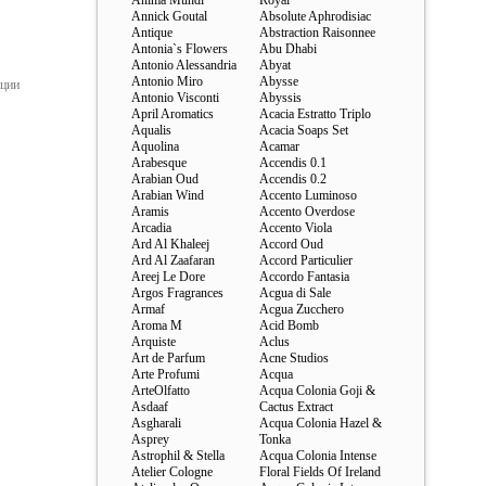
Anima Mundi
Royal
Annick Goutal
Absolute Aphrodisiac
Antique
Abstraction Raisonnee
Antonia`s Flowers
Abu Dhabi
Antonio Alessandria
Abyat
Antonio Miro
Abysse
ации
Antonio Visconti
Abyssis
April Aromatics
Acacia Estratto Triplo
Aqualis
Acacia Soaps Set
Aquolina
Acamar
Arabesque
Accendis 0.1
Arabian Oud
Accendis 0.2
Arabian Wind
Accento Luminoso
Aramis
Accento Overdose
Arcadia
Accento Viola
Ard Al Khaleej
Accord Oud
Ard Al Zaafaran
Accord Particulier
Areej Le Dore
Accordo Fantasia
Argos Fragrances
Acgua di Sale
Armaf
Acgua Zucchero
Aroma M
Acid Bomb
Arquiste
Aclus
Art de Parfum
Acne Studios
Arte Profumi
Acqua
ArteOlfatto
Acqua Colonia Goji &
Asdaaf
Cactus Extract
Asgharali
Acqua Colonia Hazel &
Asprey
Tonka
Astrophil & Stella
Acqua Colonia Intense
Atelier Cologne
Floral Fields Of Ireland