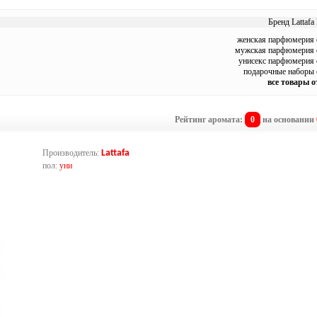
Бренд Lattafa
женская парфюмерия о
мужская парфюмерия о
унисекс парфюмерия о
подарочные наборы о
все товары о
Рейтинг аромата:
0
на основании
Производитель:
Lattafa
пол:
уни