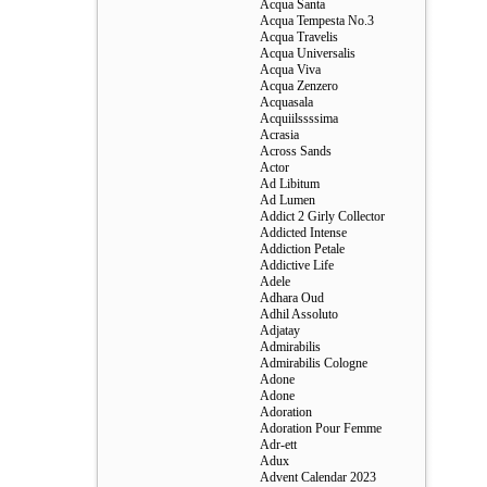
Acqua Santa
Acqua Tempesta No.3
Acqua Travelis
Acqua Universalis
Acqua Viva
Acqua Zenzero
Acquasala
Acquiilssssima
Acrasia
Across Sands
Actor
Ad Libitum
Ad Lumen
Addict 2 Girly Collector
Addicted Intense
Addiction Petale
Addictive Life
Adele
Adhara Oud
Adhil Assoluto
Adjatay
Admirabilis
Admirabilis Cologne
Adone
Adone
Adoration
Adoration Pour Femme
Adr-ett
Adux
Advent Calendar 2023