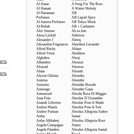
Al Attaar
A Song For The Rose
Al Hamatt
A Winter Melody
Al Haramain
AB
Perfumes
AB Liquid Spice
Al Jazeera Perfumes
AB Tokyo Musk
Al-Rehab
AB ± Cashmere
Alex Simone
Ab.so.lute.
Alexa Lixfeld
Abbrivio
Alexandre J
Abeeq
Alexandria Fragrances
Aberdeen Lavander
Alfred Ritchy
Ablaze
Alfred Verne
Abolition
Alghabra
Abraj
ИТЬ
Alhambra
Abraxas
Alsayad
Abraxax
Altaia
Absinth
ИТЬ
Alyson Oldoini
Absinthe
Amirius
Absinthe
Amorino
Absinthe Boreale
Amouage
Absinthe Gaiac
Amouroud
Absolu Rosa Di Maggio
Anat Fritz
Absolue D`Osmanthe
Anatole Lebreton
Absolue Pour le Matin
Andrea Maack
Absolue Pour le Soir
Andree Putman
Absolus Allegoria Ambre
Anfas
Samar
Anfas Alkhaleej
Absolus Allegoria Rose
Angela Ciampagna
Amira
Angela Flanders
Absolus Allegoria Santal