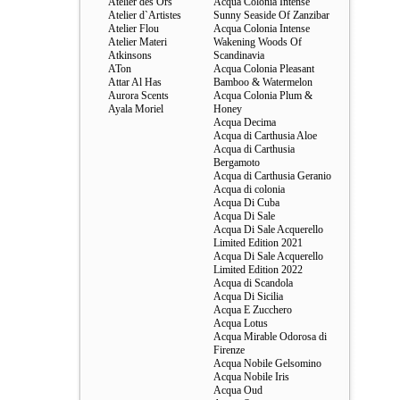
Atelier des Ors
Acqua Colonia Intense
Atelier d`Artistes
Sunny Seaside Of Zanzibar
Atelier Flou
Acqua Colonia Intense
Atelier Materi
Wakening Woods Of
Atkinsons
Scandinavia
ATon
Acqua Colonia Pleasant
Attar Al Has
Bamboo & Watermelon
Aurora Scents
Acqua Colonia Plum &
Ayala Moriel
Honey
Acqua Decima
Acqua di Carthusia Aloe
Acqua di Carthusia
Bergamoto
Acqua di Carthusia Geranio
Acqua di colonia
Acqua Di Cuba
Acqua Di Sale
Acqua Di Sale Acquerello
Limited Edition 2021
Acqua Di Sale Acquerello
Limited Edition 2022
Acqua di Scandola
Acqua Di Sicilia
Acqua E Zucchero
Acqua Lotus
Acqua Mirable Odorosa di
Firenze
Acqua Nobile Gelsomino
Acqua Nobile Iris
Acqua Oud