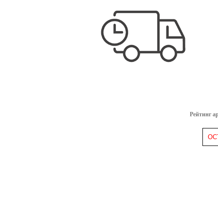
Рейтинг а
ОС