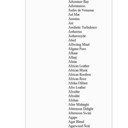
Adventure Bay
Adventuress
Aedes de Venustas
Ael Mat
Aenotus
Aer
Aesthetic Turbulence
Aethereus
Aetheroxyde
Afeef
Affecting Mind
Afgano Puro
Afkaar
Aflaaj
Afnan
African Leather
African Musk
African Rooibos
African Rose
Afrika Olifant
Afro Leather
Afrodite
Afrodite
Afshan
After Midnight
Afternoon Delight
Afternoon Swim
Agape
Agar Blend
Agarwood Noir