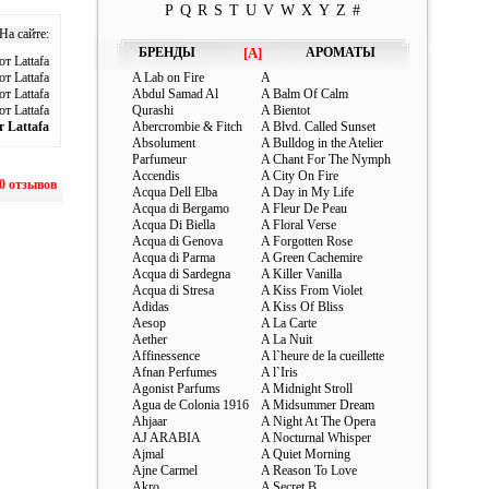
P
Q
R
S
T
U
V
W
X
Y
Z
#
 На сайте:
БРЕНДЫ
[A]
АРОМАТЫ
т Lattafa
т Lattafa
A Lab on Fire
A
т Lattafa
Abdul Samad Al
A Balm Of Calm
т Lattafa
Qurashi
A Bientot
т Lattafa
Abercrombie & Fitch
A Blvd. Called Sunset
Absolument
A Bulldog in the Atelier
Parfumeur
A Chant For The Nymph
Accendis
A City On Fire
0 отзывов
Acqua Dell Elba
A Day in My Life
Acqua di Bergamo
A Fleur De Peau
Acqua Di Biella
A Floral Verse
Acqua di Genova
A Forgotten Rose
Acqua di Parma
A Green Cachemire
Acqua di Sardegna
A Killer Vanilla
Acqua di Stresa
A Kiss From Violet
Adidas
A Kiss Of Bliss
Aesop
A La Carte
Aether
A La Nuit
Affinessence
A l`heure de la cueillette
Afnan Perfumes
A l`Iris
Agonist Parfums
A Midnight Stroll
Agua de Colonia 1916
A Midsummer Dream
Ahjaar
A Night At The Opera
AJ ARABIA
A Nocturnal Whisper
Ajmal
A Quiet Morning
Ajne Carmel
A Reason To Love
Akro
A Secret B