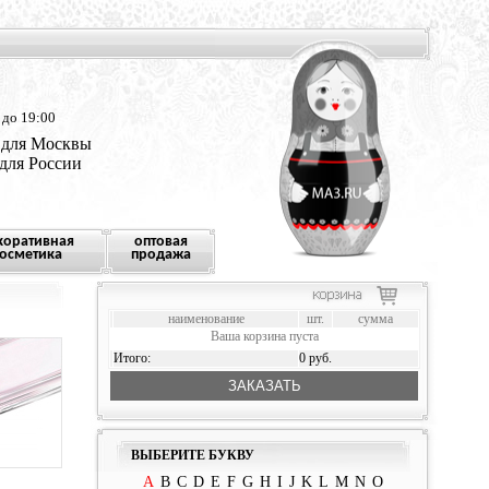
 до 19:00
 для Москвы
 для России
коративная
оптовая
осметика
продажа
наименование
шт.
сумма
Ваша корзина пуста
Итого:
0 руб.
ЗАКАЗАТЬ
ВЫБЕРИТЕ БУКВУ
A
B
C
D
E
F
G
H
I
J
K
L
M
N
O