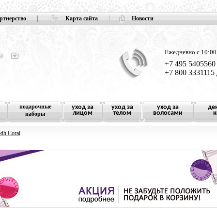
ртнерство
Карта сайта
Новости
Ежедневно с 10:00
+7 495 5405560
+7 800 3331115
подарочные
уход за
уход за
уход за
де
лицом
телом
волосами
к
наборы
dh Coral