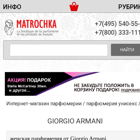
ИНФО
РУБРИ
ЖЕНСКАЯ ПАРФЮМЕРИЯ
ДОСТАВКА И ОПЛАТА
+7(495) 540-55
МУЖСКАЯ ПАРФЮМЕРИЯ
НОВОСТИ
+7(800) 333-11
ПАРТНЕРСТВО
УНИСЕКС ПАРФЮМЕРИЯ
ОПТ ОТ 10 ЕДИНИЦ
НАЙТИ
ПОДАРОЧНЫЕ НАБОРЫ
КОНТАКТЫ
ЖЕНСКИЕ НАБОРЫ
МУЖСКИЕ НАБОРЫ
УНИСЕКС НАБОРЫ
УХОД ЗА ЛИЦОМ
УХОД ЗА ТЕЛОМ
Интернет-магазин парфюмерии
/
парфюмерия унисекс
УХОД ЗА ВОЛОСАМИ
ДЕКОРАТИВНАЯ КОСМЕТИКА
GIORGIO ARMANI
женская парфюмерия от Giorgio Armani