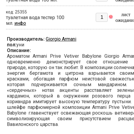
код: 25355
лист
туалетная вода тестер 100
ожидани
мл.
инфо
Производитель:
Giorgio Armani
пол:
уни
Описание:
Ароматом Armani Prive Vetiver Babylone Giorgio Arma
одновременно демонстрирует свое отношение 
природе, которую он так любит. В композиции солнечн
энергия бергамота и цитрона взрывается своим
красками, обогащая парфюм неистовой свежестью
которая подчеркивается сочным мандарином. 
«сердечных» нотах акценты расставляет зелены
кардамон, который в окружении розового перца 
кориандра имитирует высокую температуру пустыни.
шлейфе парфюмерной композиции Armani Prive Vetiv
Babylone главенствует освежающая роскошь ветивер
символизирующая своим присутствием расцве
Вавилонского царства.