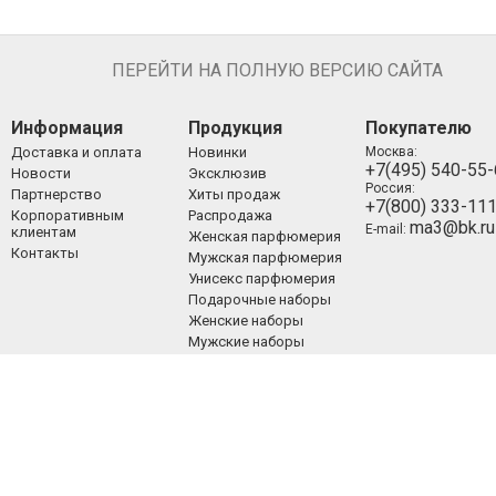
ПЕРЕЙТИ НА ПОЛНУЮ ВЕРСИЮ САЙТА
Информация
Продукция
Покупателю
Доставка и оплата
Новинки
Москва:
+7(495) 540-55
Новости
Эксклюзив
Россия:
Партнерство
Хиты продаж
+7(800) 333-11
Корпоративным
Распродажа
ma3@bk.ru
E-mail:
клиентам
Женская парфюмерия
Контакты
Мужская парфюмерия
Унисекс парфюмерия
Подарочные наборы
Женские наборы
Мужские наборы
Унисекс наборы
Уход за лицом
Уход за телом
Уход за волосами
Декоративная
косметика