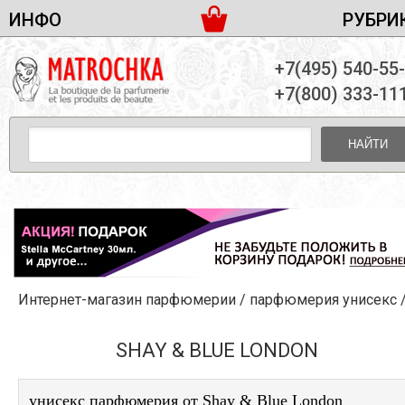
ИНФО
РУБРИ
ЖЕНСКАЯ ПАРФЮМЕРИЯ
ДОСТАВКА И ОПЛАТА
+7(495) 540-55
МУЖСКАЯ ПАРФЮМЕРИЯ
НОВОСТИ
+7(800) 333-11
ПАРТНЕРСТВО
УНИСЕКС ПАРФЮМЕРИЯ
ОПТ ОТ 10 ЕДИНИЦ
НАЙТИ
ПОДАРОЧНЫЕ НАБОРЫ
КОНТАКТЫ
ЖЕНСКИЕ НАБОРЫ
МУЖСКИЕ НАБОРЫ
УНИСЕКС НАБОРЫ
УХОД ЗА ЛИЦОМ
УХОД ЗА ТЕЛОМ
Интернет-магазин парфюмерии
/
парфюмерия унисекс
УХОД ЗА ВОЛОСАМИ
ДЕКОРАТИВНАЯ КОСМЕТИКА
SHAY & BLUE LONDON
унисекс парфюмерия от Shay & Blue London