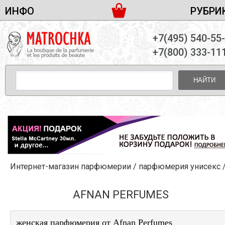
ИНФО
РУБРИ
ЖЕНСКАЯ ПАРФЮМЕРИЯ
ДОСТАВКА И ОПЛАТА
+7(495) 540-55
МУЖСКАЯ ПАРФЮМЕРИЯ
НОВОСТИ
+7(800) 333-11
ПАРТНЕРСТВО
УНИСЕКС ПАРФЮМЕРИЯ
ОПТ ОТ 10 ЕДИНИЦ
НАЙТИ
ПОДАРОЧНЫЕ НАБОРЫ
КОНТАКТЫ
ЖЕНСКИЕ НАБОРЫ
МУЖСКИЕ НАБОРЫ
УНИСЕКС НАБОРЫ
УХОД ЗА ЛИЦОМ
УХОД ЗА ТЕЛОМ
Интернет-магазин парфюмерии
/
парфюмерия унисекс
УХОД ЗА ВОЛОСАМИ
ДЕКОРАТИВНАЯ КОСМЕТИКА
AFNAN PERFUMES
женская парфюмерия от Afnan Perfumes