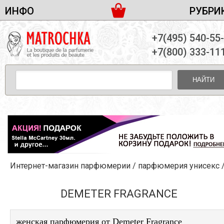
ИНФО
РУБРИ
ЖЕНСКАЯ ПАРФЮМЕРИЯ
ДОСТАВКА И ОПЛАТА
+7(495) 540-55
МУЖСКАЯ ПАРФЮМЕРИЯ
НОВОСТИ
+7(800) 333-11
ПАРТНЕРСТВО
УНИСЕКС ПАРФЮМЕРИЯ
ОПТ ОТ 10 ЕДИНИЦ
НАЙТИ
ПОДАРОЧНЫЕ НАБОРЫ
КОНТАКТЫ
ЖЕНСКИЕ НАБОРЫ
МУЖСКИЕ НАБОРЫ
УНИСЕКС НАБОРЫ
УХОД ЗА ЛИЦОМ
УХОД ЗА ТЕЛОМ
Интернет-магазин парфюмерии
/
парфюмерия унисекс
УХОД ЗА ВОЛОСАМИ
ДЕКОРАТИВНАЯ КОСМЕТИКА
DEMETER FRAGRANCE
женская парфюмерия от Demeter Fragrance