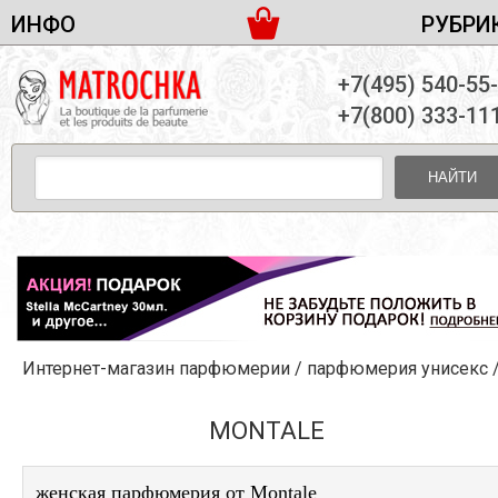
ИНФО
РУБРИ
ЖЕНСКАЯ ПАРФЮМЕРИЯ
ДОСТАВКА И ОПЛАТА
+7(495) 540-55
МУЖСКАЯ ПАРФЮМЕРИЯ
НОВОСТИ
+7(800) 333-11
ПАРТНЕРСТВО
УНИСЕКС ПАРФЮМЕРИЯ
ОПТ ОТ 10 ЕДИНИЦ
НАЙТИ
ПОДАРОЧНЫЕ НАБОРЫ
КОНТАКТЫ
ЖЕНСКИЕ НАБОРЫ
МУЖСКИЕ НАБОРЫ
УНИСЕКС НАБОРЫ
УХОД ЗА ЛИЦОМ
УХОД ЗА ТЕЛОМ
Интернет-магазин парфюмерии
/
парфюмерия унисекс
УХОД ЗА ВОЛОСАМИ
ДЕКОРАТИВНАЯ КОСМЕТИКА
MONTALE
женская парфюмерия от Montale