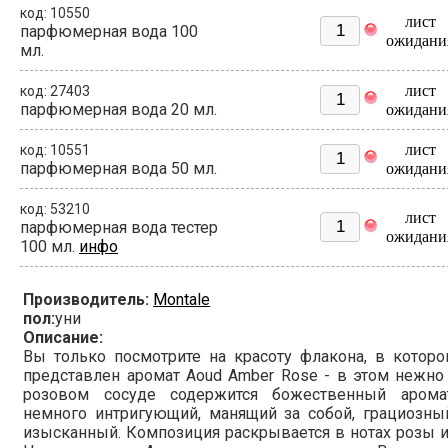
код: 10550
лист
парфюмерная вода 100
ожидани
мл.
лист
код: 27403
парфюмерная вода 20 мл.
ожидани
лист
код: 10551
парфюмерная вода 50 мл.
ожидани
код: 53210
лист
парфюмерная вода тестер
ожидани
100 мл.
инфо
Производитель:
Montale
пол:
уни
Описание:
Вы только посмотрите на красоту флакона, в котор
представлен аромат Aoud Amber Rose - в этом нежно
розовом сосуде содержится божественный аромат
немного интригующий, манящий за собой, грациозны
изысканный. Композиция раскрывается в нотах розы 