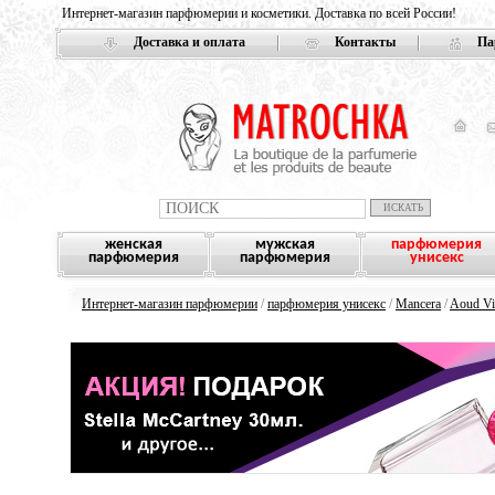
Интернет-магазин парфюмерии и косметики. Доставка по всей России!
Доставка и оплата
Контакты
Па
женская
мужская
парфюмерия
парфюмерия
парфюмерия
унисекс
Интернет-магазин парфюмерии
/
парфюмерия унисекс
/
Mancera
/
Aoud Vi