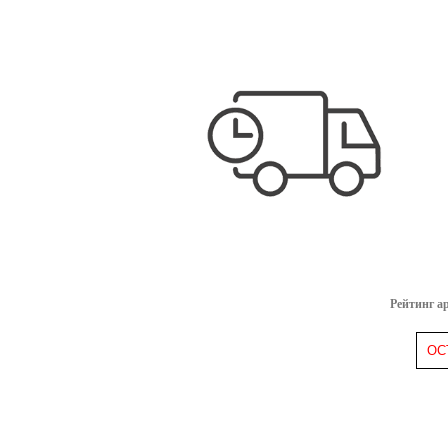
Рейтинг а
ОС