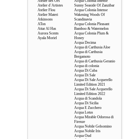
Atelier des Ors
Acqua Colonia Intense
Atelier d`Artistes
Sunny Seaside Of Zanzibar
Atelier Flou
Acqua Colonia Intense
Atelier Materi
Wakening Woods Of
Atkinsons
Scandinavia
ATon
Acqua Colonia Pleasant
Attar Al Has
Bamboo & Watermelon
Aurora Scents
Acqua Colonia Plum &
Ayala Moriel
Honey
Acqua Decima
Acqua di Carthusia Aloe
Acqua di Carthusia
Bergamoto
Acqua di Carthusia Geranio
Acqua di colonia
Acqua Di Cuba
Acqua Di Sale
Acqua Di Sale Acquerello
Limited Edition 2021
Acqua Di Sale Acquerello
Limited Edition 2022
Acqua di Scandola
Acqua Di Sicilia
Acqua E Zucchero
Acqua Lotus
Acqua Mirable Odorosa di
Firenze
Acqua Nobile Gelsomino
Acqua Nobile Iris
Acqua Oud