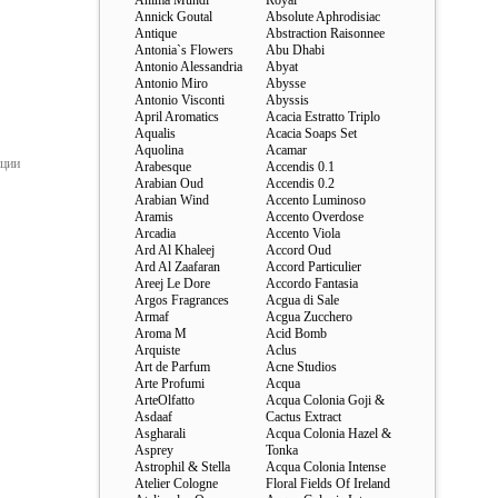
Anima Mundi
Royal
Annick Goutal
Absolute Aphrodisiac
Antique
Abstraction Raisonnee
Antonia`s Flowers
Abu Dhabi
Antonio Alessandria
Abyat
Antonio Miro
Abysse
Antonio Visconti
Abyssis
April Aromatics
Acacia Estratto Triplo
Aqualis
Acacia Soaps Set
Aquolina
Acamar
ации
Arabesque
Accendis 0.1
Arabian Oud
Accendis 0.2
Arabian Wind
Accento Luminoso
Aramis
Accento Overdose
Arcadia
Accento Viola
Ard Al Khaleej
Accord Oud
Ard Al Zaafaran
Accord Particulier
Areej Le Dore
Accordo Fantasia
Argos Fragrances
Acgua di Sale
Armaf
Acgua Zucchero
Aroma M
Acid Bomb
Arquiste
Aclus
Art de Parfum
Acne Studios
Arte Profumi
Acqua
ArteOlfatto
Acqua Colonia Goji &
Asdaaf
Cactus Extract
Asgharali
Acqua Colonia Hazel &
Asprey
Tonka
Astrophil & Stella
Acqua Colonia Intense
Atelier Cologne
Floral Fields Of Ireland