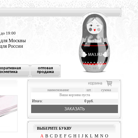
 до 19:00
 для Москвы
 для России
коративная
оптовая
осметика
продажа
наименование
шт.
сумма
Ваша корзина пуста
Итого:
0 руб.
ЗАКАЗАТЬ
ВЫБЕРИТЕ БУКВУ
A
B
C
D
E
F
G
H
I
J
K
L
M
N
O