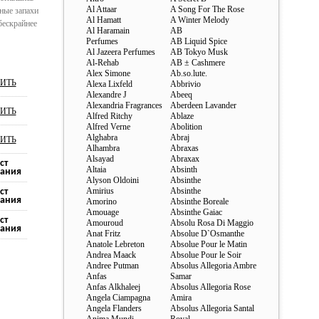
Al Attaar
A Song For The Rose
ные запахи
Al Hamatt
A Winter Melody
бескрайнее
Al Haramain
AB
Perfumes
AB Liquid Spice
Al Jazeera Perfumes
AB Tokyo Musk
Al-Rehab
AB ± Cashmere
Alex Simone
Ab.so.lute.
ИТЬ
Alexa Lixfeld
Abbrivio
Alexandre J
Abeeq
Alexandria Fragrances
Aberdeen Lavander
ИТЬ
Alfred Ritchy
Ablaze
Alfred Verne
Abolition
Alghabra
Abraj
ИТЬ
Alhambra
Abraxas
Alsayad
Abraxax
ст
Altaia
Absinth
ания
Alyson Oldoini
Absinthe
Amirius
Absinthe
ст
ания
Amorino
Absinthe Boreale
Amouage
Absinthe Gaiac
ст
Amouroud
Absolu Rosa Di Maggio
ания
Anat Fritz
Absolue D`Osmanthe
Anatole Lebreton
Absolue Pour le Matin
Andrea Maack
Absolue Pour le Soir
Andree Putman
Absolus Allegoria Ambre
Anfas
Samar
Anfas Alkhaleej
Absolus Allegoria Rose
Angela Ciampagna
Amira
Angela Flanders
Absolus Allegoria Santal