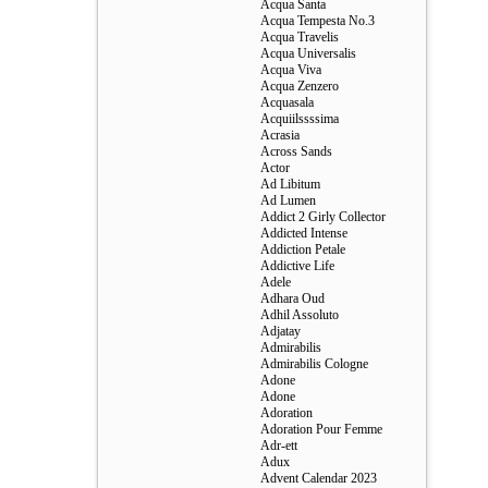
Acqua Santa
Acqua Tempesta No.3
Acqua Travelis
Acqua Universalis
Acqua Viva
Acqua Zenzero
Acquasala
Acquiilssssima
Acrasia
Across Sands
Actor
Ad Libitum
Ad Lumen
Addict 2 Girly Collector
Addicted Intense
Addiction Petale
Addictive Life
Adele
Adhara Oud
Adhil Assoluto
Adjatay
Admirabilis
Admirabilis Cologne
Adone
Adone
Adoration
Adoration Pour Femme
Adr-ett
Adux
Advent Calendar 2023