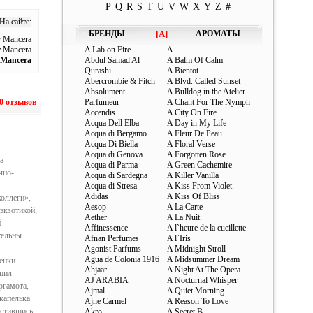
P
Q
R
S
T
U
V
W
X
Y
Z
#
На сайте:
БРЕНДЫ
[A]
АРОМАТЫ
 Mancera
 Mancera
A Lab on Fire
A
 Mancera
Abdul Samad Al
A Balm Of Calm
Qurashi
A Bientot
Abercrombie & Fitch
A Blvd. Called Sunset
Absolument
A Bulldog in the Atelier
0 отзывов
Parfumeur
A Chant For The Nymph
Accendis
A City On Fire
Acqua Dell Elba
A Day in My Life
Acqua di Bergamo
A Fleur De Peau
Acqua Di Biella
A Floral Verse
Acqua di Genova
A Forgotten Rose
a
Acqua di Parma
A Green Cachemire
чно-
Acqua di Sardegna
A Killer Vanilla
Acqua di Stresa
A Kiss From Violet
Adidas
A Kiss Of Bliss
коллеги»,
Aesop
A La Carte
экзотикой,
Aether
A La Nuit
й
Affinessence
A l`heure de la cueillette
тельны
Afnan Perfumes
A l`Iris
Agonist Parfums
A Midnight Stroll
Agua de Colonia 1916
A Midsummer Dream
енки
Ahjaar
A Night At The Opera
ешил
AJ ARABIA
A Nocturnal Whisper
ргамота,
Ajmal
A Quiet Morning
капелька
Ajne Carmel
A Reason To Love
естившись
Akro
A Secret B