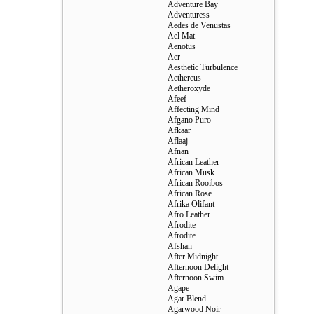
Adventure Bay
Adventuress
Aedes de Venustas
Ael Mat
Aenotus
Aer
Aesthetic Turbulence
Aethereus
Aetheroxyde
Afeef
Affecting Mind
Afgano Puro
Afkaar
Aflaaj
Afnan
African Leather
African Musk
African Rooibos
African Rose
Afrika Olifant
Afro Leather
Afrodite
Afrodite
Afshan
After Midnight
Afternoon Delight
Afternoon Swim
Agape
Agar Blend
Agarwood Noir