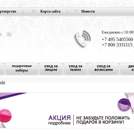
ртнерство
Карта сайта
Новости
Ежедневно с 10:00
+7 495 5405560
+7 800 3331115
подарочные
уход за
уход за
уход за
де
лицом
телом
волосами
к
наборы
olet