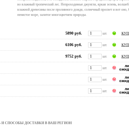
во влажный тропический лес. Непроходимые джунгли, яркая зелень, волшеб
влажной древесины после проливного дождя, солнечный просвет и вот оно, 
пенистое море, залитое многоцветием природы.
5890 руб.
шт.
КУП
6106 руб.
шт.
КУП
9752 руб.
шт.
КУП
ли
шт.
ожид
ли
шт.
ожид
ли
шт.
ожид
 И СПОСОБЫ ДОСТАВКИ В ВАШ РЕГИОН