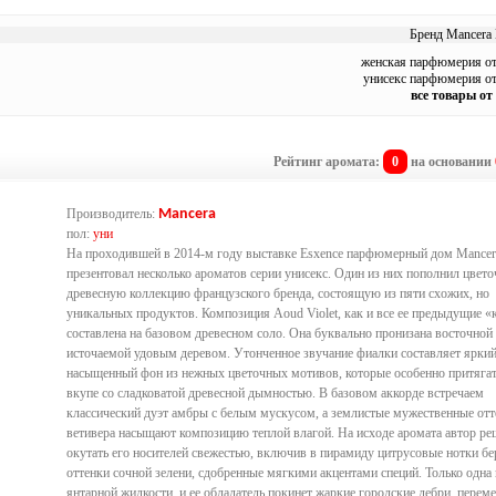
Бренд Mancera 
женская парфюмерия от
унисекс парфюмерия от
все товары от
Рейтинг аромата:
0
на основании
Производитель:
Mancera
пол:
уни
На проходившей в 2014-м году выставке Esxence парфюмерный дом Mancer
презентовал несколько ароматов серии унисекс. Один из них пополнил цвето
древесную коллекцию французского бренда, состоящую из пяти схожих, но
уникальных продуктов. Композиция Aoud Violet, как и все ее предыдущие «
составлена на базовом древесном соло. Она буквально пронизана восточной 
источаемой удовым деревом. Утонченное звучание фиалки составляет ярки
насыщенный фон из нежных цветочных мотивов, которые особенно притяга
вкупе со сладковатой древесной дымностью. В базовом аккорде встречаем
классический дуэт амбры с белым мускусом, а землистые мужественные отт
ветивера насыщают композицию теплой влагой. На исходе аромата автор р
окутать его носителей свежестью, включив в пирамиду цитрусовые нотки бе
оттенки сочной зелени, сдобренные мягкими акцентами специй. Только одна 
янтарной жидкости, и ее обладатель покинет жаркие городские дебри, перем