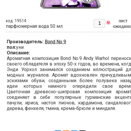
лист
код: 19514
парфюмерная вода 50 мл.
ожидани
Производитель:
Bond No 9
пол:
уни
Описание:
Ароматная композиция Bond No.9 Andy Warhol перенос
своего обладателя в эпоху 50-х годов, во времена, ког
Энди Уорхол занимался созданием иллюстраций дл
модных журналов. Аромат вдохновлен причудливым
эскизами обуви, созданными более полувека назад
идеи которых намного опередили свое время
Цветочная древесно-шипровая композиция аромат
соединяет в себе популярные гурманские акцент
пачули, ириса, настоя пионов, кардамона, сандалово
дерева, фенхеля, тмина, крема-брюле и миндаля.