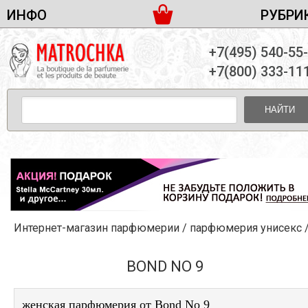
ИНФО
РУБРИ
ЖЕНСКАЯ ПАРФЮМЕРИЯ
ДОСТАВКА И ОПЛАТА
+7(495) 540-55
МУЖСКАЯ ПАРФЮМЕРИЯ
НОВОСТИ
+7(800) 333-11
ПАРТНЕРСТВО
УНИСЕКС ПАРФЮМЕРИЯ
ОПТ ОТ 10 ЕДИНИЦ
НАЙТИ
ПОДАРОЧНЫЕ НАБОРЫ
КОНТАКТЫ
ЖЕНСКИЕ НАБОРЫ
МУЖСКИЕ НАБОРЫ
УНИСЕКС НАБОРЫ
УХОД ЗА ЛИЦОМ
УХОД ЗА ТЕЛОМ
Интернет-магазин парфюмерии
/
парфюмерия унисекс
УХОД ЗА ВОЛОСАМИ
ДЕКОРАТИВНАЯ КОСМЕТИКА
BOND NO 9
женская парфюмерия от Bond No 9