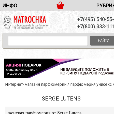
ИНФО
РУБРИ
ЖЕНСКАЯ ПАРФЮМЕРИЯ
ДОСТАВКА И ОПЛАТА
+7(495) 540-55
МУЖСКАЯ ПАРФЮМЕРИЯ
НОВОСТИ
+7(800) 333-11
ПАРТНЕРСТВО
УНИСЕКС ПАРФЮМЕРИЯ
ОПТ ОТ 10 ЕДИНИЦ
НАЙТИ
ПОДАРОЧНЫЕ НАБОРЫ
КОНТАКТЫ
ЖЕНСКИЕ НАБОРЫ
МУЖСКИЕ НАБОРЫ
УНИСЕКС НАБОРЫ
УХОД ЗА ЛИЦОМ
УХОД ЗА ТЕЛОМ
Интернет-магазин парфюмерии
/
парфюмерия унисекс
УХОД ЗА ВОЛОСАМИ
ДЕКОРАТИВНАЯ КОСМЕТИКА
SERGE LUTENS
женская парфюмерия от Serge Lutens