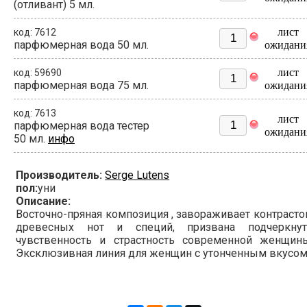
(отливант) 5 мл.
лист
код: 7612
парфюмерная вода 50 мл.
ожидани
лист
код: 59690
парфюмерная вода 75 мл.
ожидани
код: 7613
лист
парфюмерная вода тестер
ожидани
50 мл.
инфо
Производитель:
Serge Lutens
пол:
уни
Описание:
Восточно-пряная композиция , завораживает контраст
древесных нот и специй, призвана подчеркнут
чувственность и страстность современной женщины
Эксклюзивная линия для женщин с утонченным вкусом