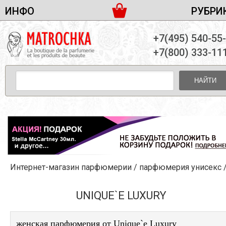
ИНФО
РУБРИ
ЖЕНСКАЯ ПАРФЮМЕРИЯ
ДОСТАВКА И ОПЛАТА
+7(495) 540-55
МУЖСКАЯ ПАРФЮМЕРИЯ
НОВОСТИ
+7(800) 333-11
ПАРТНЕРСТВО
УНИСЕКС ПАРФЮМЕРИЯ
ОПТ ОТ 10 ЕДИНИЦ
НАЙТИ
ПОДАРОЧНЫЕ НАБОРЫ
КОНТАКТЫ
ЖЕНСКИЕ НАБОРЫ
МУЖСКИЕ НАБОРЫ
УНИСЕКС НАБОРЫ
УХОД ЗА ЛИЦОМ
УХОД ЗА ТЕЛОМ
Интернет-магазин парфюмерии
/
парфюмерия унисекс
УХОД ЗА ВОЛОСАМИ
ДЕКОРАТИВНАЯ КОСМЕТИКА
UNIQUE`E LUXURY
женская парфюмерия от Unique`e Luxury