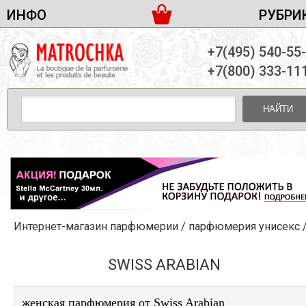
ИНФО
РУБРИ
ЖЕНСКАЯ ПАРФЮМЕРИЯ
ДОСТАВКА И ОПЛАТА
+7(495) 540-55
МУЖСКАЯ ПАРФЮМЕРИЯ
НОВОСТИ
+7(800) 333-11
ПАРТНЕРСТВО
УНИСЕКС ПАРФЮМЕРИЯ
ОПТ ОТ 10 ЕДИНИЦ
НАЙТИ
ПОДАРОЧНЫЕ НАБОРЫ
КОНТАКТЫ
ЖЕНСКИЕ НАБОРЫ
МУЖСКИЕ НАБОРЫ
УНИСЕКС НАБОРЫ
УХОД ЗА ЛИЦОМ
УХОД ЗА ТЕЛОМ
Интернет-магазин парфюмерии
/
парфюмерия унисекс
УХОД ЗА ВОЛОСАМИ
ДЕКОРАТИВНАЯ КОСМЕТИКА
SWISS ARABIAN
женская парфюмерия от Swiss Arabian