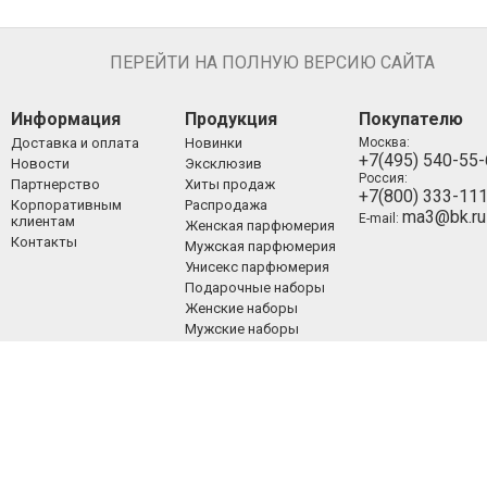
ПЕРЕЙТИ НА ПОЛНУЮ ВЕРСИЮ САЙТА
Информация
Продукция
Покупателю
Доставка и оплата
Новинки
Москва:
+7(495) 540-55
Новости
Эксклюзив
Россия:
Партнерство
Хиты продаж
+7(800) 333-11
Корпоративным
Распродажа
ma3@bk.ru
E-mail:
клиентам
Женская парфюмерия
Контакты
Мужская парфюмерия
Унисекс парфюмерия
Подарочные наборы
Женские наборы
Мужские наборы
Унисекс наборы
Уход за лицом
Уход за телом
Уход за волосами
Декоративная
косметика