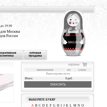
 до 19:00
 для Москвы
 для России
коративная
оптовая
осметика
продажа
наименование
шт.
сумма
Ваша корзина пуста
Итого:
0 руб.
ЗАКАЗАТЬ
ВЫБЕРИТЕ БУКВУ
A
B
C
D
E
F
G
H
I
J
K
L
M
N
O