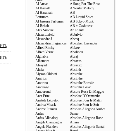
Al Attaar
A Song For The Rose
Al Hamatt
A Winter Melody
Al Haramain
AB
Perfumes
AB Liquid Spice
Al Jazeera Perfumes
AB Tokyo Musk
Al-Rehab
AB ± Cashmere
Alex Simone
Ab.so.lute.
Alexa Lixfeld
Abbrivio
Alexandre J
Abeeq
Alexandria Fragrances
Aberdeen Lavander
ИТЬ
Alfred Ritchy
Ablaze
Alfred Verne
Abolition
Alghabra
Abraj
ИТЬ
Alhambra
Abraxas
Alsayad
Abraxax
Altaia
Absinth
Alyson Oldoini
Absinthe
Amirius
Absinthe
Amorino
Absinthe Boreale
Amouage
Absinthe Gaiac
Amouroud
Absolu Rosa Di Maggio
Anat Fritz
Absolue D`Osmanthe
Anatole Lebreton
Absolue Pour le Matin
Andrea Maack
Absolue Pour le Soir
Andree Putman
Absolus Allegoria Ambre
Anfas
Samar
Anfas Alkhaleej
Absolus Allegoria Rose
Angela Ciampagna
Amira
Angela Flanders
Absolus Allegoria Santal