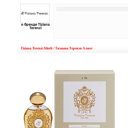
о бренде Tiziana
Terenzi
Tiziana Terenzi Alioth / Тизиана Терензи Алиот