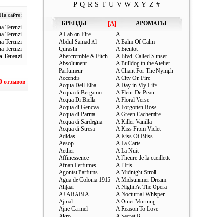
P
Q
R
S
T
U
V
W
X
Y
Z
#
 На сайте:
БРЕНДЫ
[A]
АРОМАТЫ
a Terenzi
a Terenzi
A Lab on Fire
A
a Terenzi
Abdul Samad Al
A Balm Of Calm
a Terenzi
Qurashi
A Bientot
a Terenzi
Abercrombie & Fitch
A Blvd. Called Sunset
Absolument
A Bulldog in the Atelier
Parfumeur
A Chant For The Nymph
Accendis
A City On Fire
0 отзывов
Acqua Dell Elba
A Day in My Life
Acqua di Bergamo
A Fleur De Peau
Acqua Di Biella
A Floral Verse
Acqua di Genova
A Forgotten Rose
Acqua di Parma
A Green Cachemire
Acqua di Sardegna
A Killer Vanilla
Acqua di Stresa
A Kiss From Violet
Adidas
A Kiss Of Bliss
Aesop
A La Carte
Aether
A La Nuit
Affinessence
A l`heure de la cueillette
Afnan Perfumes
A l`Iris
Agonist Parfums
A Midnight Stroll
Agua de Colonia 1916
A Midsummer Dream
Ahjaar
A Night At The Opera
AJ ARABIA
A Nocturnal Whisper
Ajmal
A Quiet Morning
Ajne Carmel
A Reason To Love
Akro
A Secret B