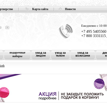
ртнерство
Карта сайта
Новости
Ежедневно с 10:00
+7 495 5405560
+7 800 3331115
подарочные
уход за
уход за
уход за
де
лицом
телом
волосами
к
наборы
ioth