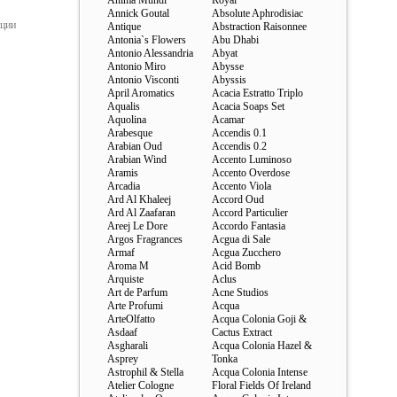
Anima Mundi
Royal
Annick Goutal
Absolute Aphrodisiac
ации
Antique
Abstraction Raisonnee
Antonia`s Flowers
Abu Dhabi
Antonio Alessandria
Abyat
Antonio Miro
Abysse
Antonio Visconti
Abyssis
April Aromatics
Acacia Estratto Triplo
Aqualis
Acacia Soaps Set
Aquolina
Acamar
Arabesque
Accendis 0.1
Arabian Oud
Accendis 0.2
Arabian Wind
Accento Luminoso
Aramis
Accento Overdose
Arcadia
Accento Viola
Ard Al Khaleej
Accord Oud
Ard Al Zaafaran
Accord Particulier
Areej Le Dore
Accordo Fantasia
Argos Fragrances
Acgua di Sale
Armaf
Acgua Zucchero
Aroma M
Acid Bomb
Arquiste
Aclus
Art de Parfum
Acne Studios
Arte Profumi
Acqua
ArteOlfatto
Acqua Colonia Goji &
Asdaaf
Cactus Extract
Asgharali
Acqua Colonia Hazel &
Asprey
Tonka
Astrophil & Stella
Acqua Colonia Intense
Atelier Cologne
Floral Fields Of Ireland