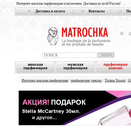
Интернет-магазин парфюмерии и косметики. Доставка по всей России!
Доставка и оплата
Контакты
Па
женская
мужская
парфюмерия
парфюмерия
парфюмерия
унисекс
Интернет-магазин парфюмерии
/
парфюмерия унисекс
/
Tiziana Terenzi
/
Al