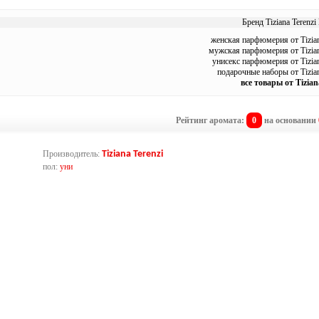
Бренд Tiziana Terenzi
женская парфюмерия от Tizian
мужская парфюмерия от Tizian
унисекс парфюмерия от Tizian
подарочные наборы от Tizian
все товары от Tizian
Рейтинг аромата:
0
на основании
Производитель:
Tiziana Terenzi
пол:
уни