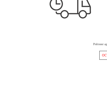
Рейтинг а
ОС