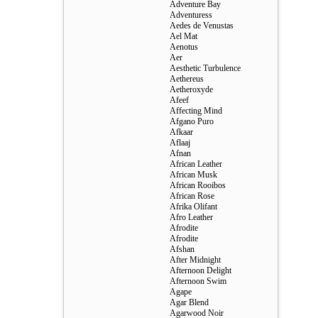
Adventure Bay
Adventuress
Aedes de Venustas
Ael Mat
Aenotus
Aer
Aesthetic Turbulence
Aethereus
Aetheroxyde
Afeef
Affecting Mind
Afgano Puro
Afkaar
Aflaaj
Afnan
African Leather
African Musk
African Rooibos
African Rose
Afrika Olifant
Afro Leather
Afrodite
Afrodite
Afshan
After Midnight
Afternoon Delight
Afternoon Swim
Agape
Agar Blend
Agarwood Noir