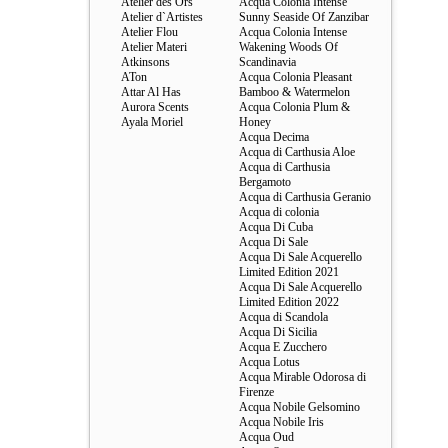
Atelier des Ors
Acqua Colonia Intense
Atelier d`Artistes
Sunny Seaside Of Zanzibar
Atelier Flou
Acqua Colonia Intense
Atelier Materi
Wakening Woods Of
Atkinsons
Scandinavia
ATon
Acqua Colonia Pleasant
Attar Al Has
Bamboo & Watermelon
Aurora Scents
Acqua Colonia Plum &
Ayala Moriel
Honey
Acqua Decima
Acqua di Carthusia Aloe
Acqua di Carthusia
Bergamoto
Acqua di Carthusia Geranio
Acqua di colonia
Acqua Di Cuba
Acqua Di Sale
Acqua Di Sale Acquerello
Limited Edition 2021
Acqua Di Sale Acquerello
Limited Edition 2022
Acqua di Scandola
Acqua Di Sicilia
Acqua E Zucchero
Acqua Lotus
Acqua Mirable Odorosa di
Firenze
Acqua Nobile Gelsomino
Acqua Nobile Iris
Acqua Oud