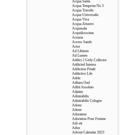
Acqua Santa
Acqua Tempesta No.3
Acqua Travelis
Acqua Universalis
Acqua Viva
Acqua Zenzero
Acquasala
Acquiilssssima
Acrasia
Across Sands
Actor
Ad Libitum
Ad Lumen
Addict 2 Girly Collector
Addicted Intense
Addiction Petale
Addictive Life
Adele
Adhara Oud
Adhil Assoluto
Adjatay
Admirabilis
Admirabilis Cologne
Adone
Adone
Adoration
Adoration Pour Femme
Adr-ett
Adux
Advent Calendar 2023