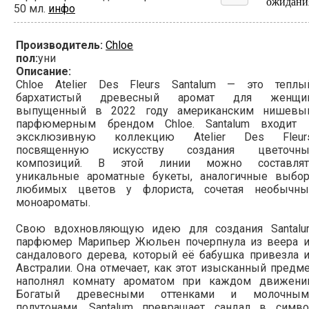
ожидани
50 мл.
инфо
Производитель:
Chloe
пол:
уни
Описание:
Chloe Atelier Des Fleurs Santalum — это теплый
бархатистый древесный аромат для женщин
выпущенный в 2022 году американским нишевы
парфюмерным брендом Chloe. Santalum входит 
эксклюзивную коллекцию Atelier Des Fleurs
посвященную искусству создания цветочны
композиций. В этой линии можно составлят
уникальные ароматные букеты, аналогичные выбор
любимых цветов у флориста, сочетая необычны
моноароматы.
Свою вдохновляющую идею для создания Santalu
парфюмер Марипьер Жюльен почерпнула из веера и
сандалового дерева, который её бабушка привезла 
Австралии. Она отмечает, как этот изысканный предм
наполнял комнату ароматом при каждом движении
Богатый древесными оттенками и молочным
полутонами, Santalum превращает сандал в симво