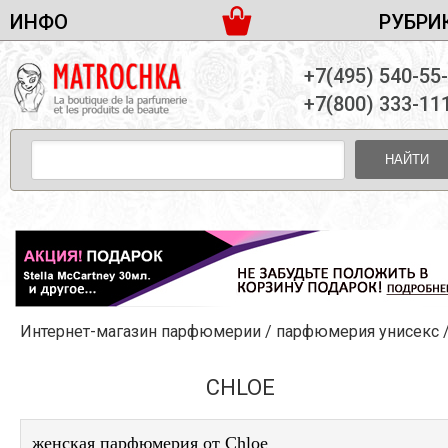
ИНФО
РУБРИ
ЖЕНСКАЯ ПАРФЮМЕРИЯ
ДОСТАВКА И ОПЛАТА
+7(495) 540-55
МУЖСКАЯ ПАРФЮМЕРИЯ
НОВОСТИ
+7(800) 333-11
ПАРТНЕРСТВО
УНИСЕКС ПАРФЮМЕРИЯ
ОПТ ОТ 10 ЕДИНИЦ
НАЙТИ
ПОДАРОЧНЫЕ НАБОРЫ
КОНТАКТЫ
ЖЕНСКИЕ НАБОРЫ
МУЖСКИЕ НАБОРЫ
УНИСЕКС НАБОРЫ
УХОД ЗА ЛИЦОМ
УХОД ЗА ТЕЛОМ
Интернет-магазин парфюмерии
/
парфюмерия унисекс
УХОД ЗА ВОЛОСАМИ
ДЕКОРАТИВНАЯ КОСМЕТИКА
CHLOE
женская парфюмерия от Chloe