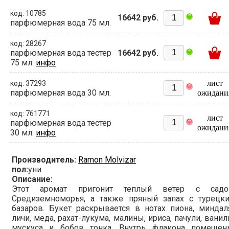
код: 10785
16642 руб.
парфюмерная вода 75 мл.
код: 28267
парфюмерная вода тестер
16642 руб.
75 мл.
инфо
лист
код: 37293
парфюмерная вода 30 мл.
ожидани
код: 761771
лист
парфюмерная вода тестер
ожидани
30 мл.
инфо
Производитель:
Ramon Molvizar
пол:
уни
Описание:
Этот аромат пригонит теплый ветер с садо
Средиземноморья, а также пряный запах с турецки
базаров. Букет раскрывается в нотах пиона, миндал
личи, меда, рахат-лукума, малины, ириса, пачули, ванил
мускуса и бобов тонка. Внутрь флакона помещен