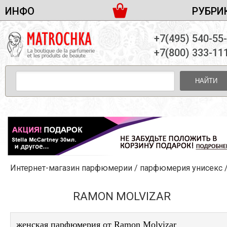
ИНФО
РУБРИ
ЖЕНСКАЯ ПАРФЮМЕРИЯ
ДОСТАВКА И ОПЛАТА
+7(495) 540-55
МУЖСКАЯ ПАРФЮМЕРИЯ
НОВОСТИ
+7(800) 333-11
ПАРТНЕРСТВО
УНИСЕКС ПАРФЮМЕРИЯ
ОПТ ОТ 10 ЕДИНИЦ
НАЙТИ
ПОДАРОЧНЫЕ НАБОРЫ
КОНТАКТЫ
ЖЕНСКИЕ НАБОРЫ
МУЖСКИЕ НАБОРЫ
УНИСЕКС НАБОРЫ
УХОД ЗА ЛИЦОМ
УХОД ЗА ТЕЛОМ
Интернет-магазин парфюмерии
/
парфюмерия унисекс
УХОД ЗА ВОЛОСАМИ
ДЕКОРАТИВНАЯ КОСМЕТИКА
RAMON MOLVIZAR
женская парфюмерия от Ramon Molvizar