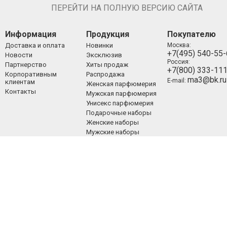
ПЕРЕЙТИ НА ПОЛНУЮ ВЕРСИЮ САЙТА
Информация
Продукция
Покупателю
Доставка и оплата
Новинки
Москва:
+7(495) 540-55
Новости
Эксклюзив
Россия:
Партнерство
Хиты продаж
+7(800) 333-11
Корпоративным
Распродажа
ma3@bk.ru
E-mail:
клиентам
Женская парфюмерия
Контакты
Мужская парфюмерия
Унисекс парфюмерия
Подарочные наборы
Женские наборы
Мужские наборы
Унисекс наборы
Уход за лицом
Уход за телом
Уход за волосами
Декоративная
косметика