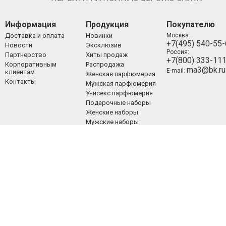
Информация
Продукция
Покупателю
Доставка и оплата
Новинки
Москва:
+7(495) 540-55
Новости
Эксклюзив
Россия:
Партнерство
Хиты продаж
+7(800) 333-11
Корпоративным
Распродажа
ma3@bk.ru
E-mail:
клиентам
Женская парфюмерия
Контакты
Мужская парфюмерия
Унисекс парфюмерия
Подарочные наборы
Женские наборы
Мужские наборы
Унисекс наборы
Уход за лицом
Уход за телом
Уход за волосами
Декоративная
косметика
ООО «Люкспарфюм» 2008-2021.
Все права защищены.