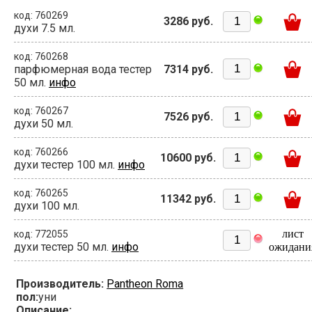
код: 760269
3286 руб.
духи 7.5 мл.
код: 760268
парфюмерная вода тестер
7314 руб.
50 мл.
инфо
код: 760267
7526 руб.
духи 50 мл.
код: 760266
10600 руб.
духи тестер 100 мл.
инфо
код: 760265
11342 руб.
духи 100 мл.
лист
код: 772055
духи тестер 50 мл.
инфо
ожидани
Производитель:
Pantheon Roma
пол:
уни
Описание: