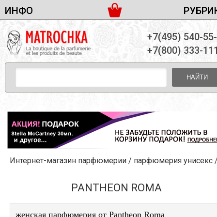
ИНФО
РУБРИ
ЖЕНСКАЯ ПАРФЮМЕРИЯ
ДОСТАВКА И ОПЛАТА
+7(495) 540-55
МУЖСКАЯ ПАРФЮМЕРИЯ
НОВОСТИ
+7(800) 333-11
ПАРТНЕРСТВО
УНИСЕКС ПАРФЮМЕРИЯ
ОПТ ОТ 10 ЕДИНИЦ
НАЙТИ
ПОДАРОЧНЫЕ НАБОРЫ
КОНТАКТЫ
ЖЕНСКИЕ НАБОРЫ
МУЖСКИЕ НАБОРЫ
УНИСЕКС НАБОРЫ
УХОД ЗА ЛИЦОМ
УХОД ЗА ТЕЛОМ
Интернет-магазин парфюмерии
/
парфюмерия унисекс
УХОД ЗА ВОЛОСАМИ
ДЕКОРАТИВНАЯ КОСМЕТИКА
PANTHEON ROMA
женская парфюмерия от Pantheon Roma