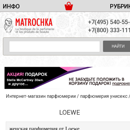
ИНФО
РУБРИ
ЖЕНСКАЯ ПАРФЮМЕРИЯ
ДОСТАВКА И ОПЛАТА
+7(495) 540-55
МУЖСКАЯ ПАРФЮМЕРИЯ
НОВОСТИ
+7(800) 333-11
ПАРТНЕРСТВО
УНИСЕКС ПАРФЮМЕРИЯ
ОПТ ОТ 10 ЕДИНИЦ
НАЙТИ
ПОДАРОЧНЫЕ НАБОРЫ
КОНТАКТЫ
ЖЕНСКИЕ НАБОРЫ
МУЖСКИЕ НАБОРЫ
УНИСЕКС НАБОРЫ
УХОД ЗА ЛИЦОМ
УХОД ЗА ТЕЛОМ
Интернет-магазин парфюмерии
/
парфюмерия унисекс
УХОД ЗА ВОЛОСАМИ
ДЕКОРАТИВНАЯ КОСМЕТИКА
LOEWE
женская парфюмерия от Loewe