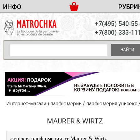
ИНФО
РУБРИ
ЖЕНСКАЯ ПАРФЮМЕРИЯ
ДОСТАВКА И ОПЛАТА
+7(495) 540-55
МУЖСКАЯ ПАРФЮМЕРИЯ
НОВОСТИ
+7(800) 333-11
ПАРТНЕРСТВО
УНИСЕКС ПАРФЮМЕРИЯ
ОПТ ОТ 10 ЕДИНИЦ
НАЙТИ
ПОДАРОЧНЫЕ НАБОРЫ
КОНТАКТЫ
ЖЕНСКИЕ НАБОРЫ
МУЖСКИЕ НАБОРЫ
УНИСЕКС НАБОРЫ
УХОД ЗА ЛИЦОМ
УХОД ЗА ТЕЛОМ
Интернет-магазин парфюмерии
/
парфюмерия унисекс
УХОД ЗА ВОЛОСАМИ
ДЕКОРАТИВНАЯ КОСМЕТИКА
MAURER & WIRTZ
женская парфюмерия от Maurer & Wirtz