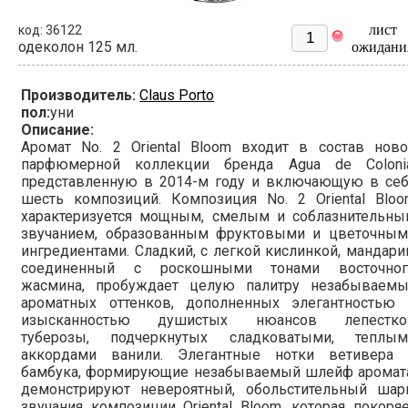
лист
код: 36122
одеколон 125 мл.
ожидани
Производитель:
Claus Porto
пол:
уни
Описание:
Аромат No. 2 Oriental Bloom входит в состав ново
парфюмерной коллекции бренда Agua de Colonia
представленную в 2014-м году и включающую в себ
шесть композиций. Композиция No. 2 Oriental Bloo
характеризуется мощным, смелым и соблазнительны
звучанием, образованным фруктовыми и цветочным
ингредиентами. Сладкий, с легкой кислинкой, мандари
соединенный с роскошными тонами восточног
жасмина, пробуждает целую палитру незабываемы
ароматных оттенков, дополненных элегантностью 
изысканностью душистых нюансов лепестко
туберозы, подчеркнутых сладковатыми, теплым
аккордами ванили. Элегантные нотки ветивера 
бамбука, формирующие незабываемый шлейф аромата
демонстрируют невероятный, обольстительный шар
звучания композиции Oriental Bloom, которая покоря