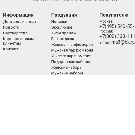
Информация
Продукция
Покупателю
Доставка и оплата
Новинки
Москва:
+7(495) 540-55
Новости
Эксклюзив
Россия:
Партнерство
Хиты продаж
+7(800) 333-11
Корпоративным
Распродажа
ma3@bk.ru
E-mail:
клиентам
Женская парфюмерия
Контакты
Мужская парфюмерия
Унисекс парфюмерия
Подарочные наборы
Женские наборы
Мужские наборы
Унисекс наборы
Уход за лицом
Уход за телом
Уход за волосами
Декоративная
косметика
ООО «Люкспарфюм» 2008-2021.
Все права защищены.