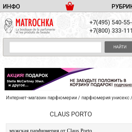
ИНФО
РУБРИ
ЖЕНСКАЯ ПАРФЮМЕРИЯ
ДОСТАВКА И ОПЛАТА
+7(495) 540-55
МУЖСКАЯ ПАРФЮМЕРИЯ
НОВОСТИ
+7(800) 333-11
ПАРТНЕРСТВО
УНИСЕКС ПАРФЮМЕРИЯ
ОПТ ОТ 10 ЕДИНИЦ
НАЙТИ
ПОДАРОЧНЫЕ НАБОРЫ
КОНТАКТЫ
ЖЕНСКИЕ НАБОРЫ
МУЖСКИЕ НАБОРЫ
УНИСЕКС НАБОРЫ
УХОД ЗА ЛИЦОМ
УХОД ЗА ТЕЛОМ
Интернет-магазин парфюмерии
/
парфюмерия унисекс
УХОД ЗА ВОЛОСАМИ
ДЕКОРАТИВНАЯ КОСМЕТИКА
CLAUS PORTO
мужская парфюмерия от Claus Porto